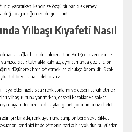
linizi yaratırken, kendinize özgü bir parıltı eklemeyi
nızı değil, özgünlüğünüzü de gösterin!
ında Yılbaşı Kıyafeti Nasıl
manızı sağlar hem de stilinizi artırır. Bir tişört üzerine ince
zi yalnızca sıcak tutmakla kalmaz, aynı zamanda göz alıcı bir
ınızı düşünerek hareket etmek ise oldukça önemlidir. Sıcak
artabilir ve rahat edebilirsiniz.
n, kıyafetlerinizde sıcak renk tonlarını ve deseni tercih etmek,
nları yılbaşı ruhunu yansıtırken, desenli kazaklar ve şalvar
mayın, kıyafetlerinizdeki detaylar, genel görünümünüzü belirler.
ızdır. Şık bir atkı, renk uyumuna sahip bir bere veya dikkat
sesuarlar, kendinizi ifade etmenin harika bir yoludur; bu yüzden