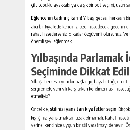
çift topuklu ayakkabı ya da şık bir bot seçimi, uzun s
Eğlencenin tadını çıkarın!
Yılbaşı gecesi, herkesin bi
alıcı bir kıyafetle kendinizi özel hissedecek, gecenin en
rahat hissederseniz, o kadar özgüvenli olursunuz. Ve 
önemli şey, eğlenmek!
Yılbaşında Parlamak İç
Seçiminde Dikkat Edi
Yılbaşı, herkesin yeni bir başlangıç hayal ettiği, um
sergilemek, yeni yılı karşılarken kendinizi nasıl hissett
etmeliyiz?
Öncelikle,
stilinizi yansıtan kıyafetler seçin.
Birçok 
kişiliğinizi yansıtmaktan uzak olmamalı. Rahat hisse
yerine, kendinize uygun bir stil yaratmayı deneyin. Ör