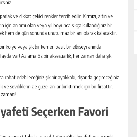
rsiniz.
parlak ve dikkat çekici renkler tercih edilir. Kırmızı, altın ve
in için anlamı olan veya yıl boyunca sıkça kullandığınız bir
irecek hem de gün sonunda unutulmaz bir anı olarak kalacaktır.
bir kolye veya şık bir kemer, basit bir elbiseyi anında
 fayda var! Az ama öz bir aksesuarlık, her zaman daha şık
rahat edebileceğiniz şık bir ayakkabı, dışarıda geçireceğiniz
e sevdiklerinizle güzel anılar biriktirmek için bir fırsattır.
m zamanı!
ıyafeti Seçerken Favori
şey hangisi? Tabii ki, o muhteşem ışıltılı kıyafetleri seçmek!