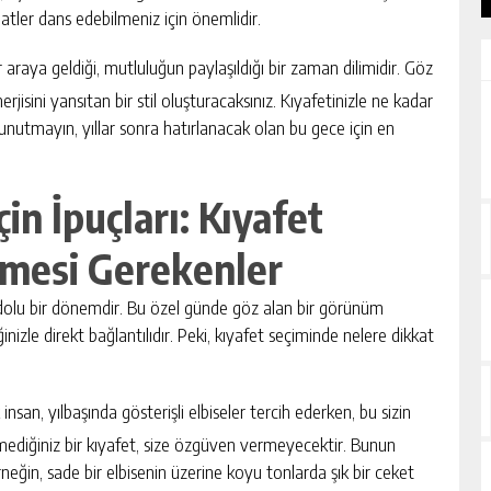
aatler dans edebilmeniz için önemlidir.
r araya geldiği, mutluluğun paylaşıldığı bir zaman dilimidir. Göz
erjisini yansıtan bir stil oluşturacaksınız. Kıyafetinizle ne kadar
unutmayın, yıllar sonra hatırlanacak olan bu gece için en
in İpuçları: Kıyafet
lmesi Gerekenler
ut dolu bir dönemdir. Bu özel günde göz alan bir görünüm
iğinizle direkt bağlantılıdır. Peki, kıyafet seçiminde nelere dikkat
insan, yılbaşında gösterişli elbiseler tercih ederken, bu sizin
tmediğiniz bir kıyafet, size özgüven vermeyecektir. Bunun
neğin, sade bir elbisenin üzerine koyu tonlarda şık bir ceket