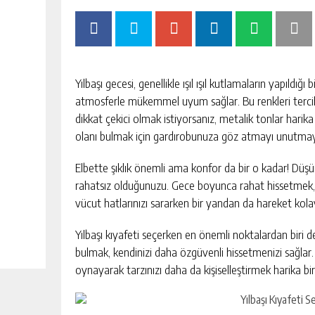
Yılbaşı gecesi, genellikle ışıl ışıl kutlamaların yapıldığı
atmosferle mükemmel uyum sağlar. Bu renkleri tercih
dikkat çekici olmak istiyorsanız, metalik tonlar harika
olanı bulmak için gardırobunuza göz atmayı unutmay
Elbette şıklık önemli ama konfor da bir o kadar! Düşünü
rahatsız olduğunuzu. Gece boyunca rahat hissetmek, e
vücut hatlarınızı sararken bir yandan da hareket kolay
Yılbaşı kıyafeti seçerken en önemli noktalardan biri de
bulmak, kendinizi daha özgüvenli hissetmenizi sağlar. 
oynayarak tarzınızı daha da kişiselleştirmek harika bir 