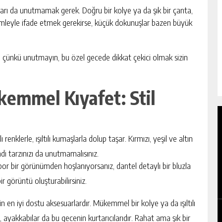
ları da unutmamak gerek. Doğru bir kolye ya da şık bir çanta,
cümleyle ifade etmek gerekirse, küçük dokunuşlar bazen büyük
ın; çünkü unutmayın, bu özel gecede dikkat çekici olmak sizin
ükemmel Kıyafet: Stil
ı renklerle, ışıltılı kumaşlarla dolup taşar. Kırmızı, yeşil ve altın
di tarzınızı da unutmamalısınız.
or bir görünümden hoşlanıyorsanız, dantel detaylı bir bluzla
 görüntü oluşturabilirsiniz.
n en iyi dostu aksesuarlardır. Mükemmel bir kolye ya da ışıltılı
 ayakkabılar da bu gecenin kurtarıcılarıdır. Rahat ama şık bir