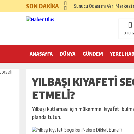
SON DAKİKA
Sunucu Odası mı Veri Merkezi m
FOTO G
ANASAYFA
DÜNYA
GÜNDEM
YEREL HA
YILBAŞI KIYAFETI 
ETMELI?
Yılbaşı kutlaması için mükemmel kıyafeti bulmanı
planda tutun.