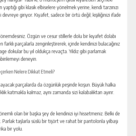
aptığı gibi klasik elbiselere yönelmek yerine, kendi tarzınızı
vreye giriyor. Kıyafet, sadece bir örtü değil; kişiliğinizi ifade
 dönemdesiniz. Özgün ve cesur stillerle dolu bir kıyafet dolabı
farklı parçalarla zenginleştirerek, içinde kendinizi bulacağınız
ntage dokular bu yıl oldukça revaçta. Yıldız gibi parlamak
kombinlemeyi deneyin.
amlayacak parçalarda da özgünlük peşinde koşun. Büyük halka
klık katmakla kalmaz, aynı zamanda sizi kalabalıktan ayırır.
önemli olan bir başka şey de kendinizi iyi hissetmeniz. Belki de
. Parlak taşlarla süslü bir tişört ve rahat bir pantolonla yılbaşı
ka bir yolu.