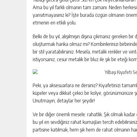
Ama bu yıl farklı olmanın tam zamanı. Neden herkesin y
yansıtmayasınız ki? İşte burada özgün olmanın önemi de
etmenin en etkili yolu.
Belki de bu yıl, alışılmışın dışına çıkmanız gereken bir
oluşturmak harika olmaz mı? Kombinlerinizi birbirinden 
bir stil yaratabilirsiniz. Mesela, metalik renkler ve vi
istiyorsanız, cesur metalik bir bluz ile şık bir eteği 
Peki, ya aksesuarlara ne dersiniz? Kıyafetinizi tam
küpeler veya dikkat çekici bir kolye, görünümünüze şı
Unutmayın, detaylar her şeydir!
Ve bir diğer önemli mesele: rahatlık. Şık olmak kadar 
bu yıl en sevdiğiniz rahat kumaşları tercih edebilirsiniz
partisine katılmak, hem şık hem de rahat olmanın hari