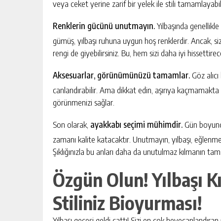
veya ceket yerine zarif bir yelek ile stili tamamlayabili
Renklerin gücünü unutmayın.
Yılbaşında genellikle 
gümüş, yılbaşı ruhuna uygun hoş renklerdir. Ancak, siz
rengi de giyebilirsiniz. Bu, hem sizi daha iyi hissett
Aksesuarlar, görünümünüzü tamamlar.
Göz alıcı 
canlandırabilir. Ama dikkat edin, aşırıya kaçmamakta
görünmenizi sağlar.
Son olarak,
ayakkabı seçimi mühimdir.
Gün boyunca 
zamanı kalite katacaktır. Unutmayın, yılbaşı, eğlenmek v
Şıklığınızla bu anları daha da unutulmaz kılmanın ta
Özgün Olun! Yılbaşı K
Stiliniz Bioyurması!
Yılbaşı gecesi geldi çattı! Sizi en çok heyecanlandıran 