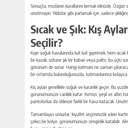
Sonuçta, modanın kurallarını kırmak elinizde. Özgün sti
unutmayın. Yıldızlar gibi parlamak için, sadece şıklığı
Sıcak ve Şık: Kış Aylar
Seçilir?
Kışın soğuk havalarında kat kat giyinmek, hem sıcak kal
bir kazak, üstüne şık bir kaban veya palto, bu üçlü si
görünüm de sunar. Hangi katmanı ne zaman çıkaracağ
bir ortamda bulunduğunuzda, katmanlarınızı kolayca çık
Kış ayları genellikle soğuk ve karanlık geçer. Bu yüzde
görünümünüze canlılık katar. Kırmızı, yeşil ve altın to
pantolonlar da stilinize farklı bir hava katacak. Unut
Tamamlayıcı unsurlar, kıyafet seçiminizde joker kartın
çekici bir kolye, görünümünüze zenginlik katabilir. Ak