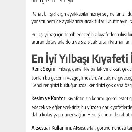
bunu göz ardı etmeyin.
Rahat bir şıklık için ayakkabılarınızı iyi seçmelisiniz. İ
yansıtır hem de ayaklarınızı sıcak tutar. Unutmayın, ra
Bu kış, yılbaşı için tercih edeceğiniz kıyafetlerin ikisi 
artıran detaylarla dolu ve sizi sıcak tutan katmanlar,
En İyi Yılbaşı Kıyafeti 
Renk Seçimi
: Yılbaşı, genellikle parlak ve dikkat çeki
tonları bu gecenin vazgeçilmezleri. Ancak, ne giyece
Kendi renginizi bulduğunuzda, kendinizi çok daha özgü
Kesim ve Konfor
: Kıyafetinizin kesimi, görsel este
edecek ve eğleneceksiniz; bu yüzden dar kıyafetlerden
daha kolay yapmanızı sağlar. Hem şık hem de rahat 
Aksesuar Kullanımı
: Aksesuarlar, görünümünüzü tama