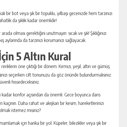
ddialı bir bot veya şık bir topuklu, yılbaşı gecenizde hem tarzınızı
hatlık da şıklık kadar önemlidir!
bir arada olması gerektiğini unutmayın: sıcak ve şık! Şıklığınızı
 kış aylarında da tarzınızı korumanızı sağlayacak.
İçin 5 Altın Kural
ci renklerin öne çıktığı bir dönem. Kırmızı, yeşil, altın ve gümüş
ğinizi seçerken cilt tonunuzu da göz önünde bulundurmalısınız.
venli hissedeceksiniz.
tiği kadar konfor açısından da önemli. Gece boyunca dans
 kaçının. Daha rahat ve akışkan bir kesim, hareketlerinizi
olmak istemez misiniz?
mlamak için harika bir yol. Küpeler, bilezikler veya şık bir