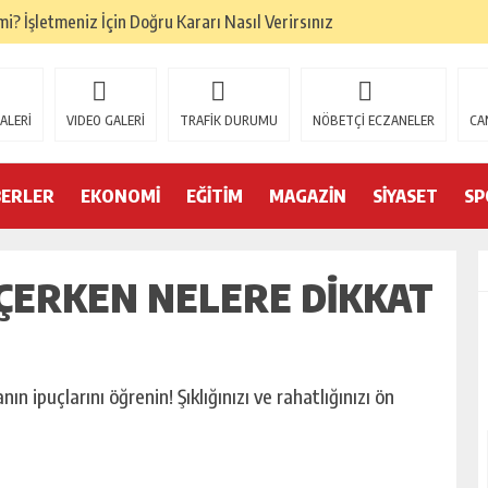
i? İşletmeniz İçin Doğru Kararı Nasıl Verirsınız
ALERİ
VIDEO GALERİ
TRAFİK DURUMU
NÖBETÇİ ECZANELER
CA
BERLER
EKONOMİ
EĞİTİM
MAGAZİN
SİYASET
SP
SEÇERKEN NELERE DIKKAT
n ipuçlarını öğrenin! Şıklığınızı ve rahatlığınızı ön