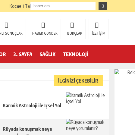
Kocaeli Tabela Seçimi: İşletmenize Doğru Seçim Nasıl?
NLI SONUÇLAR
HABER GÖNDER
BURÇLAR
İLETİŞİM
OR
3. SAYFA
SAĞLIK
TEKNOLOJİ
İLGİNİZİ ÇEKEBİLİR
Karmik Astroloji ile İçsel Yol
Rüyada konuşmak neye