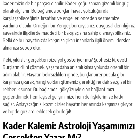
kaderimizin de bir parçası olabilir. Kader, çoğu zaman gizemli bir güç
olarak algılanır. Bu bağlamda burçlar, hayat yolculuğunda
karşılaşabileceğimiz fırsatları ve engelleri önceden sezmemize
yardımcı olabilir. Örneğin, bir Yengeç burcuysanız, duygusal derinliğiniz
sayesinde ilişkilerde maddeci bir bakış açısına sahip olamayabilirsiniz.
Belki de bu, hayatınızda karşınıza çıkan insanlarla ilgili önemli dersler
almanıza sebep olur.
Peki, yıldızlar gerçekten bize yol gösteriyor mu? Şüphesiz ki, evet!
Burçların dilini çözmek, yaşamı daha anlamlı kılma yolunda önemli bir
adım olabilir. Hayatın belirsizlikleri içinde, burçlar birer pusula gibi
karşımıza çıkarak, hangi yoldan gitmemiz gerektiğine dair sezgisel bir
rehberlik sunar. Bu bağlamda, gökyüzüyle olan bağlantımızı
güçlendirmek, hem kişisel gelişimimize hem de ilişkilerimize katkı
sağlar. Anlayacağınız, kozmic izler hayatın her anında karşımıza çıkıyor
ve hiç de göz ardı edilecek gibi değil!
Kader Kalemi: Astroloji Yaşamımızı
Gerçekten Yazar Mı?