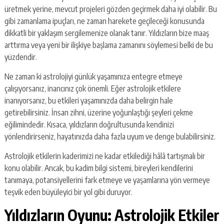
üretmek yerine, mevcut projeleri gözden geçirmek daha iyi olabilir. Bu
gibi zamanlama ipuçları, ne zaman harekete geçileceği konusunda
dikkatli bir yaklaşım sergilemenize olanak tanır. Yıldızların bize maaş
arttırma veya yeni bir ilişkiye başlama zamanını söylemesi belki de bu
yüzdendir.
Ne zaman ki astrolojiyi günlük yaşamınıza entegre etmeye
çalışıyorsanız, inancınız çok önemli. Eğer astrolojik etkilere
inanıyorsanız, bu etkileri yaşamınızda daha belirgin hale
getirebilirsiniz. İnsan zihni, üzerine yoğunlaştığı şeyleri çekme
eğilimindedir. Kısaca, yıldızların doğrultusunda kendinizi
yönlendirirseniz, hayatınızda daha fazla uyum ve denge bulabilirsiniz.
Astrolojik etkilerin kaderimizi ne kadar etkilediği hâlâ tartışmalı bir
konu olabilir. Ancak, bu kadim bilgi sistemi, bireyleri kendilerini
tanımaya, potansiyellerini fark etmeye ve yaşamlarına yön vermeye
teşvik eden büyüleyici bir yol gibi duruyor.
Yıldızların Oyunu: Astrolojik Etkiler