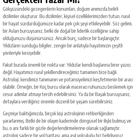
Gökyüzündeki gezegenlerin konumları, doğum anımızda belirli
dizilimler oluşturur. Bu dizilimler, kişisel özelliklerimizden tutun, nasıl
bir hayat sürdürdüğümüze kadar pek çok şeyi etkileyebilir. Söz gelimi,
bir Aslan burcuysanız, belki de doğal bir liderlik özelliğine sahip
olduğunuzu düşünürsünüz. Ancak burç, sadece bir başlangıçtır.
Yıldızların sunduğu bilgiler, zengin bir anlatıyla hayatımızın çeşitli
yönleriyle kesişebilir.
Fakat burada önemli bir nokta var: Yıldızlar kendi başlarına birer yazıcı
değil. Hayatımızı nasıl şekillendireceğimiz tamamen bize bağlı.
Astroloji, kendimizi tanımanın ve potansiyelimizi keşfetmenin bir aracı
olabilir. Örneğin, bir Koç burcu olarak maceracı ruhunuzu beslemek için
cesur adımlar atmayı tercih edebilirsiniz. Ya da bir Başak burcuysanız,
detaylara verdiğiniz önemle düzenli bir yaşam sürebilirsiniz.
Geçmişe baktığımızda, birçok kişi astrolojinin rehberliğinden
yararlanmış. Belki de bir olayın kaderinde döngüsel bir ilişki bulmuş ve
bu, o anı farklı bir gözle değerlendirmelerine olanak sağlamıştır.
astroloji sadece bir yol haritası; ama asıl yolculuğu biz belirliyoruz.