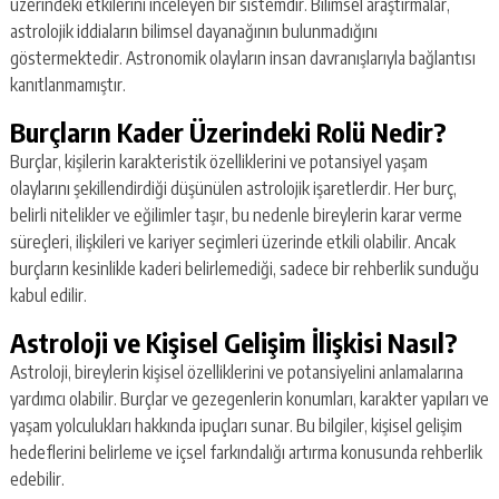
üzerindeki etkilerini inceleyen bir sistemdir. Bilimsel araştırmalar,
astrolojik iddiaların bilimsel dayanağının bulunmadığını
göstermektedir. Astronomik olayların insan davranışlarıyla bağlantısı
kanıtlanmamıştır.
Burçların Kader Üzerindeki Rolü Nedir?
Burçlar, kişilerin karakteristik özelliklerini ve potansiyel yaşam
olaylarını şekillendirdiği düşünülen astrolojik işaretlerdir. Her burç,
belirli nitelikler ve eğilimler taşır, bu nedenle bireylerin karar verme
süreçleri, ilişkileri ve kariyer seçimleri üzerinde etkili olabilir. Ancak
burçların kesinlikle kaderi belirlemediği, sadece bir rehberlik sunduğu
kabul edilir.
Astroloji ve Kişisel Gelişim İlişkisi Nasıl?
Astroloji, bireylerin kişisel özelliklerini ve potansiyelini anlamalarına
yardımcı olabilir. Burçlar ve gezegenlerin konumları, karakter yapıları ve
yaşam yolculukları hakkında ipuçları sunar. Bu bilgiler, kişisel gelişim
hedeflerini belirleme ve içsel farkındalığı artırma konusunda rehberlik
edebilir.