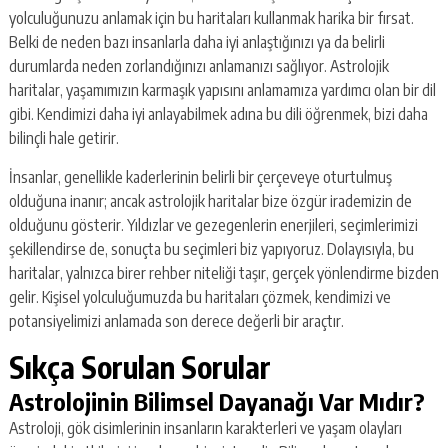
yolculuğunuzu anlamak için bu haritaları kullanmak harika bir fırsat.
Belki de neden bazı insanlarla daha iyi anlaştığınızı ya da belirli
durumlarda neden zorlandığınızı anlamanızı sağlıyor. Astrolojik
haritalar, yaşamımızın karmaşık yapısını anlamamıza yardımcı olan bir dil
gibi. Kendimizi daha iyi anlayabilmek adına bu dili öğrenmek, bizi daha
bilinçli hale getirir.
İnsanlar, genellikle kaderlerinin belirli bir çerçeveye oturtulmuş
olduğuna inanır; ancak astrolojik haritalar bize özgür irademizin de
olduğunu gösterir. Yıldızlar ve gezegenlerin enerjileri, seçimlerimizi
şekillendirse de, sonuçta bu seçimleri biz yapıyoruz. Dolayısıyla, bu
haritalar, yalnızca birer rehber niteliği taşır, gerçek yönlendirme bizden
gelir. Kişisel yolculuğumuzda bu haritaları çözmek, kendimizi ve
potansiyelimizi anlamada son derece değerli bir araçtır.
Sıkça Sorulan Sorular
Astrolojinin Bilimsel Dayanağı Var Mıdır?
Astroloji, gök cisimlerinin insanların karakterleri ve yaşam olayları