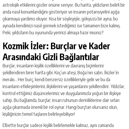
astrolojik etkilerini gözler önüne seriyor. Bu harita, yıldızların belirli bir
anda nasıl konumlandığını gösteriyor ve insanın potansiyelini açığa
çıkarmaya yardımcı oluyor. Kısa bir söyleyişle, gökyüzü bir ayna; bu
aynada kendimizi nasıl görmek istediğimiz ise tamamen bize kalmış.
Peki, yıldızların bu oyununda yerinizi almaya hazır mısınız?
Kozmik İzler: Burçlar ve Kader
Arasındaki Gizli Bağlantılar
Burçlar, insanların kişilik özelliklerini ve davranış biçimlerini
şekillendiren birer harita gibi. Koç’un ateşi, Boğa’nın sabrı, İkizler’in
merakı… Her burç, kendi benzersiz özellikleriyle gelir ve bu da
insanların etkileşimlerini, ilişkilerini ve yaşamlarını şekillendirir. Yıldızlar,
kontrol ettiğimiz düşüncelerimiz ve duygularımızla yoğun bir ilişkiye
sahip. Bu bağlamda, burçlar; insan ruhunun derinliklerine dair sırları
açığa çıkarmada önemli bir rol oynar. Hangi burçtan olursanız olun,
kişiliğinizin temel taşlarını belirleyebiliyor!
Elbette burçlar sadece kişilik belirlemekle kalmaz, aynı zamanda