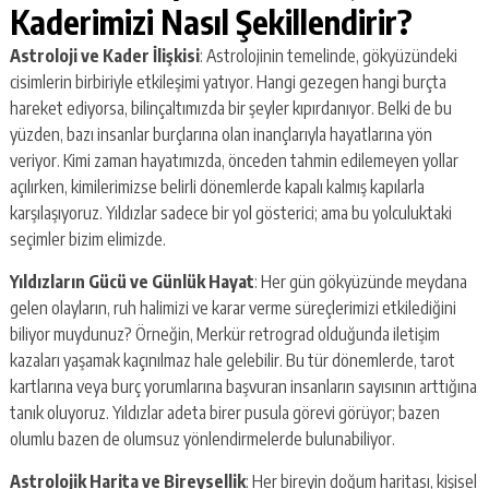
Kaderimizi Nasıl Şekillendirir?
Astroloji ve Kader İlişkisi
: Astrolojinin temelinde, gökyüzündeki
cisimlerin birbiriyle etkileşimi yatıyor. Hangi gezegen hangi burçta
hareket ediyorsa, bilinçaltımızda bir şeyler kıpırdanıyor. Belki de bu
yüzden, bazı insanlar burçlarına olan inançlarıyla hayatlarına yön
veriyor. Kimi zaman hayatımızda, önceden tahmin edilemeyen yollar
açılırken, kimilerimizse belirli dönemlerde kapalı kalmış kapılarla
karşılaşıyoruz. Yıldızlar sadece bir yol gösterici; ama bu yolculuktaki
seçimler bizim elimizde.
Yıldızların Gücü ve Günlük Hayat
: Her gün gökyüzünde meydana
gelen olayların, ruh halimizi ve karar verme süreçlerimizi etkilediğini
biliyor muydunuz? Örneğin, Merkür retrograd olduğunda iletişim
kazaları yaşamak kaçınılmaz hale gelebilir. Bu tür dönemlerde, tarot
kartlarına veya burç yorumlarına başvuran insanların sayısının arttığına
tanık oluyoruz. Yıldızlar adeta birer pusula görevi görüyor; bazen
olumlu bazen de olumsuz yönlendirmelerde bulunabiliyor.
Astrolojik Harita ve Bireysellik
: Her bireyin doğum haritası, kişisel