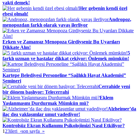
vakti demek!
Her gebenin kendi özel
ebesi olmalı!
Andropoz,
menopozdan farklı olarak yavaş ilerliyor
Erken ve Zamansız Menopoza Girdiyseniz Bu Uyarıları
Dikkate Alın!
5
farklı uzman ve hastalar dikkat çekiyor: Önlemek mümkün!
Kartepe Belediyesi Personeline “Sağlıklı Hayat Akademisi”
Semineri
Cerrahide yeni
bir dönem başlıyor: Telecerrahi
Eklem
Yaşlanmasını Durdurmak Mümkün mü?
Alzheimer’da
ilaç dışı yaklaşımlar umut vadediyor!
Kontrolsüz Ekran Kullanımı Psikolojimizi Nasıl Etkiliyor?
1
2
3
ileri ›
son sayfa »