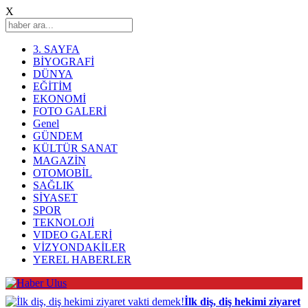
X
3. SAYFA
BİYOGRAFİ
DÜNYA
EĞİTİM
EKONOMİ
FOTO GALERİ
Genel
GÜNDEM
KÜLTÜR SANAT
MAGAZİN
OTOMOBİL
SAĞLIK
SİYASET
SPOR
TEKNOLOJİ
VIDEO GALERİ
VİZYONDAKİLER
YEREL HABERLER
İlk diş, diş hekimi ziyaret