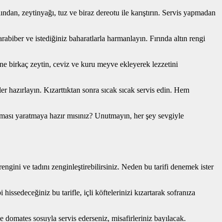
dından, zeytinyağı, tuz ve biraz dereotu ile karıştırın. Servis yapmadan
abiber ve istediğiniz baharatlarla harmanlayın. Fırında altın rengi
rine birkaç zeytin, ceviz ve kuru meyve ekleyerek lezzetini
r hazırlayın. Kızarttıktan sonra sıcak sıcak servis edin. Hem
tlaması yaratmaya hazır mısınız? Unutmayın, her şey sevgiyle
ngini ve tadını zenginleştirebilirsiniz. Neden bu tarifi denemek ister
i hissedeceğiniz bu tarifle, içli köftelerinizi kızartarak sofranıza
ve domates sosuyla servis ederseniz, misafirleriniz bayılacak.