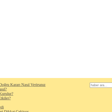
oğru Kararı Nasıl Verirsınız
asıl?
Kurulur?
tkiler?
edi
eri Dikkat Çekiyor