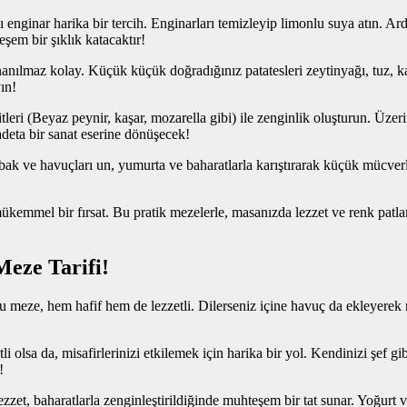
lı enginar harika bir tercih. Enginarları temizleyip limonlu suya atın. Ar
şem bir şıklık katacaktır!
nanılmaz kolay. Küçük küçük doğradığınız patatesleri zeytinyağı, tuz, kar
ın!
şitleri (Beyaz peynir, kaşar, mozarella gibi) ile zenginlik oluşturun. Üze
 adeta bir sanat eserine dönüşecek!
bak ve havuçları un, yumurta ve baharatlarla karıştırarak küçük mücverle
in mükemmel bir fırsat. Bu pratik mezelerle, masanızda lezzet ve renk pa
Meze Tarifi!
 meze, hem hafif hem de lezzetli. Dilerseniz içine havuç da ekleyerek re
li olsa da, misafirlerinizi etkilemek için harika bir yol. Kendinizi şef gib
!
ezzet, baharatlarla zenginleştirildiğinde muhteşem bir tat sunar. Yoğurt 