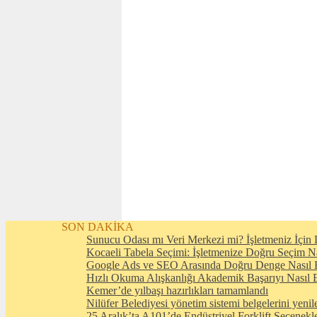
SON DAKİKA
Sunucu Odası mı Veri Merkezi mi? İşletmeniz İçin D
Kocaeli Tabela Seçimi: İşletmenize Doğru Seçim N
Google Ads ve SEO Arasında Doğru Denge Nasıl 
Hızlı Okuma Alışkanlığı Akademik Başarıyı Nasıl E
Kemer’de yılbaşı hazırlıkları tamamlandı
Nilüfer Belediyesi yönetim sistemi belgelerini yenil
25 Aralık’ta A101’de Endüstriyel Forklift Seçenekl