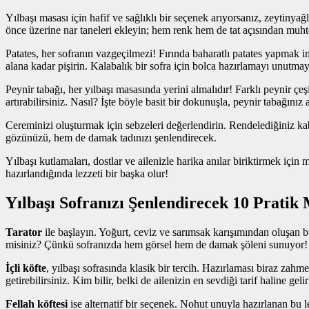
Yılbaşı masası için hafif ve sağlıklı bir seçenek arıyorsanız, zeytinyağ
önce üzerine nar taneleri ekleyin; hem renk hem de tat açısından muhte
Patates, her sofranın vazgeçilmezi! Fırında baharatlı patates yapmak i
alana kadar pişirin. Kalabalık bir sofra için bolca hazırlamayı unutmay
Peynir tabağı, her yılbaşı masasında yerini almalıdır! Farklı peynir çe
artırabilirsiniz. Nasıl? İşte böyle basit bir dokunuşla, peynir tabağınız
Cereminizi oluşturmak için sebzeleri değerlendirin. Rendelediğiniz ka
gözünüzü, hem de damak tadınızı şenlendirecek.
Yılbaşı kutlamaları, dostlar ve ailenizle harika anılar biriktirmek iç
hazırlandığında lezzeti bir başka olur!
Yılbaşı Sofranızı Şenlendirecek 10 Pratik 
Tarator
ile başlayın. Yoğurt, ceviz ve sarımsak karışımından oluşan bu
misiniz? Çünkü sofranızda hem görsel hem de damak şöleni sunuyor!
İçli köfte
, yılbaşı sofrasında klasik bir tercih. Hazırlaması biraz zahmet
getirebilirsiniz. Kim bilir, belki de ailenizin en sevdiği tarif haline gelir
Fellah köftesi
ise alternatif bir seçenek. Nohut unuyla hazırlanan bu l