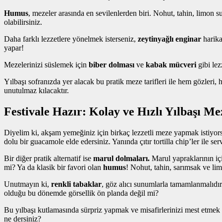
Humus
, mezeler arasında en sevilenlerden biri. Nohut, tahin, limon s
olabilirsiniz.
Daha farklı lezzetlere yönelmek isterseniz,
zeytinyağlı enginar
harika
yapar!
Mezelerinizi süslemek için
biber dolması
ve
kabak mücveri
gibi lez
Yılbaşı sofranızda yer alacak bu pratik meze tarifleri ile hem gözleri,
unutulmaz kılacaktır.
Festivale Hazır: Kolay ve Hızlı Yılbaşı Me
Diyelim ki, akşam yemeğiniz için birkaç lezzetli meze yapmak istiyorsu
dolu bir guacamole elde edersiniz. Yanında çıtır tortilla chip’ler ile ser
Bir diğer pratik alternatif ise
marul dolmaları.
Marul yapraklarının içi
mi? Ya da klasik bir favori olan
humus
! Nohut, tahin, sarımsak ve lim
Unutmayın ki,
renkli tabaklar
, göz alıcı sunumlarla tamamlanmalıdır.
olduğu bu dönemde görsellik ön planda değil mi?
Bu yılbaşı kutlamasında sürpriz yapmak ve misafirlerinizi mest etmek iç
ne dersiniz?