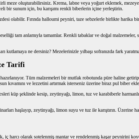
eynirli meze oluşturabilirsiniz. Krema, labne veya yoğurt eklemek, meze
eli bir sunum için, bu karışımı renkli biberlerin içine yerleştirin.
i olabilir. Fırında halloumi peyniri, taze sebzelerle birlikte harika bir a
selliği tam anlamıyla tamamlar. Renkli tabaklar ve doğal malzemeler, sofr
anları kutlamaya ne dersiniz? Mezelerinizle yılbaşı sofranızda fark yarat
e Tarifi
e hazırlanıyor. Tüm malzemeleri bir mutfak robotunda püre haline getiri
 kıvamını ve lezzetini artırmak isterseniz üzerine biraz pul biber ek
atesleri küp şeklinde kesip, zeytinyağı, limon, tuz ve karabiberle harman
narları haşlayıp, zeytinyağı, limon suyu ve tuz ile karıştırın. Üzerine
, iç harcı olarak sotelenmiş mantar ve rendelenmiş kaşar peynirini koyun