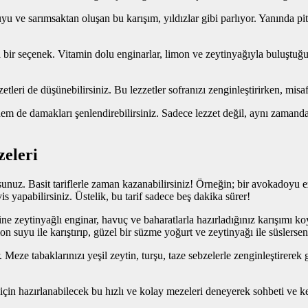
uyu ve sarımsaktan oluşan bu karışım, yıldızlar gibi parlıyor. Yanında p
 bir seçenek. Vitamin dolu enginarlar, limon ve zeytinyağıyla buluştuğund
zetleri de düşünebilirsiniz. Bu lezzetler sofranızı zenginleştirirken, misa
 hem de damakları şenlendirebilirsiniz. Sadece lezzet değil, aynı zamanda
zeleri
nuz. Basit tariflerle zaman kazanabilirsiniz! Örneğin; bir avokadoyu ez
vis yapabilirsiniz. Üstelik, bu tarif sadece beş dakika sürer!
ne zeytinyağlı enginar, havuç ve baharatlarla hazırladığınız karışımı koya
on suyu ile karıştırıp, güzel bir süzme yoğurt ve zeytinyağı ile süslerse
 Meze tabaklarınızı yeşil zeytin, turşu, taze sebzelerle zenginleştirerek
in hazırlanabilecek bu hızlı ve kolay mezeleri deneyerek sohbeti ve keyf