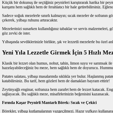
Küçük bir dokunuş ile seçtiğiniz peynirleri karıştırarak harika bir p
karışımı hem sağlıklı hem de ferahlatıcı bir hale getirebilirsiniz. Eğlenc
Sadece soğuk mezelerle sınırlı kalmayın; sıcak mezeler de sofranın gözdes
çekerek, yılbaşı ruhunu artıracaktır.
Mezelerinizi sunarken kullandığınız tabaklar ve servis malzemeleri, gör
göz zevki de ister.
Yılbaşında sevdiklerinizle birlikte, şık ve lezzetli mezelerle bu özel 
Yeni Yıla Lezzetle Girmek İçin 5 Hızlı Mez
Klasik bir lezzet olan humus, nohut, tahin, limon suyu ve sarımsak il
hazırlayabileceğiniz bu meze, hem sağlıklı hem de doyurucu. Hummusun
Patates salatası, yılbaşı masalarında sıklıkla yer bulur. Haşlanmış pat
katabilirsiniz. Bu tarif, hem gözleri hem de damakları bayram ettirir!
Zeytinyağlı enginar, sofranıza hem zarafet hem de lezzet katacak. Engi
sağlayacak. Bu sağlıklı meze, misafirlerinizin beğenisini kazanacak.
Fırında Kaşar Peynirli Mantarlı Börek: Sıcak ve Çekici
Börekler, yılbaşı kutlamalarının vazgeçilmezi. Hazır yufkayı kullanarak