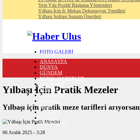
Yeni Yıla Pozitif Başlama Yöntemleri
Yılbaşı İçin İç Mekan Dekorasyon Trendleri
Yılbaşı Sofrası Sunum Önerileri
FOTO GALERİ
VIDEO GALERİ
ANASAYFA
TRAFİK DURUMU
DÜNYA
NÖBETÇİ ECZANELER
GÜNDEM
CANLI SONUÇLAR
YEREL HABERLER
HABER GÖNDER
EKONOMİ
BURÇLAR
Yılbaşı İçin Pratik Mezeler
EĞİTİM
İLETİŞİM
MAGAZİN
SİYASET
Yılbaşı için pratik meze tarifleri arıyorsanı
SPOR
3. SAYFA
SAĞLIK
TEKNOLOJİ
06 Aralık 2025 - 3:28