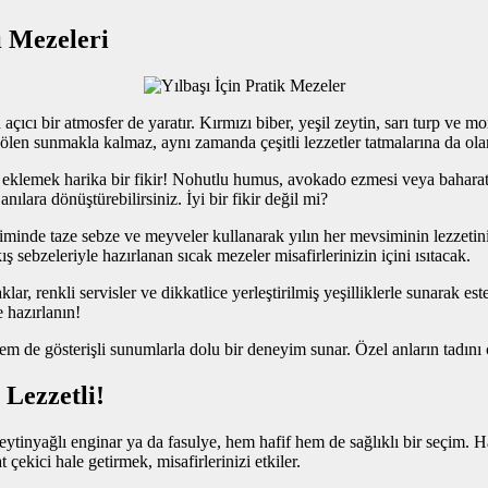
ı Mezeleri
ıcı bir atmosfer de yaratır. Kırmızı biber, yeşil zeytin, sarı turp ve mor
 şölen sunmakla kalmaz, aynı zamanda çeşitli lezzetler tatmalarına da ola
 eklemek harika bir fikir! Nohutlu humus, avokado ezmesi veya baharatlı
ılara dönüştürebilirsiniz. İyi bir fikir değil mi?
iminde taze sebze ve meyveler kullanarak yılın her mevsiminin lezzeti
 sebzeleriyle hazırlanan sıcak mezeler misafirlerinizin içini ısıtacak.
r, renkli servisler ve dikkatlice yerleştirilmiş yeşilliklerle sunarak es
e hazırlanın!
em de gösterişli sunumlarla dolu bir deneyim sunar. Özel anların tadını
Lezzetli!
eytinyağlı enginar ya da fasulye, hem hafif hem de sağlıklı bir seçim. 
çekici hale getirmek, misafirlerinizi etkiler.