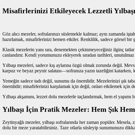
Misafirlerinizi Etkileyecek Lezzetli Yılbaş
Göz alıcı mezeler, sofralarınızı süslemekle kalmaz; aynı zamanda iştah aç
hazırlamak, misafirlerinizi hemen etkiler. Renklilik, sadece görsel bir
Klasik mezelerin yanı sıra, denemekten çekinmeyeceğiniz ilginç tatlar
canlandırır. Kendi yorumunuzu ekleyerek sıradan tarihleri, unutulmaz an
Yılbaşı mezeleri, sadece kış aylarına özgü olmak zorunda değil. Mevs
karpuz ve beyaz peynir salatası—sofranıza yazın tazeliğini katarken, kış
Yemeğin sadece tadı değil, sunumu da önemlidir. Mezelerinizi şık tabakla
önemlidir; misafirlerinizi karşılamak için değil, onları etkilemek için d
Yılbaşı akşamını, lezzet dolu mezelerle taçlandırmak, hem el yapımı h
Yılbaşı İçin Pratik Mezeler: Hem Şık Hem 
Zeytinyağlı mezeler, yılbaşı sofralarında her zaman popüler. Mesela, z
dolu bir meze yaratabilirsiniz. Taze otlarla süsleyip sunumunuzu dikkat 