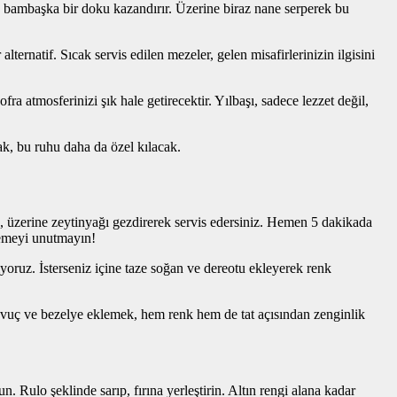
ye bambaşka bir doku kazandırır. Üzerine biraz nane serperek bu
lternatif. Sıcak servis edilen mezeler, gelen misafirlerinizin ilgisini
a atmosferinizi şık hale getirecektir. Yılbaşı, sadece lezzet değil,
mak, bu ruhu daha da özel kılacak.
p, üzerine zeytinyağı gezdirerek servis edersiniz. Hemen 5 dakikada
lemeyi unutmayın!
lıyoruz. İsterseniz içine taze soğan ve dereotu ekleyerek renk
 havuç ve bezelye eklemek, hem renk hem de tat açısından zenginlik
. Rulo şeklinde sarıp, fırına yerleştirin. Altın rengi alana kadar