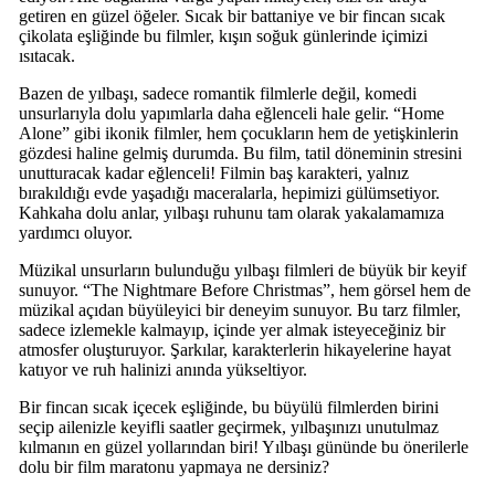
getiren en güzel öğeler. Sıcak bir battaniye ve bir fincan sıcak
çikolata eşliğinde bu filmler, kışın soğuk günlerinde içimizi
ısıtacak.
Bazen de yılbaşı, sadece romantik filmlerle değil, komedi
unsurlarıyla dolu yapımlarla daha eğlenceli hale gelir. “Home
Alone” gibi ikonik filmler, hem çocukların hem de yetişkinlerin
gözdesi haline gelmiş durumda. Bu film, tatil döneminin stresini
unutturacak kadar eğlenceli! Filmin baş karakteri, yalnız
bırakıldığı evde yaşadığı maceralarla, hepimizi gülümsetiyor.
Kahkaha dolu anlar, yılbaşı ruhunu tam olarak yakalamamıza
yardımcı oluyor.
Müzikal unsurların bulunduğu yılbaşı filmleri de büyük bir keyif
sunuyor. “The Nightmare Before Christmas”, hem görsel hem de
müzikal açıdan büyüleyici bir deneyim sunuyor. Bu tarz filmler,
sadece izlemekle kalmayıp, içinde yer almak isteyeceğiniz bir
atmosfer oluşturuyor. Şarkılar, karakterlerin hikayelerine hayat
katıyor ve ruh halinizi anında yükseltiyor.
Bir fincan sıcak içecek eşliğinde, bu büyülü filmlerden birini
seçip ailenizle keyifli saatler geçirmek, yılbaşınızı unutulmaz
kılmanın en güzel yollarından biri! Yılbaşı gününde bu önerilerle
dolu bir film maratonu yapmaya ne dersiniz?