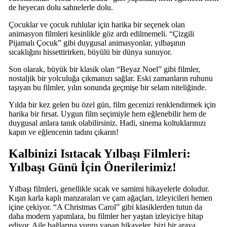
de heyecan dolu sahnelerle dolu.
Çocuklar ve çocuk ruhlular için harika bir seçenek olan
animasyon filmleri kesinlikle göz ardı edilmemeli. “Çizgili
Pijamalı Çocuk” gibi duygusal animasyonlar, yılbaşının
sıcaklığını hissettirirken, büyülü bir dünya sunuyor.
Son olarak, büyük bir klasik olan “Beyaz Noel” gibi filmler,
nostaljik bir yolculuğa çıkmanızı sağlar. Eski zamanların ruhunu
taşıyan bu filmler, yılın sonunda geçmişe bir selam niteliğinde.
Yılda bir kez gelen bu özel gün, film gecenizi renklendirmek için
harika bir fırsat. Uygun film seçimiyle hem eğlenebilir hem de
duygusal anlara tanık olabilirsiniz. Hadi, sinema koltuklarınızı
kapın ve eğlencenin tadını çıkarın!
Kalbinizi Isıtacak Yılbaşı Filmleri:
Yılbaşı Günü İçin Önerilerimiz!
Yılbaşı filmleri, genellikle sıcak ve samimi hikayelerle doludur.
Kışın karla kaplı manzaraları ve çam ağaçları, izleyicileri hemen
içine çekiyor. “A Christmas Carol” gibi klasiklerden tutun da
daha modern yapımlara, bu filmler her yaştan izleyiciye hitap
ediyor. Aile bağlarına vurgu yapan hikayeler, bizi bir araya