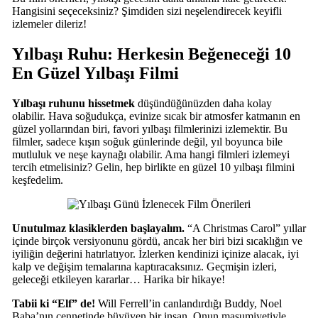
Hangisini seçeceksiniz? Şimdiden sizi neşelendirecek keyifli
izlemeler dileriz!
Yılbaşı Ruhu: Herkesin Beğeneceği 10
En Güzel Yılbaşı Filmi
Yılbaşı ruhunu hissetmek
düşündüğünüzden daha kolay
olabilir. Hava soğudukça, evinize sıcak bir atmosfer katmanın en
güzel yollarından biri, favori yılbaşı filmlerinizi izlemektir. Bu
filmler, sadece kışın soğuk günlerinde değil, yıl boyunca bile
mutluluk ve neşe kaynağı olabilir. Ama hangi filmleri izlemeyi
tercih etmelisiniz? Gelin, hep birlikte en güzel 10 yılbaşı filmini
keşfedelim.
Unutulmaz klasiklerden başlayalım.
“A Christmas Carol” yıllar
içinde birçok versiyonunu gördü, ancak her biri bizi sıcaklığın ve
iyiliğin değerini hatırlatıyor. İzlerken kendinizi içinize alacak, iyi
kalp ve değişim temalarına kaptıracaksınız. Geçmişin izleri,
geleceği etkileyen kararlar… Harika bir hikaye!
Tabii ki “Elf” de!
Will Ferrell’in canlandırdığı Buddy, Noel
Baba’nın cennetinde büyüyen bir insan. Onun masumiyetiyle