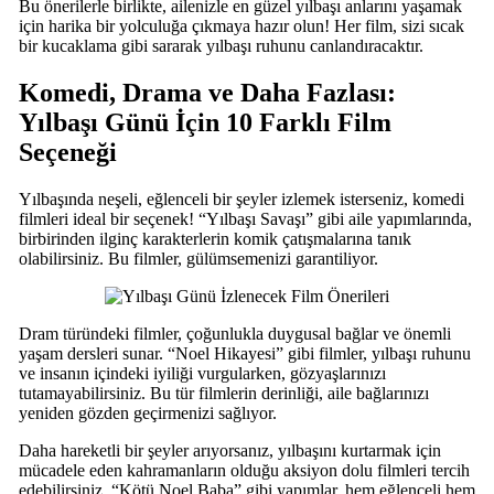
Bu önerilerle birlikte, ailenizle en güzel yılbaşı anlarını yaşamak
için harika bir yolculuğa çıkmaya hazır olun! Her film, sizi sıcak
bir kucaklama gibi sararak yılbaşı ruhunu canlandıracaktır.
Komedi, Drama ve Daha Fazlası:
Yılbaşı Günü İçin 10 Farklı Film
Seçeneği
Yılbaşında neşeli, eğlenceli bir şeyler izlemek isterseniz, komedi
filmleri ideal bir seçenek! “Yılbaşı Savaşı” gibi aile yapımlarında,
birbirinden ilginç karakterlerin komik çatışmalarına tanık
olabilirsiniz. Bu filmler, gülümsemenizi garantiliyor.
Dram türündeki filmler, çoğunlukla duygusal bağlar ve önemli
yaşam dersleri sunar. “Noel Hikayesi” gibi filmler, yılbaşı ruhunu
ve insanın içindeki iyiliği vurgularken, gözyaşlarınızı
tutamayabilirsiniz. Bu tür filmlerin derinliği, aile bağlarınızı
yeniden gözden geçirmenizi sağlıyor.
Daha hareketli bir şeyler arıyorsanız, yılbaşını kurtarmak için
mücadele eden kahramanların olduğu aksiyon dolu filmleri tercih
edebilirsiniz. “Kötü Noel Baba” gibi yapımlar, hem eğlenceli hem