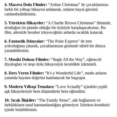
4. Macera Dolu Filmler:
“Arthur Christmas” ile çocuklarınıza
farklı bir yılbaşı hikayesi anlatarak, onların hayal gücünü
canlandırabilirsiniz.
5. Yürekten Hikayeler:
“A Charlie Brown Christmas” filminde,
dostluğun ön planda olduğu bir öyküyle karşılaşacaksınız. Bu
film, ailenizle beraber izleyeceğiniz anlarda sıcaklık katacak.
6. Fantastik Dünyalar:
“The Polar Express” ile tren
yolculuğuna çıkarak, çocuklarınızın gözünde sihirli bir dünya
yaratabilirsiniz.
7. Musiki Dolusu Filmler:
“Jingle All the Way”, eğlenceli
diyalogları ve neşe dolu hikayesiyle kesinlikle izlenmeli.
8. Ders Veren Filmler:
“It’s a Wonderful Life”, mutlu anların
yanında hayatın değerini hatırlatacak bir başyapıt.
9. Modern Yılbaşı Temaları:
“Love Actually” içindeki çeşitli
aşk hikayeleriyle hem düşündürür hem eğlendirir.
10. Sıcak İlişkiler:
“The Family Stone”, aile bağlarının ve
farklılıkların nasıl harmanlandığını gösteriyor. İzlerken kendinizi
içinde bulabilirsiniz.