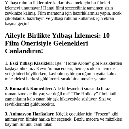
Yılbaşı ruhunu iliklerinize kadar hissetmek için bu filmleri
izlemeyi unutmayın! Hangi filmi seçeceğiniz tamamen sizin
zevkinize kalmış. Film maratonu için hazırlıklarınızı yapın, sıcak
çikolatanızı hazırlayın ve yılbaşı ruhunu kutlamak için ekran
başına geçin!
Aileyle Birlikte Yılbaşı İzlemesi: 10
Film Önerisiyle Gelenekleri
Canlandırın!
1. Eski Yılbaşı Klasikleri:
İşte, “Home Alone” gibi klasiklerden
başlayabilirsiniz. Kevin’in maceraları, hem çocukları hem de
yetişkinleri büyülerken, kaybolmuş bir çocuğun hayatta kalma
mücadelesi herkesi güldürerek sıcak bir atmosfer yaratır.
2. Romantik Komediler:
Aile birleşmeleri sırasında biraz
romantizme de ihtiyaç var değil mi? “The Holiday” filmi, tatil
zamanlarını kalp ısıtan bir aşk hikayesiyle süslüyor. Sizi ve
sevdiklerinizi güldürecektir.
3. Animasyon Harikaları:
Küçük çocuklar için “Frozen” gibi
animasyon filmler harika bir seçenek. Buzlu macera ve müzikleri,
bayram ruhunu canlı tutar.