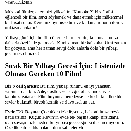
yaşayacaksınız.
Müzikal filmler, enerjinizi yükseltir. “Karaoke Yıldızı” gibi
eğlenceli bir film, şarkı söylemek ve dans etmek için mükemmel
bir fırsat sunar. Kendinizi iyi hissettirir ve kutlama ruhunu doruk
noktasına çıkarır!
Yılbaşı günü için bu film önerilerinin her biri, kutlama anınızı
daha da özel hale getirecek. Kimi zaman bir kahkaha, kimi zaman
bir gözyaşı, ama her zaman sevgi dolu anlarla dolu bir yılbaşı
geçirmek elinizde!
Sıcak Bir Yılbaşı Gecesi İçin: Listenizde
Olması Gereken 10 Film!
Bir Noeli Şarkısı
: Bu film, yılbaşı ruhunu en iyi yansıtan
yapımlardan biri. Aile, dostluk ve sevgi dolu sahneleriyle
kalbinizi ısıtacak. Film boyunca neredeyse herkesin kendine bir
şeyler bulacağı birçok komik ve duygusal an var.
Evde Tek Başına
: Çocukken izlediyseniz, hala gülümsemeyle
hatırlarsınız. Küçük Kevin’in evde tek başına kalıp, hırsızlarla
olan savaşını izlemeden bir yılbaşı geçeceğinizi düşünemiyorum.
Özellikle de kahkahalarla dolu sahneleriyle.