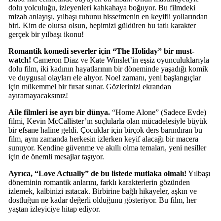
dolu yolculuğu, izleyenleri kahkahaya boğuyor. Bu filmdeki
mizah anlayışı, yılbaşı ruhunu hissetmenin en keyifli yollarından
biri. Kim de olursa olsun, hepimizi güldüren bu tatlı karakter
gerçek bir yılbaşı ikonu!
Romantik komedi severler için “The Holiday” bir must-
watch!
Cameron Diaz ve Kate Winslet’in eşsiz oyunculuklarıyla
dolu film, iki kadının hayatlarının bir döneminde yaşadığı komik
ve duygusal olayları ele alıyor. Noel zamanı, yeni başlangıçlar
için mükemmel bir fırsat sunar. Gözlerinizi ekrandan
ayıramayacaksınız!
Aile filmleri ise ayrı bir dünya.
“Home Alone” (Sadece Evde)
filmi, Kevin McCallister’ın suçlularla olan mücadelesiyle büyük
bir efsane haline geldi. Çocuklar için birçok ders barındıran bu
film, aynı zamanda herkesin izlerken keyif alacağı bir macera
sunuyor. Kendine güvenme ve akıllı olma temaları, yeni nesiller
için de önemli mesajlar taşıyor.
Ayrıca, “Love Actually” de bu listede mutlaka olmalı!
Yılbaşı
döneminin romantik anlarını, farklı karakterlerin gözünden
izlemek, kalbinizi ısıtacak. Birbirine bağlı hikayeler, aşkın ve
dostluğun ne kadar değerli olduğunu gösteriyor. Bu film, her
yaştan izleyiciye hitap ediyor.