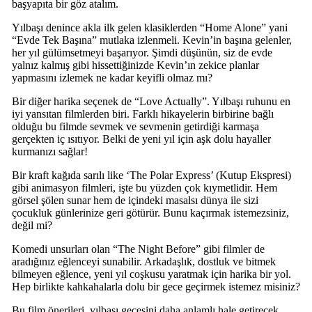
başyapıta bir göz atalım.
Yılbaşı denince akla ilk gelen klasiklerden “Home Alone” yani
“Evde Tek Başına” mutlaka izlenmeli. Kevin’in başına gelenler,
her yıl gülümsetmeyi başarıyor. Şimdi düşünün, siz de evde
yalnız kalmış gibi hissettiğinizde Kevin’ın zekice planlar
yapmasını izlemek ne kadar keyifli olmaz mı?
Bir diğer harika seçenek de “Love Actually”. Yılbaşı ruhunu en
iyi yansıtan filmlerden biri. Farklı hikayelerin birbirine bağlı
olduğu bu filmde sevmek ve sevmenin getirdiği karmaşa
gerçekten iç ısıtıyor. Belki de yeni yıl için aşk dolu hayaller
kurmanızı sağlar!
Bir kraft kağıda sarılı like ‘The Polar Express’ (Kutup Ekspresi)
gibi animasyon filmleri, işte bu yüzden çok kıymetlidir. Hem
görsel şölen sunar hem de içindeki masalsı dünya ile sizi
çocukluk günlerinize geri götürür. Bunu kaçırmak istemezsiniz,
değil mi?
Komedi unsurları olan “The Night Before” gibi filmler de
aradığınız eğlenceyi sunabilir. Arkadaşlık, dostluk ve bitmek
bilmeyen eğlence, yeni yıl coşkusu yaratmak için harika bir yol.
Hep birlikte kahkahalarla dolu bir gece geçirmek istemez misiniz?
Bu film önerileri, yılbaşı gecesini daha anlamlı hale getirecek.