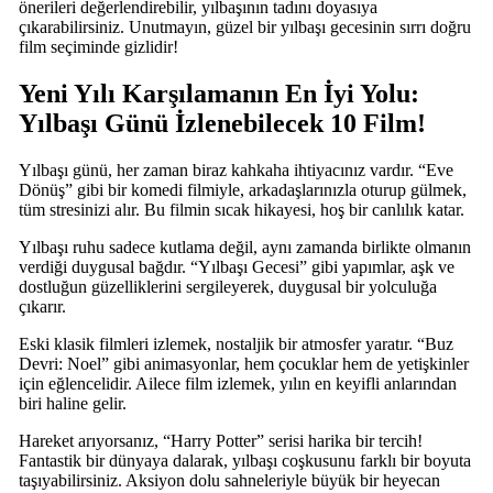
önerileri değerlendirebilir, yılbaşının tadını doyasıya
çıkarabilirsiniz. Unutmayın, güzel bir yılbaşı gecesinin sırrı doğru
film seçiminde gizlidir!
Yeni Yılı Karşılamanın En İyi Yolu:
Yılbaşı Günü İzlenebilecek 10 Film!
Yılbaşı günü, her zaman biraz kahkaha ihtiyacınız vardır. “Eve
Dönüş” gibi bir komedi filmiyle, arkadaşlarınızla oturup gülmek,
tüm stresinizi alır. Bu filmin sıcak hikayesi, hoş bir canlılık katar.
Yılbaşı ruhu sadece kutlama değil, aynı zamanda birlikte olmanın
verdiği duygusal bağdır. “Yılbaşı Gecesi” gibi yapımlar, aşk ve
dostluğun güzelliklerini sergileyerek, duygusal bir yolculuğa
çıkarır.
Eski klasik filmleri izlemek, nostaljik bir atmosfer yaratır. “Buz
Devri: Noel” gibi animasyonlar, hem çocuklar hem de yetişkinler
için eğlencelidir. Ailece film izlemek, yılın en keyifli anlarından
biri haline gelir.
Hareket arıyorsanız, “Harry Potter” serisi harika bir tercih!
Fantastik bir dünyaya dalarak, yılbaşı coşkusunu farklı bir boyuta
taşıyabilirsiniz. Aksiyon dolu sahneleriyle büyük bir heyecan