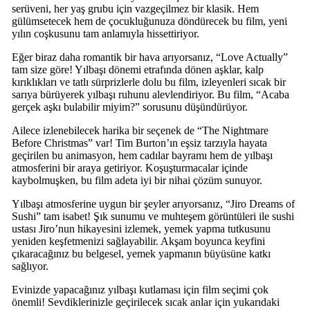
serüveni, her yaş grubu için vazgeçilmez bir klasik. Hem
gülümsetecek hem de çocukluğunuza döndürecek bu film, yeni
yılın coşkusunu tam anlamıyla hissettiriyor.
Eğer biraz daha romantik bir hava arıyorsanız, “Love Actually”
tam size göre! Yılbaşı dönemi etrafında dönen aşklar, kalp
kırıklıkları ve tatlı sürprizlerle dolu bu film, izleyenleri sıcak bir
sarıya bürüyerek yılbaşı ruhunu alevlendiriyor. Bu film, “Acaba
gerçek aşkı bulabilir miyim?” sorusunu düşündürüyor.
Ailece izlenebilecek harika bir seçenek de “The Nightmare
Before Christmas” var! Tim Burton’ın eşsiz tarzıyla hayata
geçirilen bu animasyon, hem cadılar bayramı hem de yılbaşı
atmosferini bir araya getiriyor. Koşuşturmacalar içinde
kaybolmuşken, bu film adeta iyi bir nihai çözüm sunuyor.
Yılbaşı atmosferine uygun bir şeyler arıyorsanız, “Jiro Dreams of
Sushi” tam isabet! Şık sunumu ve muhteşem görüntüleri ile sushi
ustası Jiro’nun hikayesini izlemek, yemek yapma tutkusunu
yeniden keşfetmenizi sağlayabilir. Akşam boyunca keyfini
çıkaracağınız bu belgesel, yemek yapmanın büyüsüne katkı
sağlıyor.
Evinizde yapacağınız yılbaşı kutlaması için film seçimi çok
önemli! Sevdiklerinizle geçirilecek sıcak anlar için yukarıdaki