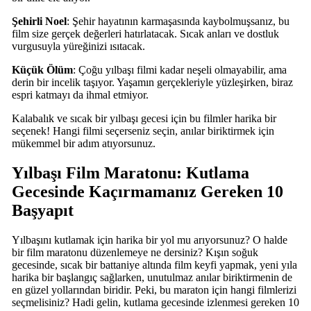
Şehirli Noel
: Şehir hayatının karmaşasında kaybolmuşsanız, bu
film size gerçek değerleri hatırlatacak. Sıcak anları ve dostluk
vurgusuyla yüreğinizi ısıtacak.
Küçük Ölüm
: Çoğu yılbaşı filmi kadar neşeli olmayabilir, ama
derin bir incelik taşıyor. Yaşamın gerçekleriyle yüzleşirken, biraz
espri katmayı da ihmal etmiyor.
Kalabalık ve sıcak bir yılbaşı gecesi için bu filmler harika bir
seçenek! Hangi filmi seçerseniz seçin, anılar biriktirmek için
mükemmel bir adım atıyorsunuz.
Yılbaşı Film Maratonu: Kutlama
Gecesinde Kaçırmamanız Gereken 10
Başyapıt
Yılbaşını kutlamak için harika bir yol mu arıyorsunuz? O halde
bir film maratonu düzenlemeye ne dersiniz? Kışın soğuk
gecesinde, sıcak bir battaniye altında film keyfi yapmak, yeni yıla
harika bir başlangıç sağlarken, unutulmaz anılar biriktirmenin de
en güzel yollarından biridir. Peki, bu maraton için hangi filmlerizi
seçmelisiniz? Hadi gelin, kutlama gecesinde izlenmesi gereken 10