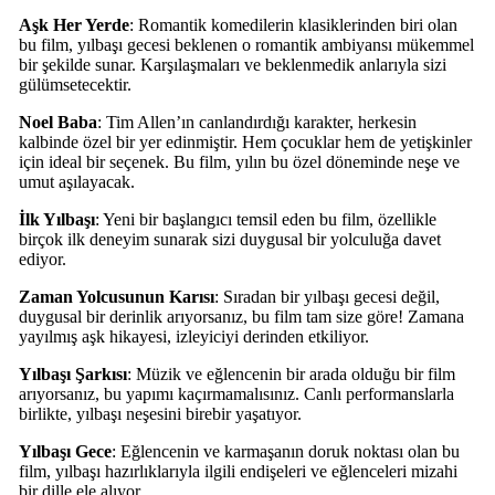
Aşk Her Yerde
: Romantik komedilerin klasiklerinden biri olan
bu film, yılbaşı gecesi beklenen o romantik ambiyansı mükemmel
bir şekilde sunar. Karşılaşmaları ve beklenmedik anlarıyla sizi
gülümsetecektir.
Noel Baba
: Tim Allen’ın canlandırdığı karakter, herkesin
kalbinde özel bir yer edinmiştir. Hem çocuklar hem de yetişkinler
için ideal bir seçenek. Bu film, yılın bu özel döneminde neşe ve
umut aşılayacak.
İlk Yılbaşı
: Yeni bir başlangıcı temsil eden bu film, özellikle
birçok ilk deneyim sunarak sizi duygusal bir yolculuğa davet
ediyor.
Zaman Yolcusunun Karısı
: Sıradan bir yılbaşı gecesi değil,
duygusal bir derinlik arıyorsanız, bu film tam size göre! Zamana
yayılmış aşk hikayesi, izleyiciyi derinden etkiliyor.
Yılbaşı Şarkısı
: Müzik ve eğlencenin bir arada olduğu bir film
arıyorsanız, bu yapımı kaçırmamalısınız. Canlı performanslarla
birlikte, yılbaşı neşesini birebir yaşatıyor.
Yılbaşı Gece
: Eğlencenin ve karmaşanın doruk noktası olan bu
film, yılbaşı hazırlıklarıyla ilgili endişeleri ve eğlenceleri mizahi
bir dille ele alıyor.