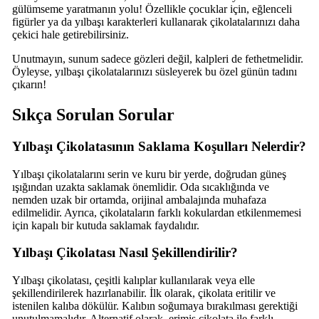
gülümseme yaratmanın yolu! Özellikle çocuklar için, eğlenceli
figürler ya da yılbaşı karakterleri kullanarak çikolatalarınızı daha
çekici hale getirebilirsiniz.
Unutmayın, sunum sadece gözleri değil, kalpleri de fethetmelidir.
Öyleyse, yılbaşı çikolatalarınızı süsleyerek bu özel günün tadını
çıkarın!
Sıkça Sorulan Sorular
Yılbaşı Çikolatasının Saklama Koşulları Nelerdir?
Yılbaşı çikolatalarını serin ve kuru bir yerde, doğrudan güneş
ışığından uzakta saklamak önemlidir. Oda sıcaklığında ve
nemden uzak bir ortamda, orijinal ambalajında muhafaza
edilmelidir. Ayrıca, çikolataların farklı kokulardan etkilenmemesi
için kapalı bir kutuda saklamak faydalıdır.
Yılbaşı Çikolatası Nasıl Şekillendirilir?
Yılbaşı çikolatası, çeşitli kalıplar kullanılarak veya elle
şekillendirilerek hazırlanabilir. İlk olarak, çikolata eritilir ve
istenilen kalıba dökülür. Kalıbın soğumaya bırakılması gerektiği
unutulmamalıdır. Alternatif olarak, erimiş çikolata ile farklı