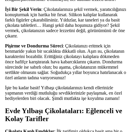
İyi Bir Şekil Verin
: Çikolatalarınıza şekil vermek, yaratıcılığınızı
konuşturmak için harika bir fırsat. Silikon kalıplar kullanarak
farklı figürler çıkarabilirsiniz. Yıldızlar, kar taneleri ya da basit
çikolata tabletleri… Hangi şekil daha hoşunuza gidiyor? Şekil
vermek, çikolatanızın sadece lezzetini değil, görünümünü de öne
çıkarır.
Pişirme ve Dondurma Süreci
: Çikolatanızı eritmek için
benmaride yakın bir sıcaklıkta dikkatli olun. Aşırı ısı, çikolatanın
karakterini bozabilir. Erittiğiniz çikolatayı kalıplara dökmeden
önce hafifçe karıştırarak hava kabarcıklarını çıkarın. Dondurma
sürecinde ise sabırlı olun; bu aşama, çikolatanızın mükemmel
sertlikte olmasını sağlar. Soğudukça yıllar boyunca hatırlanacak o
özel anların tadına varıyorsunuz!
İşte bu kadar basit! Yılbaşı çikolatalarınızı kendi ellerinizle
yapmanın verdiği mutluluğu sevdiklerinizle paylaşmak, en özel
hediyelerden biri olacak. Şimdi mutfakta işe koyulma zamanı!
Evde Yılbaşı Çikolataları: Eğlenceli ve
Kolay Tarifler
Çikolata Kaplı Fındıklar
: İlk tarifimiz oldukça basit ama bir o