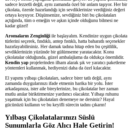
sadece lezzetli değil, aynı zamanda özel bir anlam taşıyor. Her bir
çikolata, özenle hazırlandığı için sevdiklerinize verdiğiniz değeri
ortaya koyuyor. Düşünsenize, sevdiğiniz biri bu çikolataları
açtığında, tüm o emeğin ve aşkın içinde olduğunu bilmesi ne
kadar güzel!
Aromaların Zenginliği
ile başlayalım. Kendinize uygun çikolata
türlerini seçerek, fındıklı, antep fıstıklı, hatta baharatlı seçenekler
hazırlayabilirsiniz. Her damak tadına hitap eden bu çeşitlilik,
sevdiklerinizin yüzünde bir gülümseme yaratacaktır. Konu
çikolatalar olduğunda, güzel ambalajlama da oldukça önemlidir.
Kendin yap
projelerinden ilham alarak şık ve yaratıcı paketleme
yöntemleri kullanmak, hediyenizi daha da özel kılacaktır.
El yapımı yılbaşı çikolataları, sadece birer tatlı değil, aynı
zamanda duygularınızı ifade etmenin harika bir yolu. İster
arkadaşınıza, ister aile bireylerinize, bu çikolatalar her zaman
mutlu anılar biriktirmenize yardımcı olacaktır. Yılbaşı ruhunu
yaşatmak için bu çikolataları denemeye ne dersiniz? Hayal
gücünüzü kullanın ve bu keyifli sürecin tadını çıkarın!
Yılbaşı Çikolatalarınızı Süslü
Sunumlarla Göz Alıcı Hale Getirin!