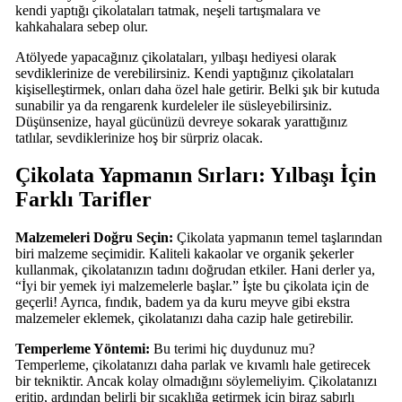
kendi yaptığı çikolataları tatmak, neşeli tartışmalara ve
kahkahalara sebep olur.
Atölyede yapacağınız çikolataları, yılbaşı hediyesi olarak
sevdiklerinize de verebilirsiniz. Kendi yaptığınız çikolataları
kişiselleştirmek, onları daha özel hale getirir. Belki şık bir kutuda
sunabilir ya da rengarenk kurdeleler ile süsleyebilirsiniz.
Düşünsenize, hayal gücünüzü devreye sokarak yarattığınız
tatlılar, sevdiklerinize hoş bir sürpriz olacak.
Çikolata Yapmanın Sırları: Yılbaşı İçin
Farklı Tarifler
Malzemeleri Doğru Seçin:
Çikolata yapmanın temel taşlarından
biri malzeme seçimidir. Kaliteli kakaolar ve organik şekerler
kullanmak, çikolatanızın tadını doğrudan etkiler. Hani derler ya,
“İyi bir yemek iyi malzemelerle başlar.” İşte bu çikolata için de
geçerli! Ayrıca, fındık, badem ya da kuru meyve gibi ekstra
malzemeler eklemek, çikolatanızı daha cazip hale getirebilir.
Temperleme Yöntemi:
Bu terimi hiç duydunuz mu?
Temperleme, çikolatanızı daha parlak ve kıvamlı hale getirecek
bir tekniktir. Ancak kolay olmadığını söylemeliyim. Çikolatanızı
eritip, ardından belirli bir sıcaklığa getirmek için biraz sabırlı