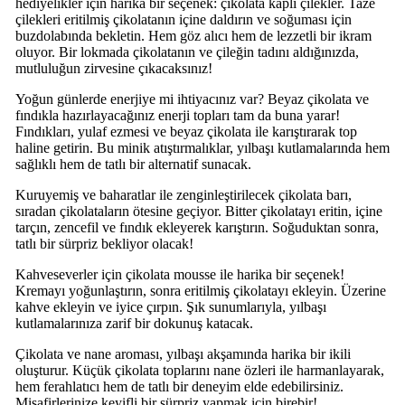
hediyelikler için harika bir seçenek: çikolata kaplı çilekler. Taze
çilekleri eritilmiş çikolatanın içine daldırın ve soğuması için
buzdolabında bekletin. Hem göz alıcı hem de lezzetli bir ikram
oluyor. Bir lokmada çikolatanın ve çileğin tadını aldığınızda,
mutluluğun zirvesine çıkacaksınız!
Yoğun günlerde enerjiye mi ihtiyacınız var? Beyaz çikolata ve
fındıkla hazırlayacağınız enerji topları tam da buna yarar!
Fındıkları, yulaf ezmesi ve beyaz çikolata ile karıştırarak top
haline getirin. Bu minik atıştırmalıklar, yılbaşı kutlamalarında hem
sağlıklı hem de tatlı bir alternatif sunacak.
Kuruyemiş ve baharatlar ile zenginleştirilecek çikolata barı,
sıradan çikolataların ötesine geçiyor. Bitter çikolatayı eritin, içine
tarçın, zencefil ve fındık ekleyerek karıştırın. Soğuduktan sonra,
tatlı bir sürpriz bekliyor olacak!
Kahveseverler için çikolata mousse ile harika bir seçenek!
Kremayı yoğunlaştırın, sonra eritilmiş çikolatayı ekleyin. Üzerine
kahve ekleyin ve iyice çırpın. Şık sunumlarıyla, yılbaşı
kutlamalarınıza zarif bir dokunuş katacak.
Çikolata ve nane aroması, yılbaşı akşamında harika bir ikili
oluşturur. Küçük çikolata toplarını nane özleri ile harmanlayarak,
hem ferahlatıcı hem de tatlı bir deneyim elde edebilirsiniz.
Misafirlerinize keyifli bir sürpriz yapmak için birebir!