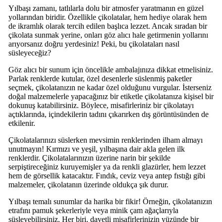
Yılbaşı zamanı, tatlılarla dolu bir atmosfer yaratmanın en güzel
yollarından biridir. Özellikle çikolatalar, hem hediye olarak hem
de ikramlık olarak tercih edilen başlıca lezzet. Ancak sıradan bir
çikolata sunmak yerine, onları göz alıcı hale getirmenin yollarını
arıyorsanız doğru yerdesiniz! Peki, bu çikolataları nasıl
süsleyeceğiz?
Göz alıcı bir sunum için öncelikle ambalajınıza dikkat etmelisiniz.
Parlak renklerde kutular, özel desenlerle süslenmiş paketler
seçmek, çikolatanızın ne kadar özel olduğunu vurgular. İsterseniz
doğal malzemelerle yapacağınız bir etiketle çikolatanıza kişisel bir
dokunuş katabilirsiniz. Böylece, misafirleriniz bir çikolatayı
açtıklarında, içindekilerin tadını çıkarırken dış görüntüsünden de
etkilenir.
Çikolatalarınızı süslerken mevsimin renklerinden ilham almayı
unutmayın! Kırmızı ve yeşil, yılbaşına dair akla gelen ilk
renklerdir. Çikolatalarınızın üzerine narin bir şekilde
serpiştireceğiniz kuruyemişler ya da renkli glazürler, hem lezzet
hem de görsellik katacaktır. Fındık, ceviz veya antep fıstığı gibi
malzemeler, çikolatanın üzerinde oldukça şık durur.
Yılbaşı temalı sunumlar da harika bir fikir! Örneğin, çikolatanızın
etrafını pamuk şekerleriyle veya minik çam ağaçlarıyla
süsleyebilirsiniz. Her biri, davetli misafirlerinizin yüzünde bir