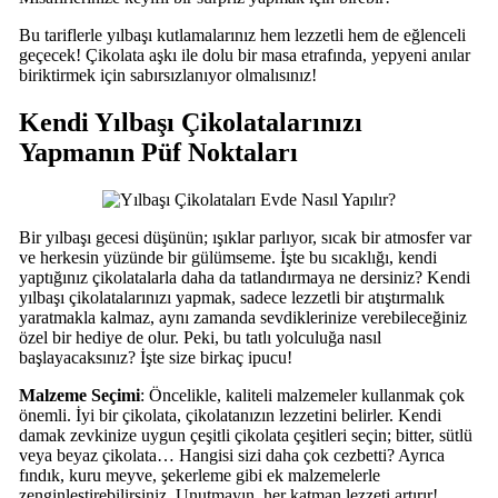
Bu tariflerle yılbaşı kutlamalarınız hem lezzetli hem de eğlenceli
geçecek! Çikolata aşkı ile dolu bir masa etrafında, yepyeni anılar
biriktirmek için sabırsızlanıyor olmalısınız!
Kendi Yılbaşı Çikolatalarınızı
Yapmanın Püf Noktaları
Bir yılbaşı gecesi düşünün; ışıklar parlıyor, sıcak bir atmosfer var
ve herkesin yüzünde bir gülümseme. İşte bu sıcaklığı, kendi
yaptığınız çikolatalarla daha da tatlandırmaya ne dersiniz? Kendi
yılbaşı çikolatalarınızı yapmak, sadece lezzetli bir atıştırmalık
yaratmakla kalmaz, aynı zamanda sevdiklerinize verebileceğiniz
özel bir hediye de olur. Peki, bu tatlı yolculuğa nasıl
başlayacaksınız? İşte size birkaç ipucu!
Malzeme Seçimi
: Öncelikle, kaliteli malzemeler kullanmak çok
önemli. İyi bir çikolata, çikolatanızın lezzetini belirler. Kendi
damak zevkinize uygun çeşitli çikolata çeşitleri seçin; bitter, sütlü
veya beyaz çikolata… Hangisi sizi daha çok cezbetti? Ayrıca
fındık, kuru meyve, şekerleme gibi ek malzemelerle
zenginleştirebilirsiniz. Unutmayın, her katman lezzeti artırır!