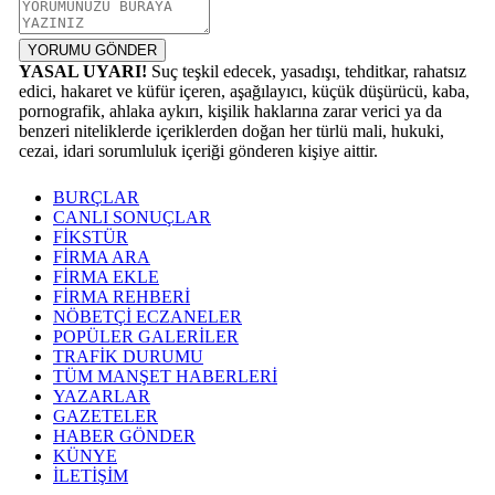
YORUMU GÖNDER
YASAL UYARI!
Suç teşkil edecek, yasadışı, tehditkar, rahatsız
edici, hakaret ve küfür içeren, aşağılayıcı, küçük düşürücü, kaba,
pornografik, ahlaka aykırı, kişilik haklarına zarar verici ya da
benzeri niteliklerde içeriklerden doğan her türlü mali, hukuki,
cezai, idari sorumluluk içeriği gönderen kişiye aittir.
BURÇLAR
CANLI SONUÇLAR
FİKSTÜR
FİRMA ARA
FİRMA EKLE
FİRMA REHBERİ
NÖBETÇİ ECZANELER
POPÜLER GALERİLER
TRAFİK DURUMU
TÜM MANŞET HABERLERİ
YAZARLAR
GAZETELER
HABER GÖNDER
KÜNYE
İLETİŞİM