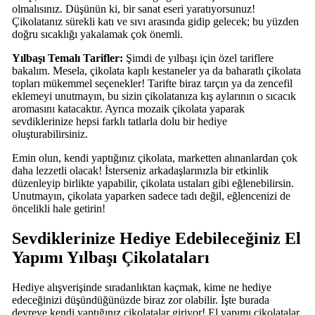
olmalısınız. Düşünün ki, bir sanat eseri yaratıyorsunuz!
Çikolatanız sürekli katı ve sıvı arasında gidip gelecek; bu yüzden
doğru sıcaklığı yakalamak çok önemli.
Yılbaşı Temalı Tarifler:
Şimdi de yılbaşı için özel tariflere
bakalım. Mesela, çikolata kaplı kestaneler ya da baharatlı çikolata
topları mükemmel seçenekler! Tarifte biraz tarçın ya da zencefil
eklemeyi unutmayın, bu sizin çikolatanıza kış aylarının o sıcacık
aromasını katacaktır. Ayrıca mozaik çikolata yaparak
sevdiklerinize hepsi farklı tatlarla dolu bir hediye
oluşturabilirsiniz.
Emin olun, kendi yaptığınız çikolata, marketten alınanlardan çok
daha lezzetli olacak! İsterseniz arkadaşlarınızla bir etkinlik
düzenleyip birlikte yapabilir, çikolata ustaları gibi eğlenebilirsin.
Unutmayın, çikolata yaparken sadece tadı değil, eğlencenizi de
öncelikli hale getirin!
Sevdiklerinize Hediye Edebileceğiniz El
Yapımı Yılbaşı Çikolataları
Hediye alışverişinde sıradanlıktan kaçmak, kime ne hediye
edeceğinizi düşündüğünüzde biraz zor olabilir. İşte burada
devreye kendi yaptığınız çikolatalar giriyor! El yapımı çikolatalar,