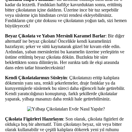
kadar da lezzetli. Fındıkları hafifçe kavurduktan sonra, eritilmiş
bitter çikolatanın içine daldırın. Üzerine ince bir tuz serpebilir
veya süsleme için hindistan cevizi rendesi ekleyebilirsiniz.
Fındıkların çıtır çıtır dokusu ve çikolatanın yoğun tadı, sizi hemen
büyüleyecek!
Beyaz Çikolata ve Yaban Mersinli Karamel Barlar
: Bir diğer
alternatif ise beyaz çikolata! Öncelikle kendi karamelinizi
hazırlayın; şeker ve sütü kaynatarak güzel bir kıvam elde edin.
Ardından, yaban mersinlerini bu karamelin üzerine yerleştirin ve
üstüne eritilmiş beyaz çikolata dökün. Buzlukta bir süre
beklettikten sonra dilimleyin. Her ısırıkta tatlı ile ekşi arasında
dans eden tatlar hissedeceksiniz!
Kendi Çikolatalarınızı Süsleyin
: Çikolatanızı eritip kalıplara
dökmenin yanı sıra, renkli şekerlemeler, draje fıstıklar ya da
kuruyemişlerle süslemek bu süreci daha eğlenceli hale getirebilir.
Kendi yaratıcılığınızı konuşturup, farklı şekillerde çikolatalar
yaparak, yılbaşı masanızı daha renkli hale getirebilirsiniz.
Çikolata Figürleri Hazırlayın
: Son olarak, çikolata figürleri de
oldukça hoş bir alternatif. Tüm çikolatayı beyaz, süt veya bitter
olarak kullanabilir ve çeşitli kalıplara dökerek yeni yıl ruhunu