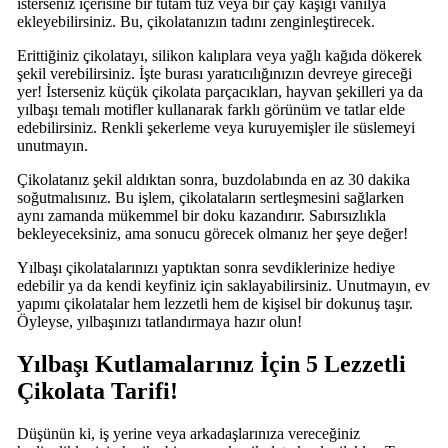
isterseniz içerisine bir tutam tuz veya bir çay kaşığı vanilya
ekleyebilirsiniz. Bu, çikolatanızın tadını zenginleştirecek.
Erittiğiniz çikolatayı, silikon kalıplara veya yağlı kağıda dökerek
şekil verebilirsiniz. İşte burası yaratıcılığınızın devreye gireceği
yer! İsterseniz küçük çikolata parçacıkları, hayvan şekilleri ya da
yılbaşı temalı motifler kullanarak farklı görünüm ve tatlar elde
edebilirsiniz. Renkli şekerleme veya kuruyemişler ile süslemeyi
unutmayın.
Çikolatanız şekil aldıktan sonra, buzdolabında en az 30 dakika
soğutmalısınız. Bu işlem, çikolataların sertleşmesini sağlarken
aynı zamanda mükemmel bir doku kazandırır. Sabırsızlıkla
bekleyeceksiniz, ama sonucu görecek olmanız her şeye değer!
Yılbaşı çikolatalarınızı yaptıktan sonra sevdiklerinize hediye
edebilir ya da kendi keyfiniz için saklayabilirsiniz. Unutmayın, ev
yapımı çikolatalar hem lezzetli hem de kişisel bir dokunuş taşır.
Öyleyse, yılbaşınızı tatlandırmaya hazır olun!
Yılbaşı Kutlamalarınız İçin 5 Lezzetli
Çikolata Tarifi!
Düşünün ki, iş yerine veya arkadaşlarınıza vereceğiniz