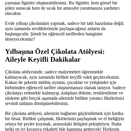
yansıtan figürler oluşturabilirsiniz. Bu figürler, hem görsel bir
şölen sunacak hem de sıcak bir atmosfer yaratmanıza yardımcı
olacaktır.
Evde yılbaşı çikolataları yapmak, sadece bir tatlı hazırlama değil;
aynı zamanda sevdiklerinizle paylaşacağınız anların da
başlangıcıdır. Şimdi bu eğlenceli tariflerden hangisini
deneyeceksiniz?
Yılbaşına Özel Çikolata Atölyesi:
Aileyle Keyifli Dakikalar
Çikolata atölyesinde, sadece malzemeleri öğrenmekle
kalmayacak, aynı zamanda birlikte keyifli vakit geçireceksiniz.
Kakao ile şekerin müthiş uyumu, çocuklar ve yetişkinler için
birbirinden eğlenceli tarifler oluşturmanıza olanak tanıyor. Sadece
çikolatayı eritmekle kalmayıp, kalıplara dökme, renklendirme ve
süsleme gibi birçok aşamada ailenizle birlikte yaratıcı fikirlerinizi
sevimli tatlılara dönüştürebilirsiniz.
Bir çikolata atölyesi, ailenizin bağlarını güçlendirmek için harika
bir fırsat. Birlikte çalışmak, fikirlerinizi paylaşmak ve el birliğiyle
ortaya bir şeyler koymak, aranızdaki iletişimi pekiştiriyor. Hatta
belki en iyi kıyasıya rekabeti bile kapınıza getirecek! Herkesin