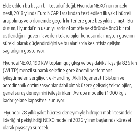
Elde edilen bu başarı bir tesadüf değil. Hyundai NEXO’nun önceki
nesli, 2018 yılında Euro NCAP tarafından test edilen ilk yakıt hücreli
araç olmuş ve o dönemde geçerli kriterlere göre beş yıldız almıştı. Bu
durum, Hyundai’nin uzun yıllardır otomotiv sektöründe öncü bir rol
üstlendiğini; güvenlik ve ileri teknolojiler konusunda müşteri güvenini
sürekli olarak güçlendirdiğini ve bu alanlarda kesintisiz gelişim
sağladığını gösteriyor.
Hyundai NEXO, 190 kW toplam güç çıkışı ve beş dakikalık şarjla 826 km
(WLTP) menzil sunarak selefine göre önemli performans
iyileştirmeleri sergiliyor. e-Handling, Akıllı Rejeneratif Sistem ve
aerodinamik optimizasyonlar dahil olmak üzere gelişmiş teknolojiler,
genel sürüş deneyimini iyileştirirken, Avrupa modelleri 1.000 kg’a
kadar çekme kapasitesi sunuyor.
Hyundai, 28 yıllık yakıt hücresi deneyimiyle hidrojen mobilitesindeki
liderliğini pekiştirdiği NEXO modelini 2026 yılının başlarında küresel
olarak piyasaya sürecek.