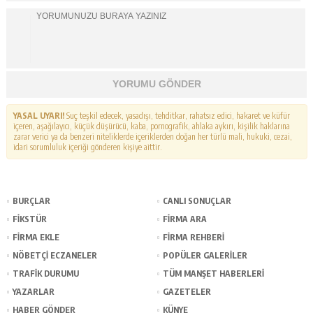
YORUMU GÖNDER
YASAL UYARI!
Suç teşkil edecek, yasadışı, tehditkar, rahatsız edici, hakaret ve küfür
içeren, aşağılayıcı, küçük düşürücü, kaba, pornografik, ahlaka aykırı, kişilik haklarına
zarar verici ya da benzeri niteliklerde içeriklerden doğan her türlü mali, hukuki, cezai,
idari sorumluluk içeriği gönderen kişiye aittir.
BURÇLAR
CANLI SONUÇLAR
FİKSTÜR
FİRMA ARA
FİRMA EKLE
FİRMA REHBERİ
NÖBETÇİ ECZANELER
POPÜLER GALERİLER
TRAFİK DURUMU
TÜM MANŞET HABERLERİ
YAZARLAR
GAZETELER
HABER GÖNDER
KÜNYE