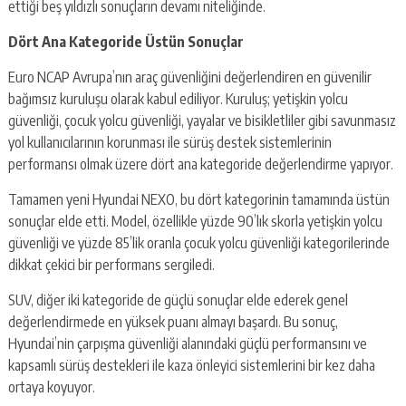
ettiği beş yıldızlı sonuçların devamı niteliğinde.
Dört Ana Kategoride Üstün Sonuçlar
Euro NCAP Avrupa’nın araç güvenliğini değerlendiren en güvenilir
bağımsız kuruluşu olarak kabul ediliyor. Kuruluş; yetişkin yolcu
güvenliği, çocuk yolcu güvenliği, yayalar ve bisikletliler gibi savunmasız
yol kullanıcılarının korunması ile sürüş destek sistemlerinin
performansı olmak üzere dört ana kategoride değerlendirme yapıyor.
Tamamen yeni Hyundai NEXO, bu dört kategorinin tamamında üstün
sonuçlar elde etti. Model, özellikle yüzde 90’lık skorla yetişkin yolcu
güvenliği ve yüzde 85’lik oranla çocuk yolcu güvenliği kategorilerinde
dikkat çekici bir performans sergiledi.
SUV, diğer iki kategoride de güçlü sonuçlar elde ederek genel
değerlendirmede en yüksek puanı almayı başardı. Bu sonuç,
Hyundai’nin çarpışma güvenliği alanındaki güçlü performansını ve
kapsamlı sürüş destekleri ile kaza önleyici sistemlerini bir kez daha
ortaya koyuyor.