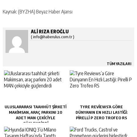
Kaynak: (BYZHA) Beyaz Haber Ajansı
ALI RIZA EROĞLU
( info@haberulus.com.tr )
TÜM YAZILARI
ULUSLARARASI TAAHHÜT ŞIRKETI
TYRE REVIEWS’A GÖRE
MAKIMSAN, ARAÇ PARKINI 20
DÜNYANIN EN HIZLI LASTIĞI:
ADET MAN ÇEKICIYLE
PIRELLI P ZERO TROFEO RS
GÜÇLENDIRDI