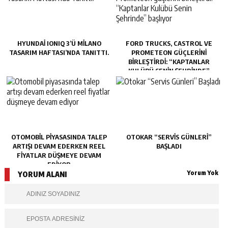
HYUNDAI IONIQ 3’Ü MILANO
FORD TRUCKS, CASTROL VE
TASARIM HAFTASI’NDA TANITTI.
PROMETEON GÜÇLERINI
BIRLEŞTIRDI: “KAPTANLAR
KULÜBÜ SENIN ŞEHRINDE”
BAŞLIYOR
OTOMOBIL PIYASASINDA TALEP
OTOKAR “SERVIS GÜNLERI”
ARTIŞI DEVAM EDERKEN REEL
BAŞLADI
FIYATLAR DÜŞMEYE DEVAM
EDIYOR
Yorum Yok
YORUM ALANI