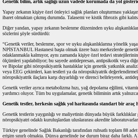
Genetik bilim, artık sağlığı uzun vadede korumada da yol gösteri
Yapay zekanın kişiye özel önleyici sağlık planları oluşturması yaklaş
ibaret olmaktan çıkmış durumda. Talasemi ve kistik fibrozis gibi kalıtsa
Diğer yandan, yapay zekanın beslenme düzeninden uyku alışkanlıklarına
sözlerini şöyle sürdürdü:
“Genetik veriler, beslenme, spor ve uyku alışkanlıklarına yönelik yaş
NPİSTANBUL Hastanesi başta olmak üzere bazı merkezlerde genetik veriy
odaklanmakla kalmıyor, aynı zamanda kişiye özel tedavi stratejilerinin b
ölçümleri yapılabiliyor; bu sayede antidepresan, antipsikotik veya diğe
ve Bipolar gibi nöropsikiyatrik hastalıklar için genetik yatkınlık anal
veya EEG çekimleri, kan testleri ya da nöropsikiyatrik değerlendirmel
nöropsikiyatrik ilaçlara karşı duyarlılığı ve direnci belirleyerek, antide
Genetik veriler ayrıca metabolizma hızı, yağ depolama eğilimi, vitamin
yardımcı oluyor. Tüm bu uygulamalar, genetik biliminin artık yalnızca 
Genetik testler, herkesin sağlık yol haritasında standart bir araç 
Genetik testlerin yaygınlığı ve maliyetinin dünyada büyük farklılıklar
nöropsikiyatri odaklı kuruluşlardan uluslararası akredite laboratuva
Türkiye genelinde Sağlık Bakanlığı tarafından ruhsatlı toplam 88 adet
erişim sınırlı olmakta. Dünya genelinde ise durum biraz daha farklı. 