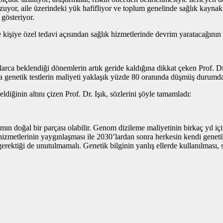
zuyor, aile üzerindeki yük hafifliyor ve toplum genelinde sağlık kaynakl
gösteriyor.
işiye özel tedavi açısından sağlık hizmetlerinde devrim yaratacağının gü
ylarca beklendiği dönemlerin artık geride kaldığına dikkat çeken Prof. D
ılda genetik testlerin maliyeti yaklaşık yüzde 80 oranında düşmüş durumda
ldiğinin altını çizen Prof. Dr. Işık, sözlerini şöyle tamamladı:
ın doğal bir parçası olabilir. Genom dizileme maliyetinin birkaç yıl iç
hizmetlerinin yaygınlaşması ile 2030’lardan sonra herkesin kendi genetik
i gerektiği de unutulmamalı. Genetik bilginin yanlış ellerde kullanılması