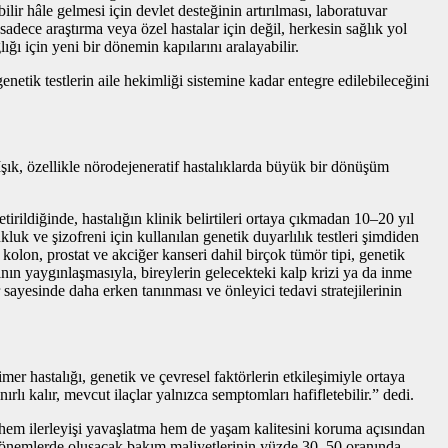
ilir hâle gelmesi için devlet desteğinin artırılması, laboratuvar
 sadece araştırma veya özel hastalar için değil, herkesin sağlık yol
ğı için yeni bir dönemin kapılarını aralayabilir.
etik testlerin aile hekimliği sistemine kadar entegre edilebileceğini
Işık, özellikle nörodejeneratif hastalıklarda büyük bir dönüşüm
etirildiğinde, hastalığın klinik belirtileri ortaya çıkmadan 10–20 yıl
kluk ve şizofreni için kullanılan genetik duyarlılık testleri şimdiden
olon, prostat ve akciğer kanseri dahil birçok tümör tipi, genetik
nın yaygınlaşmasıyla, bireylerin gelecekteki kalp krizi ya da inme
 sayesinde daha erken tanınması ve önleyici tedavi stratejilerinin
er hastalığı, genetik ve çevresel faktörlerin etkileşimiyle ortaya
ırlı kalır, mevcut ilaçlar yalnızca semptomları hafifletebilir.” dedi.
s, hem ilerleyişi yavaşlatma hem de yaşam kalitesini koruma açısından
en dönemlerde oluşacak bakım maliyetlerinin yüzde 30–50 oranında