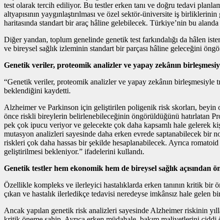
test olarak tercih ediliyor. Bu testler erken tanı ve doğru tedavi planla
altyapısının yaygınlaştırılması ve özel sektör‑üniversite iş birliklerini
haritasında standart bir araç hâline gelebilecek. Türkiye’nin bu alanda
Diğer yandan, toplum genelinde genetik test farkındalığı da hâlen iste
ve bireysel sağlık izleminin standart bir parçası hâline geleceğini ö
Genetik veriler, proteomik analizler ve yapay zekânın birleşmesiyl
“Genetik veriler, proteomik analizler ve yapay zekânın birleşmesiyle t
beklendiğini kaydetti.
Alzheimer ve Parkinson için geliştirilen poligenik risk skorları, beyin o
önce riskli bireylerin belirlenebileceğinin öngörüldüğünü hatırlatan Pro
pek çok ipucu veriyor ve gelecekte çok daha kapsamlı hale gelerek kiş
mutasyon analizleri sayesinde daha erken evrede saptanabilecek bir nok
riskleri çok daha hassas bir şekilde hesaplanabilecek. Ayrıca romatoid 
geliştirilmesi bekleniyor.” ifadelerini kullandı.
Genetik testler hem ekonomik hem de bireysel sağlık açısından ö
Özellikle kompleks ve ilerleyici hastalıklarda erken tanının kritik bi
çıkan ve hastalık ilerledikçe tedavisi neredeyse imkânsız hale gelen bir
Ancak yapılan genetik risk analizleri sayesinde Alzheimer riskinin yıll
kritik öneme sahip. Ayrıca erken müdahale, bakım maliyetlerini ciddi 