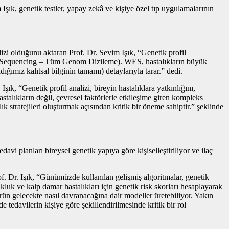
ık, genetik testler, yapay zekâ ve kişiye özel tıp uygulamalarının
alizi olduğunu aktaran Prof. Dr. Sevim Işık, “Genetik profil
Sequencing – Tüm Genom Dizileme). WES, hastalıkların büyük
mız kalıtsal bilginin tamamı) detaylarıyla tarar.” dedi.
k, “Genetik profil analizi, bireyin hastalıklara yatkınlığını,
hastalıkların değil, çevresel faktörlerle etkileşime giren kompleks
lık stratejileri oluşturmak açısından kritik bir öneme sahiptir.” şeklinde
avi planları bireysel genetik yapıya göre kişiselleştiriliyor ve ilaç
f. Dr. Işık, “Günümüzde kullanılan gelişmiş algoritmalar, genetik
luk ve kalp damar hastalıkları için genetik risk skorları hesaplayarak
mörün gelecekte nasıl davranacağına dair modeller üretebiliyor. Yakın
de tedavilerin kişiye göre şekillendirilmesinde kritik bir rol