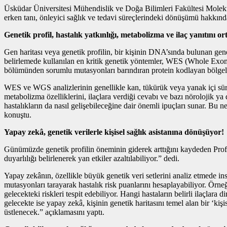
Üsküdar Üniversitesi Mühendislik ve Doğa Bilimleri Fakültesi Moleküle
erken tanı, önleyici sağlık ve tedavi süreçlerindeki dönüşümü hakkında
Genetik profil, hastalık yatkınlığı, metabolizma ve ilaç yanıtını o
Gen haritası veya genetik profilin, bir kişinin DNA’sında bulunan genet
belirlemede kullanılan en kritik genetik yöntemler, WES (Whole
bölümünden sorumlu mutasyonları barındıran protein kodlayan bölgele
WES ve WGS analizlerinin genellikle kan, tükürük veya yanak içi sürünt
metabolizma özelliklerini, ilaçlara verdiği cevabı ve bazı nörolojik ya d
hastalıkların da nasıl gelişebileceğine dair önemli ipuçları sunar. Bu ne
konuştu.
Yapay zekâ, genetik verilerle kişisel sağlık asistanına dönüşüyor!
Günümüzde genetik profilin öneminin giderek arttığını kaydeden Prof. Dr.
duyarlılığı belirlenerek yan etkiler azaltılabiliyor.” dedi.
Yapay zekânın, özellikle büyük genetik veri setlerini analiz etmede i
mutasyonları tarayarak hastalık risk puanlarını hesaplayabiliyor. Örne
gelecekteki riskleri tespit edebiliyor. Hangi hastaların belirli ilaçlar
gelecekte ise yapay zekâ, kişinin genetik haritasını temel alan bir ‘kişi
üstlenecek.” açıklamasını yaptı.