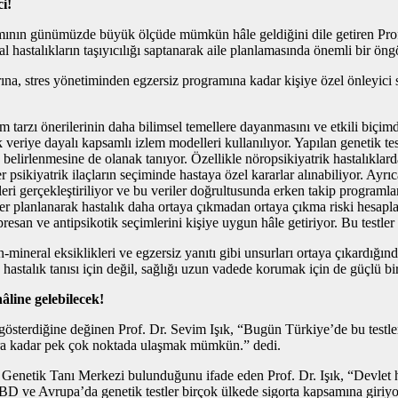
ci!
ımının günümüzde büyük ölçüde mümkün hâle geldiğini dile getiren Prof.
l hastalıkların taşıyıcılığı saptanarak aile planlamasında önemli bir öngö
, stres yönetiminden egzersiz programına kadar kişiye özel önleyici sa
am tarzı önerilerinin daha bilimsel temellere dayanmasını ve etkili biç
e dayalı kapsamlı izlem modelleri kullanılıyor. Yapılan genetik testler
elirlenmesine de olanak tanıyor. Özellikle nöropsikiyatrik hastalıklarda,
r psikiyatrik ilaçların seçiminde hastaya özel kararlar alınabiliyor. Ayrı
izleri gerçekleştiriliyor ve bu veriler doğrultusunda erken takip program
er planlanarak hastalık daha ortaya çıkmadan ortaya çıkma riski hesapla
presan ve antipsikotik seçimlerini kişiye uygun hâle getiriyor. Bu testler 
-mineral eksiklikleri ve egzersiz yanıtı gibi unsurları ortaya çıkardığın
hastalık tanısı için değil, sağlığı uzun vadede korumak için de güçlü b
hâline gelebilecek!
 gösterdiğine değinen Prof. Dr. Sevim Işık, “Bugün Türkiye’de bu testler
rlara kadar pek çok noktada ulaşmak mümkün.” dedi.
 Genetik Tanı Merkezi bulunduğunu ifade eden Prof. Dr. Işık, “Devlet ha
ABD ve Avrupa’da genetik testler birçok ülkede sigorta kapsamına giriyo