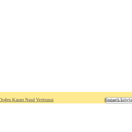
oğru Kararı Nasıl Verirsınız
Kocaeli Tabela