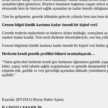
azalabileceğini gösteriyor. Böylece hastaların bağımsız yaşam süresi u
ekonomik hem de bireysel sağlık açısından ne kadar önemli olduğunu 
Tüm bu gelişmeler, genetik biliminin gelecek yıllarda hem tanı hem de k
Genom bilgisi kimlik kartımız kadar önemli bir kişisel veri!
Genetik testlerin maliyetinin on binlerce doları bulduğu, sonuçların a
saatlere kadar kısaldı. Yeni nesil dizileme teknolojileriyle, son beş y
Genom bilgisinin kimlik kartımız kadar önemli bir kişisel veri haline ge
Herkesin kendi genetik profilini bilmesi sıradanlaşacak…
“Yakın gelecekte herkesin kendi gen haritasını öğrenmesi günlük yaşam
kitler, yapay zekâ tabanlı sağlık uygulamaları ve genetik danışmanlık 
erişimin etik, gizlilik ve veri güvenliği açısından dikkatle yönetilmes
açabilir.”
Kaynak: (BYZHA) Beyaz Haber Ajansı
İLGİNİZİ ÇEKEBİLİR