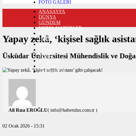
FOTO GALERİ
VIDEO GALERİ
ANASAYFA
TRAFİK DURUMU
DÜNYA
NÖBETÇİ ECZANELER
GÜNDEM
CANLI SONUÇLAR
YEREL HABERLER
HABER GÖNDER
EKONOMİ
BURÇLAR
Yapay zekâ, ‘kişisel sağlık asista
EĞİTİM
İLETİŞİM
MAGAZİN
SİYASET
Üsküdar Üniversitesi Mühendislik ve Doğa 
SPOR
3. SAYFA
SAĞLIK
TEKNOLOJİ
Ali Rıza EROĞLU
( info@haberulus.com.tr )
TÜM YAZILARI
02 Ocak 2026 - 15:31