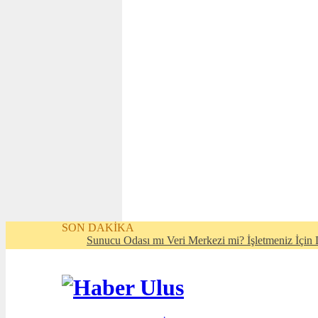
SON DAKİKA
Sunucu Odası mı Veri Merkezi mi? İşletmeniz İçin D