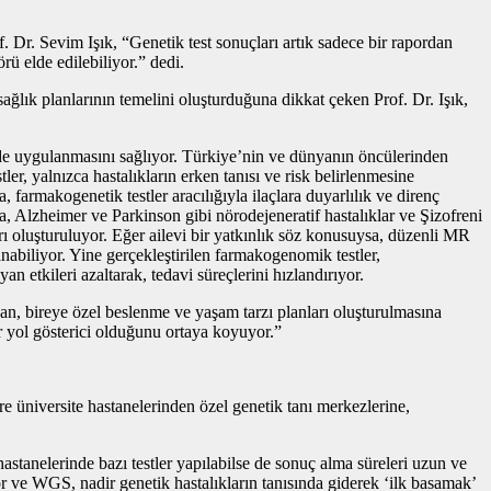
 Dr. Sevim Işık, “Genetik test sonuçları artık sadece bir rapordan
rü elde edilebiliyor.” dedi.
ğlık planlarının temelini oluşturduğuna dikkat çeken Prof. Dr. Işık,
imde uygulanmasını sağlıyor. Türkiye’nin ve dünyanın öncülerinden
, yalnızca hastalıkların erken tanısı ve risk belirlenmesine
 farmakogenetik testler aracılığıyla ilaçlara duyarlılık ve direnç
ca, Alzheimer ve Parkinson gibi nörodejeneratif hastalıklar ve Şizofreni
ları oluşturuluyor. Eğer ailevi bir yatkınlık söz konusuysa, düzenli MR
nabiliyor. Yine gerçekleştirilen farmakogenomik testler,
yan etkileri azaltarak, tedavi süreçlerini hızlandırıyor.
dan, bireye özel beslenme ve yaşam tarzı planları oluşturulmasına
ir yol gösterici olduğunu ortaya koyuyor.”
e üniversite hastanelerinden özel genetik tanı merkezlerine,
stanelerinde bazı testler yapılabilse de sonuç alma süreleri uzun ve
r ve WGS, nadir genetik hastalıkların tanısında giderek ‘ilk basamak’