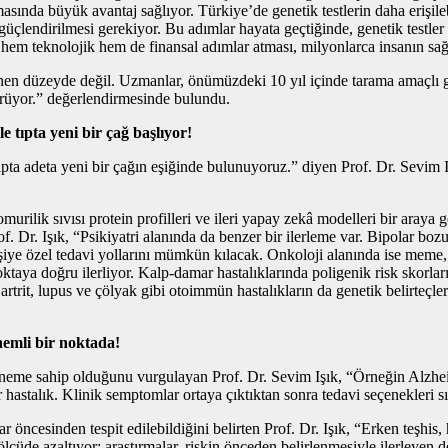
masında büyük avantaj sağlıyor. Türkiye’de genetik testlerin daha erişileb
n güçlendirilmesi gerekiyor. Bu adımlar hayata geçtiğinde, genetik testler
 hem teknolojik hem de finansal adımlar atması, milyonlarca insanın sağlı
nen düzeyde değil. Uzmanlar, önümüzdeki 10 yıl içinde tarama amaçlı gen
ngörüyor.” değerlendirmesinde bulundu.
e tıpta yeni bir çağ başlıyor!
ıpta adeta yeni bir çağın eşiğinde bulunuyoruz.” diyen Prof. Dr. Sevim 
murilik sıvısı protein profilleri ve ileri yapay zekâ modelleri bir araya g
f. Dr. Işık, “Psikiyatri alanında da benzer bir ilerleme var. Bipolar bozu
iye özel tedavi yollarını mümkün kılacak. Onkoloji alanında ise meme, k
taya doğru ilerliyor. Kalp-damar hastalıklarında poligenik risk skorları
artrit, lupus ve çölyak gibi otoimmün hastalıkların da genetik belirteçler
nemli bir noktada!
r öneme sahip olduğunu vurgulayan Prof. Dr. Sevim Işık, “Örneğin Alzheim
 hastalık. Klinik semptomlar ortaya çıktıktan sonra tedavi seçenekleri sın
ar öncesinden tespit edilebildiğini belirten Prof. Dr. Işık, “Erken teşhi
ölçüde azaltıyor; araştırmalar, riskin önceden belirlenmesiyle ilerley