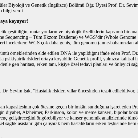
r Biyoloji ve Genetik (İngilizce) Bölümü Öğr. Üyesi Prof. Dr. Sevim Iş
 bilgi verdi.
rtaya koyuyor!
ik çeşitliliğin, mutasyonların ve biyolojik özelliklerin kapsamlı bir an
 Exome Sequencing – Tüm Ekzom Dizileme) ve WGS’dir (Whole Genome 
ri incelerken; WGS çok daha geniş, tüm genomu (anne-babamızdan aldığı
ü örneklerinden elde edilen DNA ile yapıldığını ifade eden Prof. Dr. Işı
a psikiyatrik riskleri ortaya koyabilir. Genetik profil, yalnızca kalıtsal 
denle gen haritası, erken tanı, kişiye özel tedavi planları ve önleyici sağ
 Sevim Işık, “Hastalık riskleri yıllar öncesinden tespit edilebiliyor, ted
nsan kapasitesinin çok ötesine geçen bir imkân sunduğuna işaret eden Pro
ğin diyabet, Alzheimer, Parkinson, kolon ve meme kanseri, bipolar bozuk
a direnç geliştireceğini öngörebiliyor ve kanser genomik analizlerinde tü
sel sağlık asistanı’ gibi çalışarak hem hastalıkların erken teşhisinde hem 