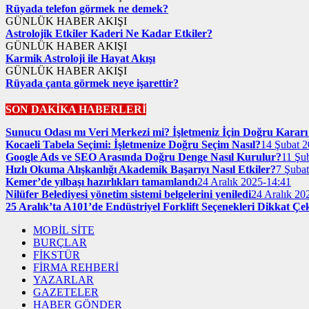
Rüyada telefon görmek ne demek?
GÜNLÜK HABER AKIŞI
Astrolojik Etkiler Kaderi Ne Kadar Etkiler?
GÜNLÜK HABER AKIŞI
Karmik Astroloji ile Hayat Akışı
GÜNLÜK HABER AKIŞI
Rüyada çanta görmek neye işarettir?
SON DAKİKA HABERLERİ
Sunucu Odası mı Veri Merkezi mi? İşletmeniz İçin Doğru Kararı 
Kocaeli Tabela Seçimi: İşletmenize Doğru Seçim Nasıl?
14 Şubat 2
Google Ads ve SEO Arasında Doğru Denge Nasıl Kurulur?
11 Şu
Hızlı Okuma Alışkanlığı Akademik Başarıyı Nasıl Etkiler?
7 Şuba
Kemer’de yılbaşı hazırlıkları tamamlandı
24 Aralık 2025-14:41
Nilüfer Belediyesi yönetim sistemi belgelerini yeniledi
24 Aralık 20
25 Aralık’ta A101’de Endüstriyel Forklift Seçenekleri Dikkat Çe
MOBİL SİTE
BURÇLAR
FİKSTÜR
FİRMA REHBERİ
YAZARLAR
GAZETELER
HABER GÖNDER