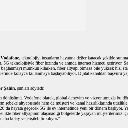
n
Vodafone,
teknolojiyi insanların hayatına değer katacak şekilde sun
n, 5G teknolojisiyle fiber hızında ve anında internet hizmeti getiriyor
nete bağlanmayı mümkün kılarken, fiber altyapı olmasa bile yüksek hız, 
erinde kolayca kullanmaya başlayabiliyor. Dijital kanaldan başvuru yapan
er Şahin,
şunları söyledi:
stem dönüşümü. Vodafone olarak, global deneyim ve vizyonumuzla bu dö
 hem şebeke altyapısında hem de müşteri ve kanal hazırlıklarında titizli
26’da hayata geçecek 5G ile ev internetinde yeni bir dönem başlıyor.
zellikle fiber altyapının ulaşmadığı bölgelerde yaşayan müşterilerimiz 
daha kolay ve erişilebilir kılıyor.”