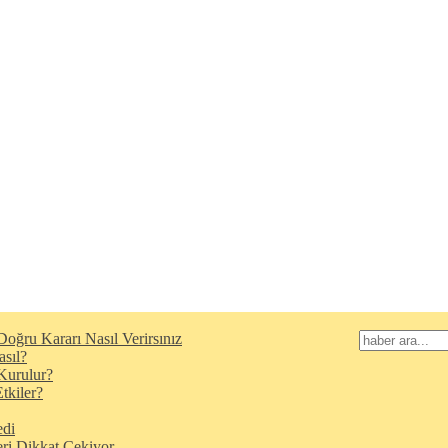
oğru Kararı Nasıl Verirsınız
asıl?
Kurulur?
tkiler?
edi
eri Dikkat Çekiyor