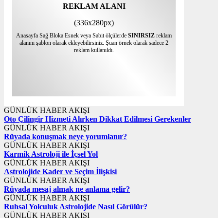
REKLAM ALANI
(336x280px)
Anasayfa Sağ Bloka Esnek veya Sabit ölçülerde
SINIRSIZ
reklam
alanını şablon olarak ekleyebilirsiniz. Şuan örnek olarak sadece 2
reklam kullanıldı.
GÜNLÜK HABER AKIŞI
Oto Çilingir Hizmeti Alırken Dikkat Edilmesi Gerekenler
GÜNLÜK HABER AKIŞI
Rüyada konuşmak neye yorumlanır?
GÜNLÜK HABER AKIŞI
Karmik Astroloji ile İçsel Yol
GÜNLÜK HABER AKIŞI
Astrolojide Kader ve Seçim İlişkisi
GÜNLÜK HABER AKIŞI
Rüyada mesaj almak ne anlama gelir?
GÜNLÜK HABER AKIŞI
Ruhsal Yolculuk Astrolojide Nasıl Görülür?
GÜNLÜK HABER AKIŞI