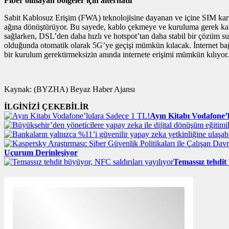
Fiber olmayan bölgeler için alternatif
Sabit Kablosuz Erişim (FWA) teknolojisine dayanan ve içine SIM kart
ağına dönüştürüyor. Bu sayede, kablo çekmeye ve kuruluma gerek kalmad
sağlarken, DSL’den daha hızlı ve hotspot’tan daha stabil bir çözüm s
olduğunda otomatik olarak 5G’ye geçişi mümkün kılacak. İnternet bağla
bir kurulum gerektirmeksizin anında internete erişimi mümkün kılıyor.
Kaynak: (BYZHA) Beyaz Haber Ajansı
İLGİNİZİ ÇEKEBİLİR
Ayın Kitabı Vodafone’
Uçurum Derinleşiyor
Temassız tehdit 