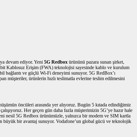
maya devam ediyor. Yeni
5G Redbox
ürününü pazara sunan şirket,
. Sabit Kablosuz Erişim (FWA) teknolojisi sayesinde kablo ve kurulum
stabil bağlantı ve güçlü Wi-Fi deneyimi sunuyor. 5G RedBox’ı
 müşteriler, ürünlerin hızlı teslimatla evlerine teslim edilmesini
nüşümün öncüleri arasında yer alıyoruz. Bugün 5 kıtada edindiğimiz
kle çalışıyoruz. Her geçen gün daha fazla müşterimizin 5G’ye hazır hale
 Yeni nesil 5G Redbox ürünümüzle, yalnızca bir modem ve SIM kartla
için büyük bir avantaj sunuyor. Vodafone’un global gücü ve teknolojik