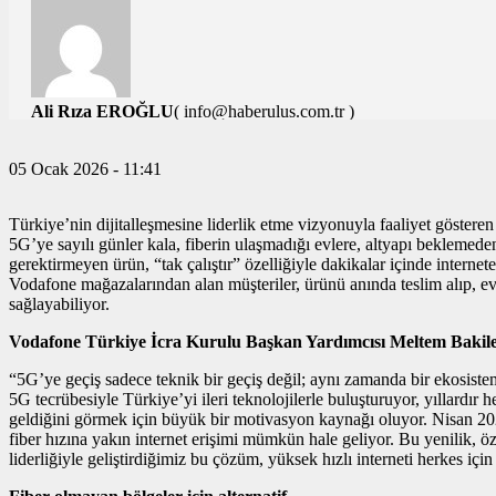
Ali Rıza EROĞLU
( info@haberulus.com.tr )
TÜM YAZILARI
05 Ocak 2026 - 11:41
Türkiye’nin dijitalleşmesine liderlik etme vizyonuyla faaliyet göstere
5G’ye sayılı günler kala, fiberin ulaşmadığı evlere, altyapı beklemede
gerektirmeyen ürün, “tak çalıştır” özelliğiyle dakikalar içinde inter
Vodafone mağazalarından alan müşteriler, ürünü anında teslim alıp, evl
sağlayabiliyor.
Vodafone Türkiye İcra Kurulu Başkan Yardımcısı Meltem Bakil
“5G’ye geçiş sadece teknik bir geçiş değil; aynı zamanda bir ekosi
5G tecrübesiyle Türkiye’yi ileri teknolojilerle buluşturuyor, yıllardır
geldiğini görmek için büyük bir motivasyon kaynağı oluyor. Nisan 20
fiber hızına yakın internet erişimi mümkün hale geliyor. Bu yenilik, ö
liderliğiyle geliştirdiğimiz bu çözüm, yüksek hızlı interneti herkes için 