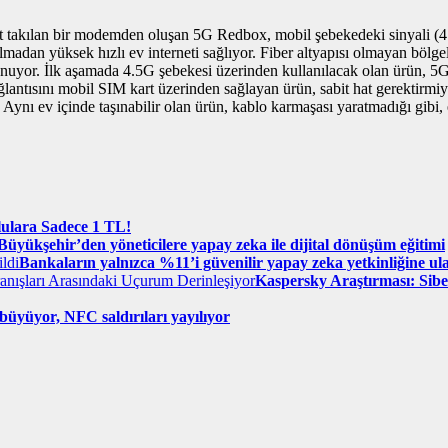
 takılan bir modemden oluşan 5G Redbox, mobil şebekedeki sinyali (4.5
an yüksek hızlı ev interneti sağlıyor. Fiber altyapısı olmayan bölgeler 
unuyor. İlk aşamada 4.5G şebekesi üzerinden kullanılacak olan ürün, 5G
ntısını mobil SIM kart üzerinden sağlayan ürün, sabit hat gerektirmiyor
 Aynı ev içinde taşınabilir olan ürün, kablo karmaşası yaratmadığı gibi,
lulara Sadece 1 TL!
Büyükşehir’den yöneticilere yapay zeka ile dijital dönüşüm eğitimi
Bankaların yalnızca %11’i güvenilir yapay zeka yetkinliğine ula
Kaspersky Araştırması: Siber
büyüyor, NFC saldırıları yayılıyor