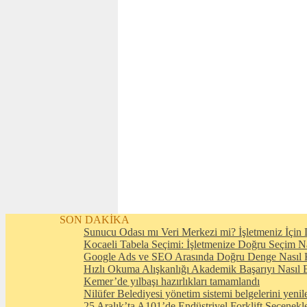
SON DAKİKA
Sunucu Odası mı Veri Merkezi mi? İşletmeniz İçin D
Kocaeli Tabela Seçimi: İşletmenize Doğru Seçim N
Google Ads ve SEO Arasında Doğru Denge Nasıl 
Hızlı Okuma Alışkanlığı Akademik Başarıyı Nasıl E
Kemer’de yılbaşı hazırlıkları tamamlandı
Nilüfer Belediyesi yönetim sistemi belgelerini yenil
25 Aralık’ta A101’de Endüstriyel Forklift Seçenekl