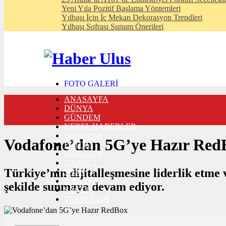
Yeni Yıla Pozitif Başlama Yöntemleri
Yılbaşı İçin İç Mekan Dekorasyon Trendleri
Yılbaşı Sofrası Sunum Önerileri
FOTO GALERİ
VIDEO GALERİ
ANASAYFA
TRAFİK DURUMU
DÜNYA
NÖBETÇİ ECZANELER
GÜNDEM
CANLI SONUÇLAR
YEREL HABERLER
HABER GÖNDER
EKONOMİ
BURÇLAR
Vodafone’dan 5G’ye Hazır Red
EĞİTİM
İLETİŞİM
MAGAZİN
SİYASET
Türkiye’nin dijitalleşmesine liderlik etme
SPOR
3. SAYFA
şekilde sunmaya devam ediyor.
SAĞLIK
TEKNOLOJİ