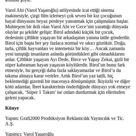
Varol Abi (Varol Yaşaroğlu) atölyesinde icat ettiği sinema
makinesiyle, çizgi film izlemeyi çok seven bir kız çocuğunun
hayal dünyasını beyaz perdeye yansıtmak için çalışmalara başlar.
Muhteşem bir ikili olan Varol Abi ve Gece’nin yarattığı dünyada
olaylar şu şekilde gelişir: Birol adındaki küçük bir çocuk,
dedesinin çiftlikte yaşayan bir arkadaşının yanına tatile gönderilir.
Birol için başta her şey fazlaca normal ve sıkıcı gözükür. Doğa,
tarla, çiftlik hayvanları ve internetsiz bir köy… Ancak zamanla
yeni tanıştığı insanların aslında göründükleri gibi olmadıklarını
anlar. Çiftlikte yaşayan Ayı Dede, Birce ve Yapay Zekai, gizli bir
süper kahraman hayatı yaşayan köylülerdir. Birol’un bunu fark
etmesiyle, bu gerçeği daha fazla saklayamazlar ve Birol’u da
takıma almaya karar verirler. Artık Birol’un yaz tatili, hiç
beklemediği gizemli bir maceraya dönüşmüştür. İkiyüzlü ve diğer
kötü adamlar, İbret karakterinin önderliğinde dünyayı yok etmeye
çalışacak, ‘Süper 1 Takım’ ise onları durdurmak için ellerinden
geleni yapacak.
Künye
Yapım: Grafi2000 Prodüksiyon Reklamcılık Yayıncılık ve Tic.
A.Ş.
Yapımcı: Varol Yaşaroğlu