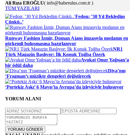
Ali Rıza EROĞLU
( info@haberulus.com.tr )
TÜM YAZILARI
Fedon: ’30 Yıl Bekledim
Çünkü..’
Runway Fashion İzmir, Duman Ajans imzasıyla modanın en
görkemli buluşmasına hazırlanıyor
NR1
Türk Magazin Başlıyor: İlk Konuk Tuğba Özerk
Avukat Onur Yağışan’a
bir ödül daha
Diva’nın
‘Fragman’ı müzikte dengeleri değiştirecek
‘Portekiz Aşkı’ 6 Mayıs’ta Avrupa’da izleyiciyle buluşuyor
YORUM ALANI
YORUMU GÖNDER