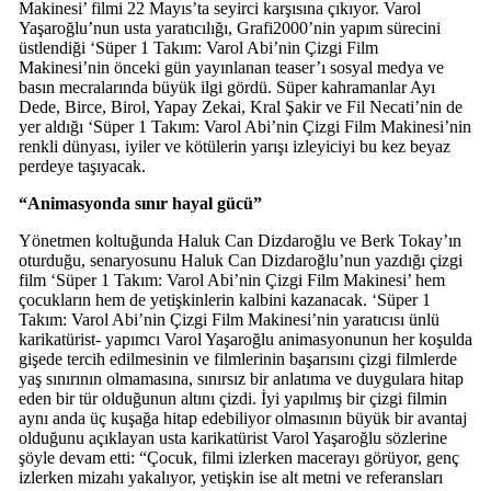
Makinesi’ filmi 22 Mayıs’ta seyirci karşısına çıkıyor. Varol
Yaşaroğlu’nun usta yaratıcılığı, Grafi2000’nin yapım sürecini
üstlendiği ‘Süper 1 Takım: Varol Abi’nin Çizgi Film
Makinesi’nin önceki gün yayınlanan teaser’ı sosyal medya ve
basın mecralarında büyük ilgi gördü. Süper kahramanlar Ayı
Dede, Birce, Birol, Yapay Zekai, Kral Şakir ve Fil Necati’nin de
yer aldığı ‘Süper 1 Takım: Varol Abi’nin Çizgi Film Makinesi’nin
renkli dünyası, iyiler ve kötülerin yarışı izleyiciyi bu kez beyaz
perdeye taşıyacak.
“Animasyonda sınır hayal gücü”
Yönetmen koltuğunda Haluk Can Dizdaroğlu ve Berk Tokay’ın
oturduğu, senaryosunu Haluk Can Dizdaroğlu’nun yazdığı çizgi
film ‘Süper 1 Takım: Varol Abi’nin Çizgi Film Makinesi’ hem
çocukların hem de yetişkinlerin kalbini kazanacak. ‘Süper 1
Takım: Varol Abi’nin Çizgi Film Makinesi’nin yaratıcısı ünlü
karikatürist- yapımcı Varol Yaşaroğlu animasyonunun her koşulda
gişede tercih edilmesinin ve filmlerinin başarısını çizgi filmlerde
yaş sınırının olmamasına, sınırsız bir anlatıma ve duygulara hitap
eden bir tür olduğunun altını çizdi. İyi yapılmış bir çizgi filmin
aynı anda üç kuşağa hitap edebiliyor olmasının büyük bir avantaj
olduğunu açıklayan usta karikatürist Varol Yaşaroğlu sözlerine
şöyle devam etti: “Çocuk, filmi izlerken macerayı görüyor, genç
izlerken mizahı yakalıyor, yetişkin ise alt metni ve referansları