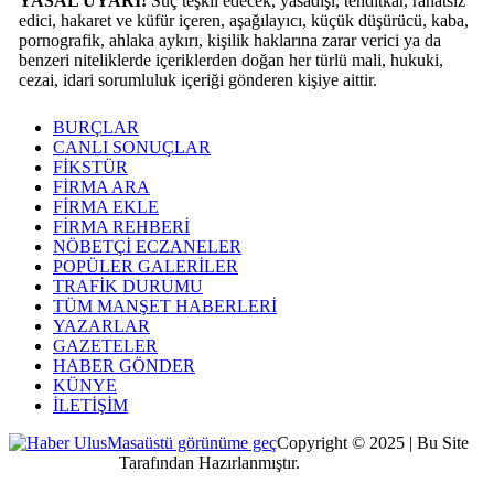
YASAL UYARI!
Suç teşkil edecek, yasadışı, tehditkar, rahatsız
edici, hakaret ve küfür içeren, aşağılayıcı, küçük düşürücü, kaba,
pornografik, ahlaka aykırı, kişilik haklarına zarar verici ya da
benzeri niteliklerde içeriklerden doğan her türlü mali, hukuki,
cezai, idari sorumluluk içeriği gönderen kişiye aittir.
BURÇLAR
CANLI SONUÇLAR
FİKSTÜR
FİRMA ARA
FİRMA EKLE
FİRMA REHBERİ
NÖBETÇİ ECZANELER
POPÜLER GALERİLER
TRAFİK DURUMU
TÜM MANŞET HABERLERİ
YAZARLAR
GAZETELER
HABER GÖNDER
KÜNYE
İLETİŞİM
Masaüstü görünüme geç
Copyright © 2025 | Bu Site
Kocaeli Dijital
Tarafından Hazırlanmıştır.