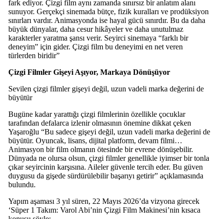
fark ediyor. Çizgi film aynı zamanda sınırsız bir anlatım alanı
sunuyor. Gerçekçi sinemada bütçe, fizik kuralları ve prodüksiyon
sınırları vardır. Animasyonda ise hayal gücü sınırdır. Bu da daha
büyük dünyalar, daha cesur hikâyeler ve daha unutulmaz
karakterler yaratma şansı verir. Seyirci sinemaya “farklı bir
deneyim” için gider. Çizgi film bu deneyimi en net veren
türlerden biridir”
Çizgi Filmler Gişeyi Aşıyor, Markaya Dönüşüyor
Sevilen çizgi filmler gişeyi değil, uzun vadeli marka değerini de
büyütür
Bugüne kadar yarattığı çizgi filmlerinin özellikle çocuklar
tarafından defalarca izlenir olmasının önemine dikkat çeken
Yaşaroğlu “Bu sadece gişeyi değil, uzun vadeli marka değerini de
büyütür. Oyuncak, lisans, dijital platform, devam filmi…
Animasyon bir film olmanın ötesinde bir evrene dönüşebilir.
Dünyada ne olursa olsun, çizgi filmler genellikle iyimser bir tonla
çıkar seyircinin karşısına. Aileler güvenle tercih eder. Bu güven
duygusu da gişede sürdürülebilir başarıyı getirir” açıklamasında
bulundu.
Yapım aşaması 3 yıl süren, 22 Mayıs 2026’da vizyona girecek
‘Süper 1 Takım: Varol Abi’nin Çizgi Film Makinesi’nin kısaca
konusu şöyle: