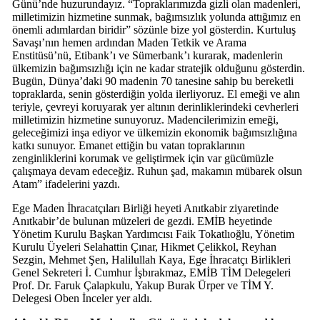
Günü’nde huzurundayız. “Topraklarımızda gizli olan madenleri,
milletimizin hizmetine sunmak, bağımsızlık yolunda attığımız en
önemli adımlardan biridir” sözünle bize yol gösterdin. Kurtuluş
Savaşı’nın hemen ardından Maden Tetkik ve Arama
Enstitüsü’nü, Etibank’ı ve Sümerbank’ı kurarak, madenlerin
ülkemizin bağımsızlığı için ne kadar stratejik olduğunu gösterdin.
Bugün, Dünya’daki 90 madenin 70 tanesine sahip bu bereketli
topraklarda, senin gösterdiğin yolda ilerliyoruz. El emeği ve alın
teriyle, çevreyi koruyarak yer altının derinliklerindeki cevherleri
milletimizin hizmetine sunuyoruz. Madencilerimizin emeği,
geleceğimizi inşa ediyor ve ülkemizin ekonomik bağımsızlığına
katkı sunuyor. Emanet ettiğin bu vatan topraklarının
zenginliklerini korumak ve geliştirmek için var gücümüzle
çalışmaya devam edeceğiz. Ruhun şad, makamın mübarek olsun
Atam” ifadelerini yazdı.
Ege Maden İhracatçıları Birliği heyeti Anıtkabir ziyaretinde
Anıtkabir’de bulunan müzeleri de gezdi. EMİB heyetinde
Yönetim Kurulu Başkan Yardımcısı Faik Tokatlıoğlu, Yönetim
Kurulu Üyeleri Selahattin Çınar, Hikmet Çelikkol, Reyhan
Sezgin, Mehmet Şen, Halilullah Kaya, Ege İhracatçı Birlikleri
Genel Sekreteri İ. Cumhur İşbırakmaz, EMİB TİM Delegeleri
Prof. Dr. Faruk Çalapkulu, Yakup Burak Ürper ve TİM Y.
Delegesi Oben İnceler yer aldı.