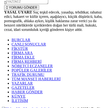
YORUMU GÖNDER
YASAL UYARI!
Suç teşkil edecek, yasadışı, tehditkar, rahatsız
edici, hakaret ve küfür içeren, aşağılayıcı, küçük düşürücü, kaba,
pornografik, ahlaka aykırı, kişilik haklarına zarar verici ya da
benzeri niteliklerde içeriklerden doğan her türlü mali, hukuki,
cezai, idari sorumluluk içeriği gönderen kişiye aittir.
BURÇLAR
CANLI SONUÇLAR
FİKSTÜR
FİRMA ARA
FİRMA EKLE
FİRMA REHBERİ
NÖBETÇİ ECZANELER
POPÜLER GALERİLER
TRAFİK DURUMU
TÜM MANŞET HABERLERİ
YAZARLAR
GAZETELER
HABER GÖNDER
KÜNYE
İLETİŞİM