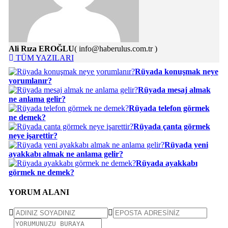
Ali Rıza EROĞLU
( info@haberulus.com.tr )
TÜM YAZILARI
Rüyada konuşmak neye
yorumlanır?
Rüyada mesaj almak
ne anlama gelir?
Rüyada telefon görmek
ne demek?
Rüyada çanta görmek
neye işarettir?
Rüyada yeni
ayakkabı almak ne anlama gelir?
Rüyada ayakkabı
görmek ne demek?
YORUM ALANI