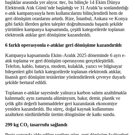
başlıklar arasında yer alıyor. ttec, bu bilinçle 14 Ekim Dünya
Elektronik Atık Günü’nde başlattığı ve 31 Aralık’ta sonlandırdığı
e-atık kampanyasıyla hem kullanıcılarını bilinçlendirdi hem de
geri dönüşüm oranlarını artırdı. Rize, İstanbul, Ankara ve Konya
gibi farklı illerden gelen talepler doğrultusunda başarılı şekilde
yürütülen kampanya kapsamında, çeşitli kategorilerde toplanan
elektronik atıklar geri dönüşüme kazandırıldı.
6 farklı operasyonla e-atıklar geri dönüşüme kazandırıldı
Kampanya kapsamında Ekim–Aralık 2025 döneminde 6 ayrı e-
atık toplama ve geri dönüşüm operasyonu gerçekleştirildi.
Telefon, kablo, batarya, modem, kulaklık, yazıcı ve bilgisayar
bileşenleri gibi farklı kategorilerde toplanan elektronik atıklar,
lisanslı geri dönüşüm tesislerine yönlendirilerek çevreye duyarlı
şekilde bertaraf edildi.
Toplanan e-atıklar sayesinde yalnızca karbon salımı azaltılmakla
kalınmadı; aynı zamanda alüminyum, bakır, demir, plastik ve
çelik gibi değerli hammaddeler geri kazanılarak ekonomiye
yeniden kazandırıldı. Bu süreç, doğal kaynak kullanımını
azaltırken sürdürülebilir üretim döngüsüne de katkı sundu.
299 kg CO₂ tasarrufu sağlandı
Proje sonunda elde edilen verilere göre, geri dönüşüm faaliyetleri