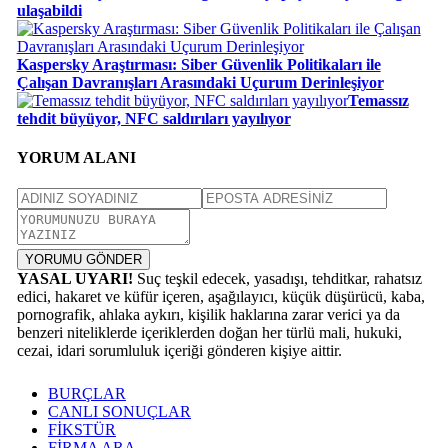
ulaşabildi
Kaspersky Araştırması: Siber Güvenlik Politikaları ile
Çalışan Davranışları Arasındaki Uçurum Derinleşiyor
Temassız
tehdit büyüyor, NFC saldırıları yayılıyor
YORUM ALANI
YORUMU GÖNDER
YASAL UYARI!
Suç teşkil edecek, yasadışı, tehditkar, rahatsız
edici, hakaret ve küfür içeren, aşağılayıcı, küçük düşürücü, kaba,
pornografik, ahlaka aykırı, kişilik haklarına zarar verici ya da
benzeri niteliklerde içeriklerden doğan her türlü mali, hukuki,
cezai, idari sorumluluk içeriği gönderen kişiye aittir.
BURÇLAR
CANLI SONUÇLAR
FİKSTÜR
FİRMA ARA