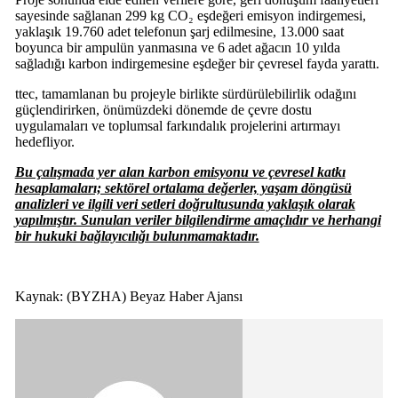
sayesinde sağlanan 299 kg CO₂ eşdeğeri emisyon indirgemesi,
yaklaşık 19.760 adet telefonun şarj edilmesine, 13.000 saat
boyunca bir ampulün yanmasına ve 6 adet ağacın 10 yılda
sağladığı karbon indirgemesine eşdeğer bir çevresel fayda yarattı.
ttec, tamamlanan bu projeyle birlikte sürdürülebilirlik odağını
güçlendirirken, önümüzdeki dönemde de çevre dostu
uygulamaları ve toplumsal farkındalık projelerini artırmayı
hedefliyor.
Bu çalışmada yer alan karbon emisyonu ve çevresel katkı
hesaplamaları; sektörel ortalama değerler, yaşam döngüsü
analizleri ve ilgili veri setleri doğrultusunda yaklaşık olarak
yapılmıştır. Sunulan veriler bilgilendirme amaçlıdır ve herhangi
bir hukuki bağlayıcılığı bulunmamaktadır.
Kaynak: (BYZHA) Beyaz Haber Ajansı