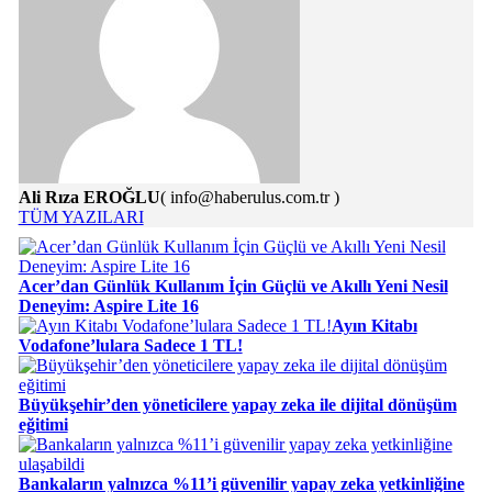
Ali Rıza EROĞLU
( info@haberulus.com.tr )
TÜM YAZILARI
Acer’dan Günlük Kullanım İçin Güçlü ve Akıllı Yeni Nesil
Deneyim: Aspire Lite 16
Ayın Kitabı
Vodafone’lulara Sadece 1 TL!
Büyükşehir’den yöneticilere yapay zeka ile dijital dönüşüm
eğitimi
Bankaların yalnızca %11’i güvenilir yapay zeka yetkinliğine