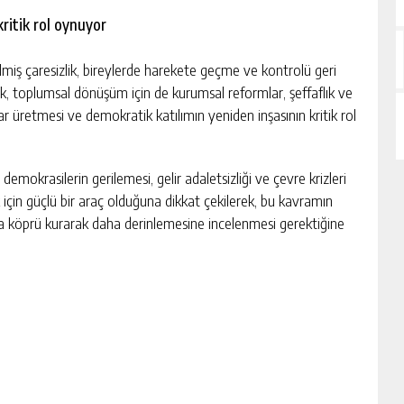
ritik rol oynuyor
miş çaresizlik, bireylerde harekete geçme ve kontrolü geri
ek, toplumsal dönüşüm için de kurumsal reformlar, şeffaflık ve
ar üretmesi ve demokratik katılımın yeniden inşasının kritik rol
mokrasilerin gerilemesi, gelir adaletsizliği ve çevre krizleri
k için güçlü bir araç olduğuna dikkat çekilerek, bu kavramın
ında köprü kurarak daha derinlemesine incelenmesi gerektiğine