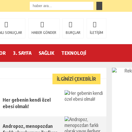
NLI SONUÇLAR
HABER GÖNDER
BURÇLAR
İLETİŞİM
OR
3. SAYFA
SAĞLIK
TEKNOLOJİ
İLGİNİZİ ÇEKEBİLİR
Her gebenin kendi özel
ebesi olmalı!
Andropoz, menopozdan