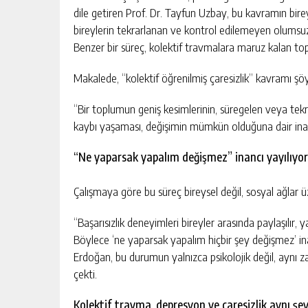
dile getiren Prof. Dr. Tayfun Uzbay, bu kavramın bireyl
bireylerin tekrarlanan ve kontrol edilemeyen olums
Benzer bir süreç, kolektif travmalara maruz kalan topl
Makalede, “kolektif öğrenilmiş çaresizlik” kavramı şö
“Bir toplumun geniş kesimlerinin, süregelen veya tek
kaybı yaşaması, değişimin mümkün olduğuna dair inancını
“Ne yaparsak yapalım değişmez” inancı yayılıyor
Çalışmaya göre bu süreç bireysel değil, sosyal ağlar 
“Başarısızlık deneyimleri bireyler arasında paylaşılır, 
Böylece ‘ne yaparsak yapalım hiçbir şey değişmez’ inan
Erdoğan, bu durumun yalnızca psikolojik değil, aynı 
çekti.
Kolektif travma, depresyon ve çaresizlik aynı şey