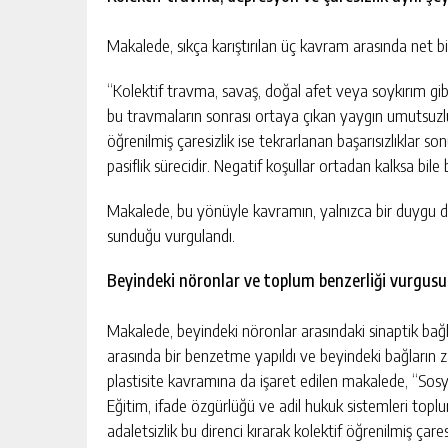
Makalede, sıkça karıştırılan üç kavram arasında net bi
“Kolektif travma, savaş, doğal afet veya soykırım gib
bu travmaların sonrası ortaya çıkan yaygın umutsuzluk
öğrenilmiş çaresizlik ise tekrarlanan başarısızlıklar s
pasiflik sürecidir. Negatif koşullar ortadan kalksa bile 
Makalede, bu yönüyle kavramın, yalnızca bir duygu d
sunduğu vurgulandı.
Beyindeki nöronlar ve toplum benzerliği vurgus
Makalede, beyindeki nöronlar arasındaki sinaptik bağl
arasında bir benzetme yapıldı ve beyindeki bağların za
plastisite kavramına da işaret edilen makalede, “So
Eğitim, ifade özgürlüğü ve adil hukuk sistemleri toplums
adaletsizlik bu direnci kırarak kolektif öğrenilmiş çar