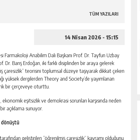
TÜM YAZILARI
14 Nisan 2026 - 15:15
si Farmakoloji Anabilim Dalı Başkanı Prof. Dr. Tayfun Uzbay
Dr. Barış Erdoğan, iki farklı disiplinden bir araya gelerek
iş çaresizlik” teorisini toplumsal düzeye taşıyarak dikkat çeken
nlığı yüksek dergilerden Theory and Society’de yayımlanan
rik bir çerçeveye oturttu.
i, ekonomik eşitsizlik ve demokrasi sorunları karşısında neden
 bir açıklama sunuyor.
a dönüştü
arafından geliştirilen “öğrenilmiş çaresizlik” kavramı olduğunu