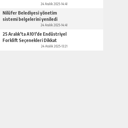
GÜNLÜK HABER AKIŞI
24 Aralık 2025-14:41
Nilüfer Belediyesi yönetim
sistemi belgelerini yeniledi
24 Aralık 2025-14:41
25 Aralık’ta A101’de Endüstriyel
Forklift Seçenekleri Dikkat
Çekiyor
24 Aralık 2025-13:21
ASTROLOJIDE KADER VE SEÇIM İLIŞKISI
GÜNLÜK HABER AKIŞI