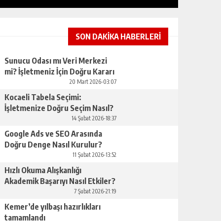
SON DAKİKA HABERLERİ
Sunucu Odası mı Veri Merkezi
mi? İşletmeniz İçin Doğru Kararı
RÜYADA KONUŞMAK NEYE
Nasıl Verirsınız
YORUMLANIR?
20 Mart 2026-03:07
Kocaeli Tabela Seçimi:
GÜNLÜK HABER AKIŞI
İşletmenize Doğru Seçim Nasıl?
14 Şubat 2026-18:37
Google Ads ve SEO Arasında
Doğru Denge Nasıl Kurulur?
11 Şubat 2026-13:52
Hızlı Okuma Alışkanlığı
Akademik Başarıyı Nasıl Etkiler?
7 Şubat 2026-21:19
KARMIK ASTROLOJI ILE İÇSEL YOL
Kemer’de yılbaşı hazırlıkları
tamamlandı