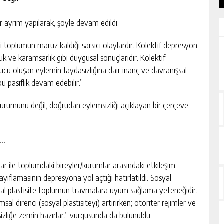
r ayrım yapılarak, şöyle devam edildi:
i toplumun maruz kaldığı sarsıcı olaylardır. Kolektif depresyon,
 ve karamsarlık gibi duygusal sonuçlarıdır. Kolektif
onucu oluşan eylemin faydasızlığına dair inanç ve davranışsal
bu pasiflik devam edebilir.”
urumunu değil, doğrudan eylemsizliği açıklayan bir çerçeve
u…
ar ile toplumdaki bireyler/kurumlar arasındaki etkileşim
yıflamasının depresyona yol açtığı hatırlatıldı. Sosyal
syal plastisite toplumun travmalara uyum sağlama yeteneğidir.
al direnci (sosyal plastisiteyi) artırırken; otoriter rejimler ve
esizliğe zemin hazırlar.” vurgusunda da bulunuldu.