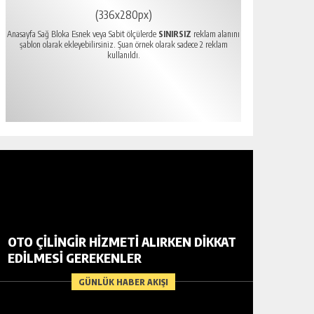
(336x280px)
Anasayfa Sağ Bloka Esnek veya Sabit ölçülerde
SINIRSIZ
reklam alanını
şablon olarak ekleyebilirsiniz. Şuan örnek olarak sadece 2 reklam
kullanıldı.
OTO ÇILINGIR HIZMETI ALIRKEN DIKKAT
EDILMESI GEREKENLER
GÜNLÜK HABER AKIŞI