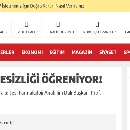
İşletmeniz İçin Doğru Kararı Nasıl Verirsınız
ze Doğru Seçim Nasıl?
ru Denge Nasıl Kurulur?
ALERİ
VIDEO GALERİ
TRAFİK DURUMU
NÖBETÇİ ECZANELER
CA
Başarıyı Nasıl Etkiler?
mamlandı
BERLER
EKONOMİ
EĞİTİM
MAGAZİN
SİYASET
SP
i belgelerini yeniledi
SIZLIĞI ÖĞRENIYOR!
Forklift Seçenekleri Dikkat Çekiyor
eri
akültesi Farmakoloji Anabilim Dalı Başkanı Prof.
 Trendleri
s.com.tr )