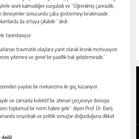
erle sınırlı kalmadığını vurguladı ve “Öğrenilmiş çaresizlik,
uz deneyimler sonucunda çaba göstermeyi bırakmasıdır.
umlarda da ortaya çıkabilir.” dedi.
yle tanımlanıyor:
rarlanan travmatik olaylara yanıt olarak kronik motivasyon
 yitirmesi ve genel bir pasiflik hali geliştirmesidir.”
üzerinden yayılan bir mekanizma ile güç kazanıyor.
yayılır ve zamanla kolektif bir zihinsel çerçeveye dönüşür.
cı toplumsal bir norm haline gelir.” diyen Prof. Dr. Barış
zamanda sosyolojik ve politik sonuçlar doğurduğuna dikkat
 değil