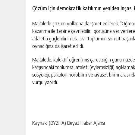
Çözüm için demokratik katılımın yeniden inşası k
Makalede çözüm yollarına da işaret edilerek, “Öğrenil
kazanma ile tersine çevrilebilir” görüşüne yer veriler
adaletin güçlendirilmesi, sivil toplumun somut başarıl
oynadığına da işaret edildi.
Makalede, kolektif öğrenilmiş çaresizliğin günümüzde de
karşısındaki toplumsal ataleti (eylemsizliği) açıklama
sosyoloji, psikoloji, nörobilim ve siyaset bilimi aras
vurgu yapıldı.
Kaynak: (BYZHA) Beyaz Haber Ajansı