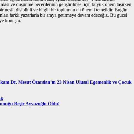
ılması ve düşünme becerilerinin geliştirilmesi için büyük önem taşırken
 nesil; disiplinli ve bilgili bir toplumun en önemli temelidir. Bugün
nları farklı yazarlarla bir araya getirmeye devam edeceğiz. Bu güzel
iye konuştu.
şkanı Dr. Mesut Özarslan’ın 23 Nisan Ulusal Egemenlik ve Çocuk
ak
Konuğu Beşir Ayvazoğlu Oldu!