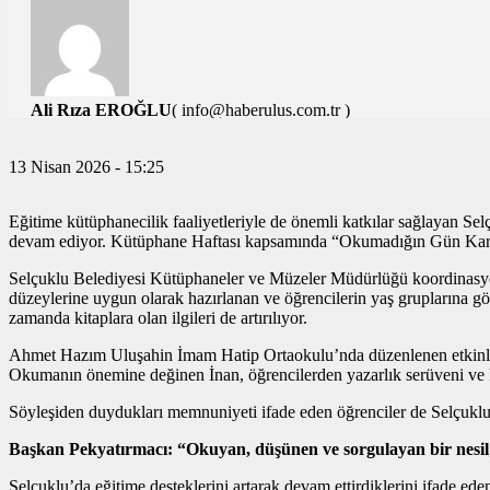
Ali Rıza EROĞLU
( info@haberulus.com.tr )
TÜM YAZILARI
13 Nisan 2026 - 15:25
Eğitime kütüphanecilik faaliyetleriyle de önemli katkılar sağlayan Se
devam ediyor. Kütüphane Haftası kapsamında “Okumadığın Gün Karanlık
Selçuklu Belediyesi Kütüphaneler ve Müzeler Müdürlüğü koordinasyonunda
düzeylerine uygun olarak hazırlanan ve öğrencilerin yaş gruplarına göre
zamanda kitaplara olan ilgileri de artırılıyor.
Ahmet Hazım Uluşahin İmam Hatip Ortaokulu’nda düzenlenen etkinlik
Okumanın önemine değinen İnan, öğrencilerden yazarlık serüveni ve k
Söyleşiden duydukları memnuniyeti ifade eden öğrenciler de Selçukl
Başkan Pekyatırmacı: “Okuyan, düşünen ve sorgulayan bir nesil; d
Selçuklu’da eğitime desteklerini artarak devam ettirdiklerini ifade e