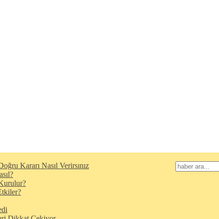
oğru Kararı Nasıl Verirsınız
asıl?
Kurulur?
tkiler?
edi
eri Dikkat Çekiyor