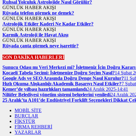
Ruhsal Yolculuk Astrolojide Nasıl Görülür?
GÜNLÜK HABER AKIŞI
Rüyada telefon görmek ne demek?
GÜNLÜK HABER AKIŞI
Astrolojik Etkiler Kaderi Ne Kadar Etkiler?
GÜNLÜK HABER AKIŞI
Karmik Astroloji ile Hayat Akışı
GÜNLÜK HABER AKIŞI
Rüyada çanta görmek neye işarettir?
SON DAKİKA HABERLERİ
Sunucu Odası mı Veri Merkezi mi? İşletmeniz İçin Doğru Kararı 
Kocaeli Tabela Seçimi: İşletmenize Doğru Seçim Nasıl?
14 Şubat 2
Google Ads ve SEO Arasında Doğru Denge Nasıl Kurulur?
11 Şu
Hızlı Okuma Alışkanlığı Akademik Başarıyı Nasıl Etkiler?
7 Şuba
Kemer’de yılbaşı hazırlıkları tamamlandı
24 Aralık 2025-14:41
Nilüfer Belediyesi yönetim sistemi belgelerini yeniledi
24 Aralık 20
25 Aralık’ta A101’de Endüstriyel Forklift Seçenekleri Dikkat Çe
MOBİL SİTE
BURÇLAR
FİKSTÜR
FİRMA REHBERİ
YAZARLAR