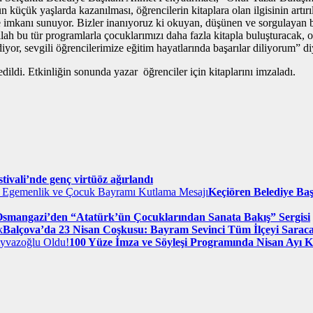
küçük yaşlarda kazanılması, öğrencilerin kitaplara olan ilgisinin artır
me imkanı sunuyor. Bizler inanıyoruz ki okuyan, düşünen ve sorgulayan bir
lah bu tür programlarla çocuklarımızı daha fazla kitapla buluşturacak, o
diyor, sevgili öğrencilerimize eğitim hayatlarında başarılar diliyorum” d
ildi. Etkinliğin sonunda yazar öğrenciler için kitaplarını imzaladı.
ivali’nde genç virtüöz ağırlandı
Keçiören Belediye Ba
smangazi’den “Atatürk’ün Çocuklarından Sanata Bakış” Sergisi
Balçova’da 23 Nisan Coşkusu: Bayram Sevinci Tüm İlçeyi Sarac
100 Yüze İmza ve Söyleşi Programında Nisan Ayı 