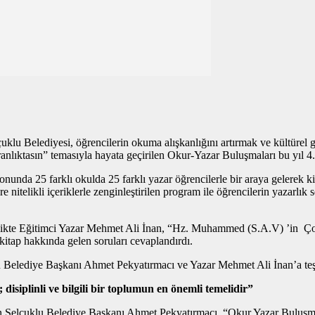
lçuklu Belediyesi, öğrencilerin okuma alışkanlığını artırmak ve kültüre
tasın” temasıyla hayata geçirilen Okur-Yazar Buluşmaları bu yıl 4. k
 25 farklı okulda 25 farklı yazar öğrencilerle bir araya gelerek kitapl
 nitelikli içeriklerle zenginleştirilen program ile öğrencilerin yazarlık
te Eğitimci Yazar Mehmet Ali İnan, “Hz. Muhammed (S.A.V) ’in Çocuklu
itap hakkında gelen soruları cevaplandırdı.
u Belediye Başkanı Ahmet Pekyatırmacı ve Yazar Mehmet Ali İnan’a teşe
isiplinli ve bilgili bir toplumun en önemli temelidir”
den Selçuklu Belediye Başkanı Ahmet Pekyatırmacı, “Okur Yazar Buluşmala