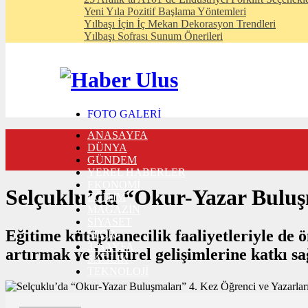
Yeni Yıla Pozitif Başlama Yöntemleri
Yılbaşı İçin İç Mekan Dekorasyon Trendleri
Yılbaşı Sofrası Sunum Önerileri
FOTO GALERİ
VIDEO GALERİ
ANASAYFA
TRAFİK DURUMU
DÜNYA
NÖBETÇİ ECZANELER
GÜNDEM
CANLI SONUÇLAR
YEREL HABERLER
HABER GÖNDER
EKONOMİ
BURÇLAR
Selçuklu’da “Okur-Yazar Buluşm
EĞİTİM
İLETİŞİM
MAGAZİN
SİYASET
Eğitime kütüphanecilik faaliyetleriyle de 
SPOR
3. SAYFA
artırmak ve kültürel gelişimlerine katkı 
SAĞLIK
TEKNOLOJİ