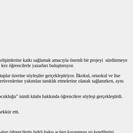
l gelişimlerine katkı sağlamak amacıyla önemli bir projeyi sürdürmeye
ez öğrencilerle yazarları buluşturuyor.
ar üzerine söyleşiler gerçekleştiriyor. İlkokul, ortaokul ve lise
 serüvenlerine yakından tanıklık etmelerine olanak sağlanırken, aynı
ğu” isimli kitabı hakkında öğrencilere söyleşi gerçekleştirdi.
kkür etti.
rı öğrencilerin farklı bakış açıları kazanması ve kendilerini