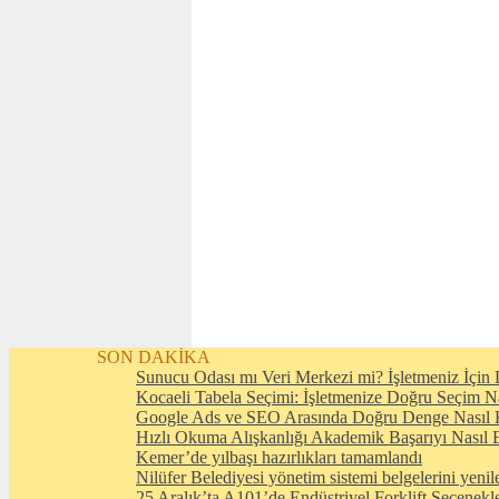
SON DAKİKA
Sunucu Odası mı Veri Merkezi mi? İşletmeniz İçin D
Kocaeli Tabela Seçimi: İşletmenize Doğru Seçim N
Google Ads ve SEO Arasında Doğru Denge Nasıl 
Hızlı Okuma Alışkanlığı Akademik Başarıyı Nasıl E
Kemer’de yılbaşı hazırlıkları tamamlandı
Nilüfer Belediyesi yönetim sistemi belgelerini yenil
25 Aralık’ta A101’de Endüstriyel Forklift Seçenekl