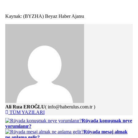
Kaynak: (BYZHA) Beyaz Haber Ajansı
Ali Rıza EROĞLU
( info@haberulus.com.tr )
TÜM YAZILARI
Rüyada konuşmak neye
yorumlanır?
Rüyada mesaj almak
ne anlama gelir?