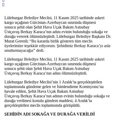
Lüleburgaz Belediye Meclisi, 11 Kasım 2025 tarihinde askeri
kargo uçağının Gürcistan-Azerbaycan sınırında düşmesi
sonucu şehit olan Şehit Hava Uçak Bakım Astsubay
Üstçavuş Berkay Karaca’nın adını evinin bulunduğu sokağa ve
durağa vererek ölümsüzleştirdi. Lüleburgaz Belediye Başkanı Dr.
Murat Gerenli; “
Bu kararda birlik gösteren tüm meclis
üyelerimize teşekkür ediyorum. Şehidimiz Berkay Karaca’yı asla
unutturmayacağız” dedi.
Lüleburgaz Belediye Meclisi, 11 Kasım 2025 tarihinde
askeri
kargo uçağının Gürcistan-Azerbaycan sınırında düşmesi
sonucu şehit olan Şehit Hava Uçak Bakım Astsubay
Üstçavuş Berkay Karaca’nın adını ölümsüzleştirdi.
Lüleburgaz Belediye Meclisi’nin 1 Aralık’ta gerçekleştirilen
toplantısında gündeme gelen ve İsimlendirme Komisyonu’na
havale edilen, Şehit Hava Uçak Bakım Astsubay
Üstçavuş Berkay Karaca’nın adının evinin bulunduğu sokağa ve
durağa verilmesi konulu gündem maddesi, 4 Aralık’ta
gerçekleştirilen meclis toplantısında görüşüldü.
ŞEHİDİN ADI SOKAĞA VE DURAĞA VERİLDİ