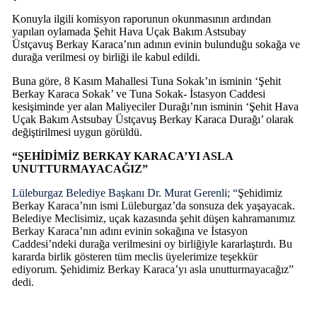
Konuyla ilgili komisyon raporunun okunmasının ardından
yapılan oylamada Şehit Hava Uçak Bakım Astsubay
Üstçavuş Berkay Karaca’nın adının evinin bulunduğu sokağa ve
durağa verilmesi oy birliği ile kabul edildi.
Buna göre, 8 Kasım Mahallesi Tuna Sokak’ın isminin ‘Şehit
Berkay Karaca Sokak’ ve Tuna Sokak- İstasyon Caddesi
kesişiminde yer alan Maliyeciler Durağı’nın isminin ‘Şehit Hava
Uçak Bakım Astsubay Üstçavuş Berkay Karaca Durağı’ olarak
değiştirilmesi uygun görüldü.
“
ŞEHİDİMİZ BERKAY KARACA’YI ASLA
UNUTTURMAYACAĞIZ”
Lüleburgaz Belediye Başkanı Dr. Murat Gerenli; “
Şehidimiz
Berkay Karaca’nın ismi Lüleburgaz’da sonsuza dek yaşayacak.
Belediye Meclisimiz, uçak kazasında şehit düşen kahramanımız
Berkay Karaca’nın adını evinin sokağına ve İstasyon
Caddesi’ndeki durağa verilmesini oy birliğiyle kararlaştırdı. Bu
kararda birlik gösteren tüm meclis üyelerimize teşekkür
ediyorum. Şehidimiz Berkay Karaca’yı asla unutturmayacağız”
dedi.