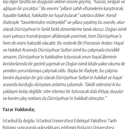
kişi diğer tarafta ise duyguları aklının önüne geçmiş, “hassas, kırılgan ve
ağlayan bir çocuktur.’’ Bu ese­rini “yılların sahih efsanelerini karıştırarak,
hayalde hakikat, ha­kikatte ise hayal bularak” satırlara döker. Kendi
ifadesiyle “tas­virlerinden müteşekkil” ve yıllara yayılmış bu eserde, okur
olarak Dürrüşehvar’ın farklı farklı dönemlerine tanık oluruz. Doğan isimli
eseri yalnızca transkripsiyon alfabesiyle çevir­mek, hem Dürrüşehvar’a
hem de esere haksızlık olacaktı. Bu ne­denle Bir Prensesin Anıları: Hayal
ve Hakikat Arasında Dürrüşehvar Sultan isimli bu çalışmada öncelikli
amacım, Dürrüşehvar’ın ha­kikatine tutunarak onun hayal âleminin
koridorlarında bir gezinti yapmak ve Doğan isimli kitabı yakın okuma ile
yeniden yorumla­maya çalışmak oldu. Başka bir ifadeyle, bu çalışma
benim dışarı­dan bir göz olarak Dürrüşehvar Sultan’ın hakikat ve hayal
arasında kurduğu dünyasını anlatma çabamdır. Takdir edersiniz ki bu
yak­laşım kolay değildir; ister istemez bir tutunacak dala ihtiyaç duyu­lur
ve benim çıkış noktam da Dürrüşehvar’ın hakikati olmuştur.”
Yazar Hakkında;
İstanbul’da doğdu. İstanbul Üniversitesi Edebiyat Fakültesi Tarih
Bölümü sonrasında yükseklisans eğitimini Boğaziçi Üniversitesi