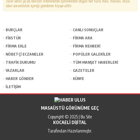
zarar verici ya da benzeri niteliklerde içeriklerden doğan her türlü mali, hukuki, cezai,
idari sorumluluk içeriği gönderen kişiye aittir.
BURÇLAR
CANLI SONUÇLAR
FİKSTÜR
FİRMA ARA
FİRMA EKLE
FİRMA REHBERİ
NÖBETÇİ ECZANELER
POPÜLER GALERİLER
TRAFİK DURUMU
TÜM MANŞET HABERLERİ
YAZARLAR
GAZETELER
HABER GÖNDER
KÜNYE
İLETİŞİM
MASAÜSTÜ GÖRÜNÜME GEÇ
Copyright © 2025 | Bu Site
KOCAELI DIJITAL
Tarafından Hazırlanmıştır.