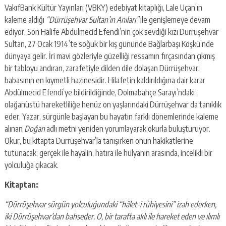
VakıfBank Kültür Yayınları (VBKY) edebiyat kitaplığı, Lale Uçan’ın
kaleme aldığı
“Dürrüşehvar Sultan’ın Anıları”
ile genişlemeye devam
ediyor. Son Halife Abdülmecid Efendi’nin çok sevdiği kızı Dürrüşehvar
Sultan, 27 Ocak 1914’te soğuk bir kış gününde Bağlarbaşı Köşkü’nde
dünyaya gelir. İri mavi gözleriyle güzelliği ressamın fırçasından çıkmış
bir tabloyu andıran, zarafetiyle dilden dile dolaşan Dürrüşehvar,
babasının en kıymetli hazinesidir. Hilafetin kaldırıldığına dair karar
Abdülmecid Efendi’ye bildirildiğinde, Dolmabahçe Sarayı’ndaki
olağanüstü hareketliliğe henüz on yaşlarındaki Dürrüşehvar da tanıklık
eder. Yazar, sürgünle başlayan bu hayatın farklı dönemlerinde kaleme
alınan
Doğan
adlı metni yeniden yorumlayarak okurla buluşturuyor.
Okur, bu kitapta Dürrüşehvar’la tanışırken onun hakikatlerine
tutunacak; gerçek ile hayalin, hatıra ile hülyanın arasında, incelikli bir
yolculuğa çıkacak.
Kitaptan:
“Dürrüşehvar sürgün yolculuğundaki “hâlet-i rûhiyesini” izah ederken,
iki Dürrüşehvar’dan bahseder. O, bir tarafta aklı ile hareket eden ve ılımlı