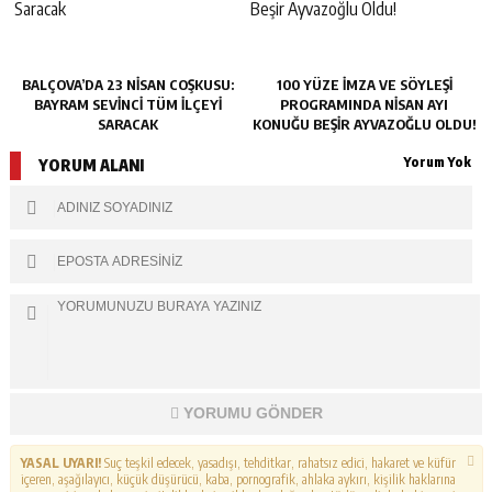
BALÇOVA’DA 23 NISAN COŞKUSU:
100 YÜZE İMZA VE SÖYLEŞI
BAYRAM SEVINCI TÜM İLÇEYI
PROGRAMINDA NISAN AYI
SARACAK
KONUĞU BEŞIR AYVAZOĞLU OLDU!
Yorum Yok
YORUM ALANI
YORUMU GÖNDER
YASAL UYARI!
Suç teşkil edecek, yasadışı, tehditkar, rahatsız edici, hakaret ve küfür
içeren, aşağılayıcı, küçük düşürücü, kaba, pornografik, ahlaka aykırı, kişilik haklarına