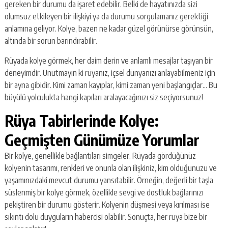
gereken bir durumu da işaret edebilir. Belki de hayatınızda sizi
olumsuz etkileyen bir ilişkiyi ya da durumu sorgulamanız gerektiği
anlamına geliyor. Kolye, bazen ne kadar güzel görünürse görünsün,
altında bir sorun barındırabilir.
Rüyada kolye görmek, her daim derin ve anlamlı mesajlar taşıyan bir
deneyimdir. Unutmayın ki rüyanız, içsel dünyanızı anlayabilmeniz için
bir ayna gibidir. Kimi zaman kayıplar, kimi zaman yeni başlangıçlar… Bu
büyülü yolculukta hangi kapıları aralayacağınızı siz seçiyorsunuz!
Rüya Tabirlerinde Kolye:
Geçmişten Günümüze Yorumlar
Bir kolye, genellikle bağlantıları simgeler. Rüyada gördüğünüz
kolyenin tasarımı, renkleri ve onunla olan ilişkiniz, kim olduğunuzu ve
yaşamınızdaki mevcut durumu yansıtabilir. Örneğin, değerli bir taşla
süslenmiş bir kolye görmek, özellikle sevgi ve dostluk bağlarınızı
pekiştiren bir durumu gösterir. Kolyenin düşmesi veya kırılması ise
sıkıntı dolu duyguların habercisi olabilir. Sonuçta, her rüya bize bir