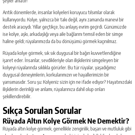
şeyler anlatır!
Antik dönemlerde, insanlar kolyeleri koruyucu tılsımlar olarak
kullanıyordu. Kolye, yalnızca bir takı değil, aynı zamanda manevi bir
destek aracıydı. Yıllar geçtikçe, bu anlayış evrim geçirdi. Günümüzde
ise kolye, aşkı, arkadaşlığı veya aile bağlarını temsil eden bir simge
haline geldi; rüyalarımızda da bu dönüşümü görmek kaçınılmaz.
Rüyada kolye görmek, sık sık duygusal bir bağın kuvvetlendiğine
işaret eder. İnsanlar, sevdikleriyle olan ilişkilerini simgeleyen bir
kolyeyi rüyalarında sıklıkla görürler. Bu tür rüyalar, yaşadığımız
duygusal deneyimlerin, korkularımızın ve hayallerimizin bir
yansımasıdır. Soru şu: Kolyeniz sizin için ne ifade ediyor? Hayatınızdaki
ilişkilerin derinliği ve anlamı, rüyalarınıza dahil olup onları
şekillendirebilir.
Sıkça Sorulan Sorular
Rüyada Altın Kolye Görmek Ne Demektir?
Rüyada altın kolye görmek, genellikle zenginlik, başarı ve mutluluk gibi