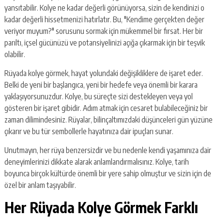
yansıtabilir. Kolye ne kadar değerli görünüyorsa, sizin de kendinizi o
kadar değerli hissetmenizi hatırlatır. Bu, "Kendime gerçekten değer
veriyor muyum?" sorusunu sormak için mükemmel bir fırsat. Her bir
parıltı, içsel gücünüzü ve potansiyelinizi açığa çıkarmak için bir teşvik
olabilir.
Rüyada kolye görmek, hayat yolundaki değişikliklere de işaret eder.
Belki de yeni bir başlangıca, yeni bir hedefe veya önemli bir karara
yaklaşıyorsunuzdur. Kolye, bu süreçte sizi destekleyen veya yol
gösteren bir işaret gibidir. Adım atmak için cesaret bulabileceğiniz bir
zaman dilimindesiniz. Rüyalar, bilinçaltımızdaki düşünceleri gün yüzüne
çıkarır ve bu tür sembollerle hayatınıza dair ipuçları sunar.
Unutmayın, her rüya benzersizdir ve bu nedenle kendi yaşamınıza dair
deneyimlerinizi dikkate alarak anlamlandırmalısınız. Kolye, tarih
boyunca birçok kültürde önemli bir yere sahip olmuştur ve sizin için de
özel bir anlam taşıyabilir.
Her Rüyada Kolye Görmek Farklı