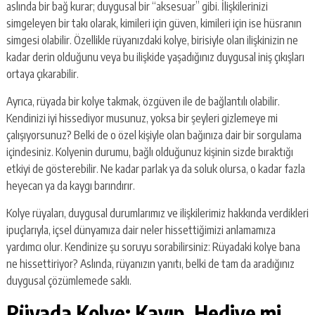
aslında bir bağ kurar; duygusal bir “aksesuar” gibi. İlişkilerinizi
simgeleyen bir takı olarak, kimileri için güven, kimileri için ise hüsranın
simgesi olabilir. Özellikle rüyanızdaki kolye, birisiyle olan ilişkinizin ne
kadar derin olduğunu veya bu ilişkide yaşadığınız duygusal iniş çıkışları
ortaya çıkarabilir.
Ayrıca, rüyada bir kolye takmak, özgüven ile de bağlantılı olabilir.
Kendinizi iyi hissediyor musunuz, yoksa bir şeyleri gizlemeye mi
çalışıyorsunuz? Belki de o özel kişiyle olan bağınıza dair bir sorgulama
içindesiniz. Kolyenin durumu, bağlı olduğunuz kişinin sizde bıraktığı
etkiyi de gösterebilir. Ne kadar parlak ya da soluk olursa, o kadar fazla
heyecan ya da kaygı barındırır.
Kolye rüyaları, duygusal durumlarımız ve ilişkilerimiz hakkında verdikleri
ipuçlarıyla, içsel dünyamıza dair neler hissettiğimizi anlamamıza
yardımcı olur. Kendinize şu soruyu sorabilirsiniz: Rüyadaki kolye bana
ne hissettiriyor? Aslında, rüyanızın yanıtı, belki de tam da aradığınız
duygusal çözümlemede saklı.
Rüyada Kolye: Kayıp, Hediye mi,