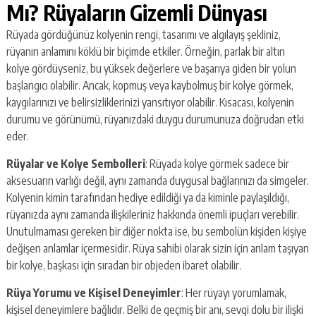
Mı? Rüyaların Gizemli Dünyası
Rüyada gördüğünüz kolyenin rengi, tasarımı ve algılayış şekliniz,
rüyanın anlamını köklü bir biçimde etkiler. Örneğin, parlak bir altın
kolye gördüyseniz, bu yüksek değerlere ve başarıya giden bir yolun
başlangıcı olabilir. Ancak, kopmuş veya kaybolmuş bir kolye görmek,
kaygılarınızı ve belirsizliklerinizi yansıtıyor olabilir. Kısacası, kolyenin
durumu ve görünümü, rüyanızdaki duygu durumunuza doğrudan etki
eder.
Rüyalar ve Kolye Sembolleri
: Rüyada kolye görmek sadece bir
aksesuarın varlığı değil, aynı zamanda duygusal bağlarınızı da simgeler.
Kolyenin kimin tarafından hediye edildiği ya da kiminle paylaşıldığı,
rüyanızda aynı zamanda ilişkileriniz hakkında önemli ipuçları verebilir.
Unutulmaması gereken bir diğer nokta ise, bu sembolün kişiden kişiye
değişen anlamlar içermesidir. Rüya sahibi olarak sizin için anlam taşıyan
bir kolye, başkası için sıradan bir objeden ibaret olabilir.
Rüya Yorumu ve Kişisel Deneyimler
: Her rüyayı yorumlamak,
kişisel deneyimlere bağlıdır. Belki de geçmiş bir anı, sevgi dolu bir ilişki