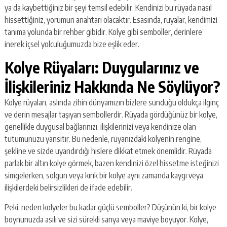
ya da kaybettiğiniz bir şeyi temsil edebilir. Kendinizi bu rüyada nasıl
hissettiğiniz, yorumun anahtarı olacaktır. Esasında, rüyalar, kendimizi
tanıma yolunda bir rehber gibidir. Kolye gibi semboller, derinlere
inerek içsel yolculuğumuzda bize eşlik eder.
Kolye Rüyaları: Duygularınız ve
İlişkileriniz Hakkında Ne Söylüyor?
Kolye rüyaları, aslında zihin dünyamızın bizlere sunduğu oldukça ilginç
ve derin mesajlar taşıyan sembollerdir. Rüyada gördüğünüz bir kolye,
genellikle duygusal bağlarınızı, ilişkilerinizi veya kendinize olan
tutumunuzu yansıtır. Bu nedenle, rüyanızdaki kolyenin rengine,
şekline ve sizde uyandırdığı hislere dikkat etmek önemlidir. Rüyada
parlak bir altın kolye görmek, bazen kendinizi özel hissetme isteğinizi
simgelerken, solgun veya kırık bir kolye aynı zamanda kaygı veya
ilişkilerdeki belirsizlikleri de ifade edebilir.
Peki, neden kolyeler bu kadar güçlü semboller? Düşünün ki, bir kolye
boynunuzda asılı ve sizi sürekli sarıya veya maviye boyuyor. Kolye,