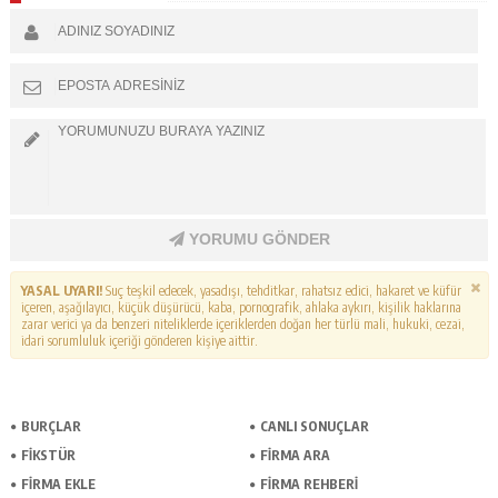
YORUMU GÖNDER
YASAL UYARI!
Suç teşkil edecek, yasadışı, tehditkar, rahatsız edici, hakaret ve küfür
içeren, aşağılayıcı, küçük düşürücü, kaba, pornografik, ahlaka aykırı, kişilik haklarına
zarar verici ya da benzeri niteliklerde içeriklerden doğan her türlü mali, hukuki, cezai,
idari sorumluluk içeriği gönderen kişiye aittir.
BURÇLAR
CANLI SONUÇLAR
FİKSTÜR
FİRMA ARA
FİRMA EKLE
FİRMA REHBERİ