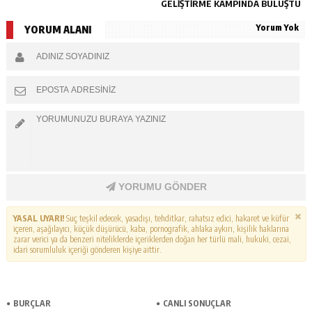
GELIŞTIRME KAMPINDA BULUŞTU
Yorum Yok
YORUM ALANI
YORUMU GÖNDER
YASAL UYARI!
Suç teşkil edecek, yasadışı, tehditkar, rahatsız edici, hakaret ve küfür
içeren, aşağılayıcı, küçük düşürücü, kaba, pornografik, ahlaka aykırı, kişilik haklarına
zarar verici ya da benzeri niteliklerde içeriklerden doğan her türlü mali, hukuki, cezai,
idari sorumluluk içeriği gönderen kişiye aittir.
BURÇLAR
CANLI SONUÇLAR