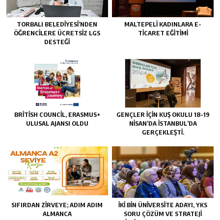
TORBALI BELEDIYESI’NDEN
MALTEPELI KADINLARA E-
ÖĞRENCILERE ÜCRETSIZ LGS
TICARET EĞITIMI
DESTEĞI
BRITISH COUNCIL, ERASMUS+
GENÇLER IÇIN KUŞ OKULU 18-19
ULUSAL AJANSI OLDU
NISAN’DA İSTANBUL’DA
GERÇEKLEŞTI.
SIFIRDAN ZIRVEYE; ADIM ADIM
İKI BIN ÜNIVERSITE ADAYI, YKS
ALMANCA
SORU ÇÖZÜM VE STRATEJI