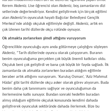
Kursun müdavimlerinden biri de dizilerde figüranlık yapan Umut
Kerem Akdeniz. Lise öğrencisi olan Akdeniz, boş zamanlarını dizi
setlerinde değerlendiriyor. Kendini geliştirmek için birçok eğitimi
alan Akdeniz’in oyunculuk hayatı Bağcılar Belediyesi Gençlik
Merkezi’nde aldığı okçuluk eğitimiyle değişti. Akdeniz, artık en
çok izlenen tarihi dizilerde okçu rolünde oynuyor.
Ok atmakta zorlanırken şimdi attığımı vuruyorum
Öğrencilikle oyunculuğu aynı anda götürmeye çalıştığını söyleyen
Akdeniz, “Tarih dizilerinde oyuncu olarak çalışıyorum. Buranın
benim oyunculuğuma gerçekten çok büyük önemli katkıları oldu.
Okçuluk beni çok geliştirdi ve bana çok büyük bir fayda sağladı. İlk
zamanlarda ok atmakta zorlanırken buradan aldığım eğitimle
beraber artık attığımı vuruyorum. ‘Kuruluş Osman’, ‘Aziz Mahmut
Hüdai’ gibi tarihi dizilerde okçu asker olarak görev alıyorum. Buda
benim daha çok tanınmamı sağlıyor ve oyunculuğumun da
ilerlemesine katkı sunuyor. Bundan sonraki hedefim buradan
almış olduğum eğitimle okçuluk konusunda kendimi dahada
geliştirerek oyunculuk sektöründe dahada ilerlemek. Bize bu