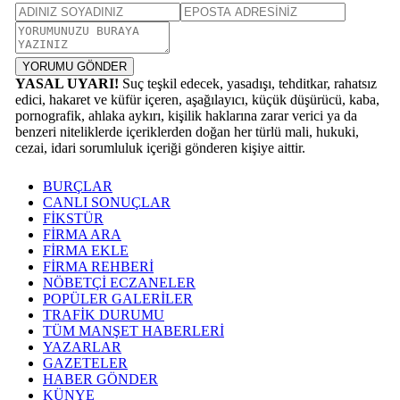
YORUMU GÖNDER
YASAL UYARI!
Suç teşkil edecek, yasadışı, tehditkar, rahatsız
edici, hakaret ve küfür içeren, aşağılayıcı, küçük düşürücü, kaba,
pornografik, ahlaka aykırı, kişilik haklarına zarar verici ya da
benzeri niteliklerde içeriklerden doğan her türlü mali, hukuki,
cezai, idari sorumluluk içeriği gönderen kişiye aittir.
BURÇLAR
CANLI SONUÇLAR
FİKSTÜR
FİRMA ARA
FİRMA EKLE
FİRMA REHBERİ
NÖBETÇİ ECZANELER
POPÜLER GALERİLER
TRAFİK DURUMU
TÜM MANŞET HABERLERİ
YAZARLAR
GAZETELER
HABER GÖNDER
KÜNYE