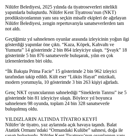
Nilüfer Belediyesi, 2025 yılında da tiyatroseverleri nitelikli
yapımlarla buluşturdu. Nilüfer Kent Tiyatrosu’nun (NKT)
prodüksiyonlarının yanı sıra seçkin misafir ekipleri de ağırlayan
Nilüfer Belediyesi, zengin repertuvarıyla sanatseverlerden tam
not aldı.
Geçtiğimiz yıl sahnelenen oyunlar arasında izleyicinin yoğun ilgi
gösterdiği yapımlar öne çıktı. “Kaza, Köpek, Kahvaltı ve
Yumurta” 14 gösterimde 2 bin 864 izleyiciye ulaştı. “Şvayk” 18
gösterimle 5 bin 876 sanatseverle buluşarak, yılın en çok
izlenenlerinden biri oldu.
“İlk Bakışta Prima Facie” 15 gösterimde 2 bin 962 izleyici
tarafından takip edildi. Kült eser “Lüküs Hayat” müzikali,
modern yorumuyla, 10 gösterimde 3 bin 263 kişiyi ağırladı.
Genç NKT oyuncularının sahnelediği “Sineklerin Tanrısı” ise 5
gösterimde bin 81 izleyiciye ulaştı. Böylece yıl boyunca
sahnelenen 98 oyunda, toplam 24 bin 328 sanatseverle
buluşulmuş oldu.
YILDIZLARIN ALTINDA TİYATRO KEYFİ
Nilüfer’de tiyatro, yaz aylarında açık havaya taşındı. Balat
Atatürk Ormanı’ndaki “Ormandaki Kulübe” sahnesi, doğa ile
sanatı buluşturdu. Nilüfer Kent Tiyatrosu’nun oyunlarının yanı