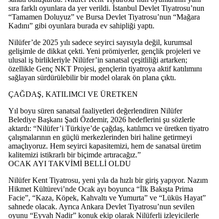
sıra farklı oyunlara da yer verildi. İstanbul Devlet Tiyatrosu’nun
“Tamamen Doluyuz” ve Bursa Devlet Tiyatrosu’nun “Mağara
Kadını” gibi oyunlara burada ev sahipliği yaptı.
Nilüfer’de 2025 yılı sadece seyirci sayısıyla değil, kurumsal
gelişimle de dikkat çekti. Yeni prömiyerler, gençlik projeleri ve
ulusal iş birlikleriyle Nilüfer’in sanatsal çeşitliliği artarken;
özellikle Genç NKT Projesi, gençlerin tiyatroya aktif katılımını
sağlayan sürdürülebilir bir model olarak ön plana çıktı.
ÇAĞDAŞ, KATILIMCI VE ÜRETKEN
Yıl boyu süren sanatsal faaliyetleri değerlendiren Nilüfer
Belediye Başkanı Şadi Özdemir, 2026 hedeflerini şu sözlerle
aktardı: “Nilüfer’i Türkiye’de çağdaş, katılımcı ve üretken tiyatro
çalışmalarının en güçlü merkezlerinden biri haline getirmeyi
amaçlıyoruz. Hem seyirci kapasitemizi, hem de sanatsal üretim
kalitemizi istikrarlı bir biçimde artıracağız.”
OCAK AYI TAKVİMİ BELLİ OLDU
Nilüfer Kent Tiyatrosu, yeni yıla da hızlı bir giriş yapıyor. Nazım
Hikmet Kültürevi’nde Ocak ayı boyunca “İlk Bakışta Prima
Facie”, “Kaza, Köpek, Kahvaltı ve Yumurta” ve “Lüküs Hayat”
sahnede olacak. Ayrıca Ankara Devlet Tiyatrosu’nun sevilen
oyunu “Eyvah Nadir” konuk ekip olarak Nilüferli izleyicilerle