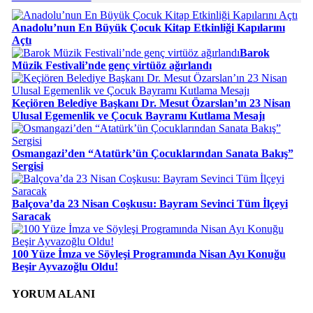
Anadolu’nun En Büyük Çocuk Kitap Etkinliği Kapılarını
Açtı
Barok
Müzik Festivali’nde genç virtüöz ağırlandı
Keçiören Belediye Başkanı Dr. Mesut Özarslan’ın 23 Nisan
Ulusal Egemenlik ve Çocuk Bayramı Kutlama Mesajı
Osmangazi’den “Atatürk’ün Çocuklarından Sanata Bakış”
Sergisi
Balçova’da 23 Nisan Coşkusu: Bayram Sevinci Tüm İlçeyi
Saracak
100 Yüze İmza ve Söyleşi Programında Nisan Ayı Konuğu
Beşir Ayvazoğlu Oldu!
YORUM ALANI