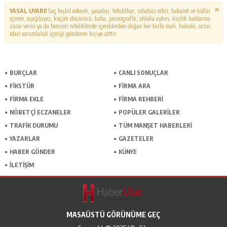
YASAL UYARI!
Suç teşkil edecek, yasadışı, tehditkar, rahatsız edici, hakaret ve küfür
içeren, aşağılayıcı, küçük düşürücü, kaba, pornografik, ahlaka aykırı, kişilik haklarına
zarar verici ya da benzeri niteliklerde içeriklerden doğan her türlü mali, hukuki, cezai,
idari sorumluluk içeriği gönderen kişiye aittir.
BURÇLAR
CANLI SONUÇLAR
FİKSTÜR
FİRMA ARA
FİRMA EKLE
FİRMA REHBERİ
NÖBETÇİ ECZANELER
POPÜLER GALERİLER
TRAFİK DURUMU
TÜM MANŞET HABERLERİ
YAZARLAR
GAZETELER
HABER GÖNDER
KÜNYE
İLETİŞİM
MASAÜSTÜ GÖRÜNÜME GEÇ