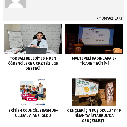
TÜM YAZILARI
TORBALI BELEDIYESI’NDEN
MALTEPELI KADINLARA E-
ÖĞRENCILERE ÜCRETSIZ LGS
TICARET EĞITIMI
DESTEĞI
BRITISH COUNCIL, ERASMUS+
GENÇLER IÇIN KUŞ OKULU 18-19
ULUSAL AJANSI OLDU
NISAN’DA İSTANBUL’DA
GERÇEKLEŞTI.