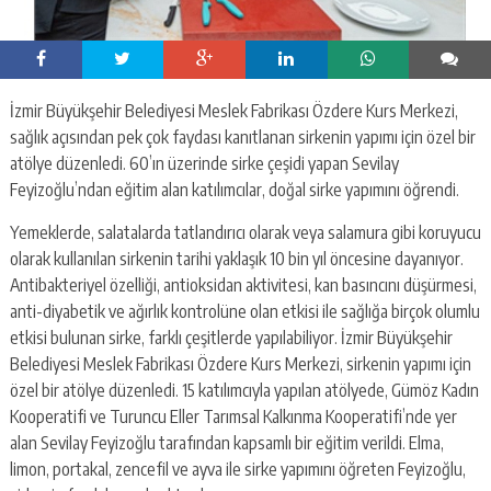
İzmir Büyükşehir Belediyesi Meslek Fabrikası Özdere Kurs Merkezi,
sağlık açısından pek çok faydası kanıtlanan sirkenin yapımı için özel bir
atölye düzenledi. 60’ın üzerinde sirke çeşidi yapan Sevilay
Feyizoğlu’ndan eğitim alan katılımcılar, doğal sirke yapımını öğrendi.
Yemeklerde, salatalarda tatlandırıcı olarak veya salamura gibi koruyucu
olarak kullanılan sirkenin tarihi yaklaşık 10 bin yıl öncesine dayanıyor.
Antibakteriyel özelliği, antioksidan aktivitesi, kan basıncını düşürmesi,
anti-diyabetik ve ağırlık kontrolüne olan etkisi ile sağlığa birçok olumlu
etkisi bulunan sirke, farklı çeşitlerde yapılabiliyor. İzmir Büyükşehir
Belediyesi Meslek Fabrikası Özdere Kurs Merkezi, sirkenin yapımı için
özel bir atölye düzenledi. 15 katılımcıyla yapılan atölyede, Gümöz Kadın
Kooperatifi ve Turuncu Eller Tarımsal Kalkınma Kooperatifi’nde yer
alan Sevilay Feyizoğlu tarafından kapsamlı bir eğitim verildi. Elma,
limon, portakal, zencefil ve ayva ile sirke yapımını öğreten Feyizoğlu,