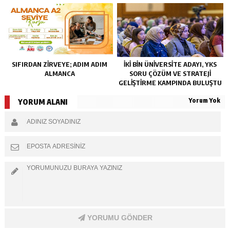
SIFIRDAN ZIRVEYE; ADIM ADIM
İKI BIN ÜNIVERSITE ADAYI, YKS
ALMANCA
SORU ÇÖZÜM VE STRATEJI
GELIŞTIRME KAMPINDA BULUŞTU
Yorum Yok
YORUM ALANI
YORUMU GÖNDER