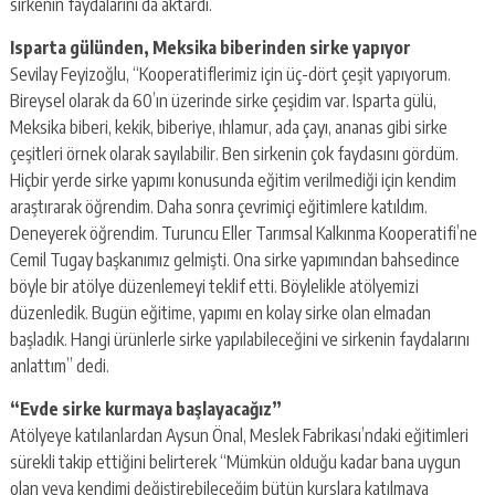
sirkenin faydalarını da aktardı.
Isparta gülünden, Meksika biberinden sirke yapıyor
Sevilay Feyizoğlu, “Kooperatiflerimiz için üç-dört çeşit yapıyorum.
Bireysel olarak da 60’ın üzerinde sirke çeşidim var. Isparta gülü,
Meksika biberi, kekik, biberiye, ıhlamur, ada çayı, ananas gibi sirke
çeşitleri örnek olarak sayılabilir. Ben sirkenin çok faydasını gördüm.
Hiçbir yerde sirke yapımı konusunda eğitim verilmediği için kendim
araştırarak öğrendim. Daha sonra çevrimiçi eğitimlere katıldım.
Deneyerek öğrendim. Turuncu Eller Tarımsal Kalkınma Kooperatifi’ne
Cemil Tugay başkanımız gelmişti. Ona sirke yapımından bahsedince
böyle bir atölye düzenlemeyi teklif etti. Böylelikle atölyemizi
düzenledik. Bugün eğitime, yapımı en kolay sirke olan elmadan
başladık. Hangi ürünlerle sirke yapılabileceğini ve sirkenin faydalarını
anlattım” dedi.
“Evde sirke kurmaya başlayacağız”
Atölyeye katılanlardan Aysun Önal, Meslek Fabrikası’ndaki eğitimleri
sürekli takip ettiğini belirterek “Mümkün olduğu kadar bana uygun
olan veya kendimi değiştirebileceğim bütün kurslara katılmaya