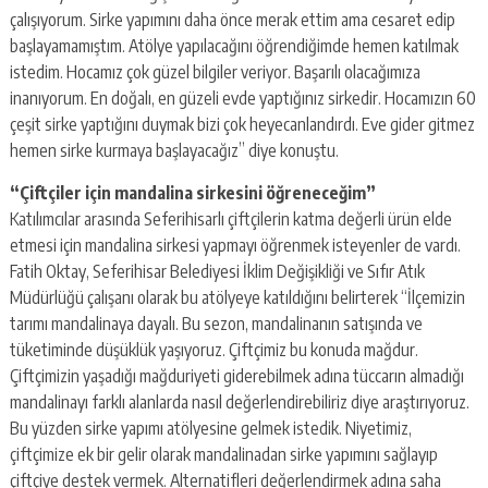
çalışıyorum. Sirke yapımını daha önce merak ettim ama cesaret edip
başlayamamıştım. Atölye yapılacağını öğrendiğimde hemen katılmak
istedim. Hocamız çok güzel bilgiler veriyor. Başarılı olacağımıza
inanıyorum. En doğalı, en güzeli evde yaptığınız sirkedir. Hocamızın 60
çeşit sirke yaptığını duymak bizi çok heyecanlandırdı. Eve gider gitmez
hemen sirke kurmaya başlayacağız” diye konuştu.
“Çiftçiler için mandalina sirkesini öğreneceğim”
Katılımcılar arasında Seferihisarlı çiftçilerin katma değerli ürün elde
etmesi için mandalina sirkesi yapmayı öğrenmek isteyenler de vardı.
Fatih Oktay, Seferihisar Belediyesi İklim Değişikliği ve Sıfır Atık
Müdürlüğü çalışanı olarak bu atölyeye katıldığını belirterek “İlçemizin
tarımı mandalinaya dayalı. Bu sezon, mandalinanın satışında ve
tüketiminde düşüklük yaşıyoruz. Çiftçimiz bu konuda mağdur.
Çiftçimizin yaşadığı mağduriyeti giderebilmek adına tüccarın almadığı
mandalinayı farklı alanlarda nasıl değerlendirebiliriz diye araştırıyoruz.
Bu yüzden sirke yapımı atölyesine gelmek istedik. Niyetimiz,
çiftçimize ek bir gelir olarak mandalinadan sirke yapımını sağlayıp
çiftçiye destek vermek. Alternatifleri değerlendirmek adına saha