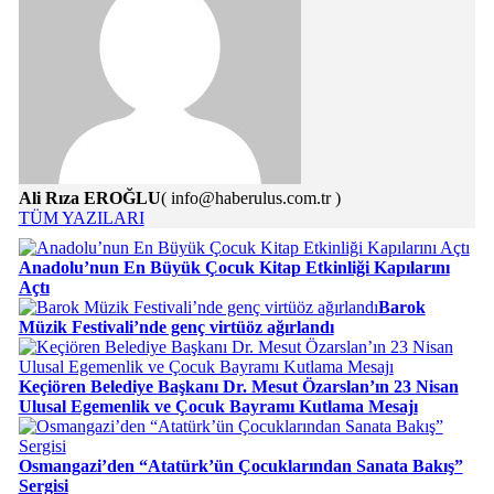
Ali Rıza EROĞLU
( info@haberulus.com.tr )
TÜM YAZILARI
Anadolu’nun En Büyük Çocuk Kitap Etkinliği Kapılarını
Açtı
Barok
Müzik Festivali’nde genç virtüöz ağırlandı
Keçiören Belediye Başkanı Dr. Mesut Özarslan’ın 23 Nisan
Ulusal Egemenlik ve Çocuk Bayramı Kutlama Mesajı
Osmangazi’den “Atatürk’ün Çocuklarından Sanata Bakış”
Sergisi