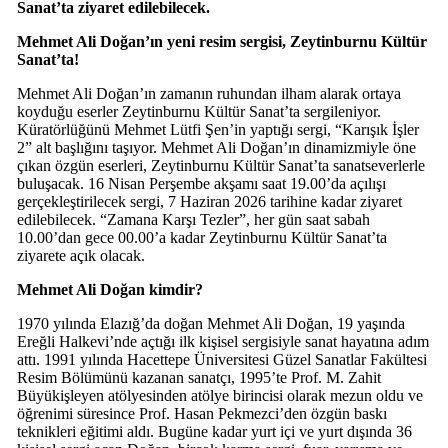
Sanat’ta ziyaret edilebilecek.
Mehmet Ali Doğan’ın yeni resim sergisi, Zeytinburnu Kültür
Sanat’ta!
Mehmet Ali Doğan’ın zamanın ruhundan ilham alarak ortaya
koyduğu eserler Zeytinburnu Kültür Sanat’ta sergileniyor.
Küratörlüğünü Mehmet Lütfi Şen’in yaptığı sergi, “Karışık İşler
2” alt başlığını taşıyor. Mehmet Ali Doğan’ın dinamizmiyle öne
çıkan özgün eserleri, Zeytinburnu Kültür Sanat’ta sanatseverlerle
buluşacak. 16 Nisan Perşembe akşamı saat 19.00’da açılışı
gerçekleştirilecek sergi, 7 Haziran 2026 tarihine kadar ziyaret
edilebilecek. “Zamana Karşı Tezler”, her gün saat sabah
10.00’dan gece 00.00’a kadar Zeytinburnu Kültür Sanat’ta
ziyarete açık olacak.
Mehmet Ali Doğan kimdir?
1970 yılında Elazığ’da doğan Mehmet Ali Doğan, 19 yaşında
Ereğli Halkevi’nde açtığı ilk kişisel sergisiyle sanat hayatına adım
attı. 1991 yılında Hacettepe Üniversitesi Güzel Sanatlar Fakültesi
Resim Bölümünü kazanan sanatçı, 1995’te Prof. M. Zahit
Büyükişleyen atölyesinden atölye birincisi olarak mezun oldu ve
öğrenimi süresince Prof. Hasan Pekmezci’den özgün baskı
teknikleri eğitimi aldı. Bugüne kadar yurt içi ve yurt dışında 36