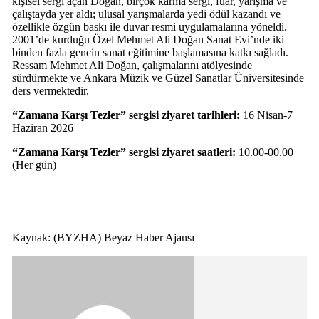
kişisel sergi açan Doğan, birçok karma sergi, fuar, yarışma ve
çalıştayda yer aldı; ulusal yarışmalarda yedi ödül kazandı ve
özellikle özgün baskı ile duvar resmi uygulamalarına yöneldi.
2001’de kurduğu Özel Mehmet Ali Doğan Sanat Evi’nde iki
binden fazla gencin sanat eğitimine başlamasına katkı sağladı.
Ressam Mehmet Ali Doğan, çalışmalarını atölyesinde
sürdürmekte ve Ankara Müzik ve Güzel Sanatlar Üniversitesinde
ders vermektedir.
“Zamana Karşı Tezler” sergisi ziyaret tarihleri:
16 Nisan-7
Haziran 2026
“Zamana Karşı Tezler” sergisi ziyaret saatleri:
10.00-00.00
(Her gün)
Kaynak: (BYZHA) Beyaz Haber Ajansı