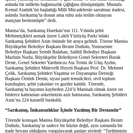
aslında bir milletin bağımsızlık çığlığına dönüşmüştür. Mustafa
Kemal Atatürk’ün başlattığı Milli Mücadelenin sarsılmaz iradesi,
aslında Sarıkamış’ta donan ama ruhu asla teslim olmayan
inançtan beslenmiştir” dedi.
Manisa’da, Sarıkamış Harekatı’nın 111. Yılında şehit
Mehmetçikleri anmak üzere Laleli Yürüyüş Parkı’ndaki
Sarıkamış Şehitleri Anıtı önünde bir araya gelindi. Törene Manisa
Büyükşehir Belediye Başkanı Besim Dutlulu, Yunusemre
Belediye Başkanı Semih Balaban, Salihli Belediye Başkanı
Mazlum Nurlu, Büyükşehir Belediyesi Genel Sekreteri Burak
Deste, Genel Sekreter Yardımcısı Ata Temiz ile Ulaş Aydın,
Sarıkamış Şehitleri Mütevelli Heyeti Başkanı Prof. Dr. Mehmet
Çelik, Sarıkamış Şehitleri Yaşatma ve Dayanışma Derneği
Başkanı Öztürk Demir, siyasi parti temsilcileri, sivil toplum
kuruluşları, şehit yakınları ve gaziler katıldı. Törende,
Sarıkamış’ta hayatını kaybeden 224’ü Manisalı olmak üzere on
binlerce kahraman askerimizin aziz hatırasına, Sarıkamış Şehitleri
Anıtı’na 224 karanfil bırakıldı.
“Sarıkamış, İmkansızlıklar İçinde Yazılmış Bir Destandır”
Törende konuşan Manisa Büyükşehir Belediye Başkanı Besim
Dutlulu, Sarıkamış’ın sadece bir hüzün değil, aynı zamanda bir
irade beyanı olduğunu vurgulayarak şunları söyledi: “Tarihimizin