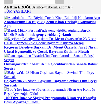
Ali Rıza EROĞLU
( info@haberulus.com.tr )
TÜM YAZILARI
Anadolu’nun En Büyük Çocuk Kitap Etkinliği Kapılarını
Açtı
Barok
Müzik Festivali’nde genç virtüöz ağırlandı
Keçiören Belediye Başkanı Dr. Mesut Özarslan’ın 23 Nisan
Ulusal Egemenlik ve Çocuk Bayramı Kutlama Mesajı
Osmangazi’den “Atatürk’ün Çocuklarından Sanata Bakış”
Sergisi
Balçova’da 23 Nisan Coşkusu: Bayram Sevinci Tüm İlçeyi
Saracak
100 Yüze İmza ve Söyleşi Programında Nisan Ayı Konuğu
Beşir Ayvazoğlu Oldu!