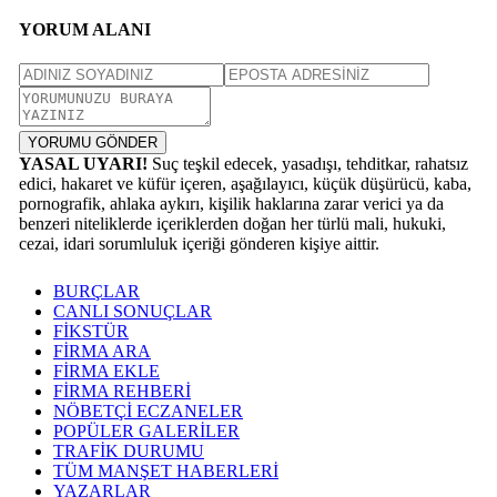
YORUM ALANI
YORUMU GÖNDER
YASAL UYARI!
Suç teşkil edecek, yasadışı, tehditkar, rahatsız
edici, hakaret ve küfür içeren, aşağılayıcı, küçük düşürücü, kaba,
pornografik, ahlaka aykırı, kişilik haklarına zarar verici ya da
benzeri niteliklerde içeriklerden doğan her türlü mali, hukuki,
cezai, idari sorumluluk içeriği gönderen kişiye aittir.
BURÇLAR
CANLI SONUÇLAR
FİKSTÜR
FİRMA ARA
FİRMA EKLE
FİRMA REHBERİ
NÖBETÇİ ECZANELER
POPÜLER GALERİLER
TRAFİK DURUMU
TÜM MANŞET HABERLERİ
YAZARLAR