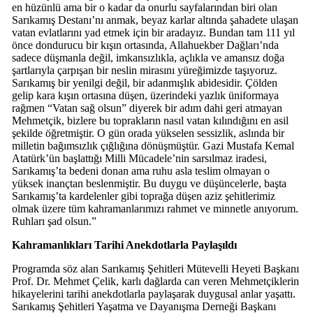
en hüzünlü ama bir o kadar da onurlu sayfalarından biri olan
Sarıkamış Destanı’nı anmak, beyaz karlar altında şahadete ulaşan
vatan evlatlarını yad etmek için bir aradayız. Bundan tam 111 yıl
önce dondurucu bir kışın ortasında, Allahuekber Dağları’nda
sadece düşmanla değil, imkansızlıkla, açlıkla ve amansız doğa
şartlarıyla çarpışan bir neslin mirasını yüreğimizde taşıyoruz.
Sarıkamış bir yenilgi değil, bir adanmışlık abidesidir. Çölden
gelip kara kışın ortasına düşen, üzerindeki yazlık üniformaya
rağmen “Vatan sağ olsun” diyerek bir adım dahi geri atmayan
Mehmetçik, bizlere bu toprakların nasıl vatan kılındığını en asil
şekilde öğretmiştir. O gün orada yükselen sessizlik, aslında bir
milletin bağımsızlık çığlığına dönüşmüştür. Gazi Mustafa Kemal
Atatürk’ün başlattığı Milli Mücadele’nin sarsılmaz iradesi,
Sarıkamış’ta bedeni donan ama ruhu asla teslim olmayan o
yüksek inançtan beslenmiştir. Bu duygu ve düşüncelerle, başta
Sarıkamış’ta kardelenler gibi toprağa düşen aziz şehitlerimiz
olmak üzere tüm kahramanlarımızı rahmet ve minnetle anıyorum.
Ruhları şad olsun.”
Kahramanlıkları Tarihi Anekdotlarla Paylaşıldı
Programda söz alan Sarıkamış Şehitleri Mütevelli Heyeti Başkanı
Prof. Dr. Mehmet Çelik, karlı dağlarda can veren Mehmetçiklerin
hikayelerini tarihi anekdotlarla paylaşarak duygusal anlar yaşattı.
Sarıkamış Şehitleri Yaşatma ve Dayanışma Derneği Başkanı