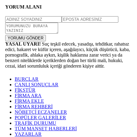
YORUM ALANI
YORUMU GÖNDER
YASAL UYARI!
Suç teşkil edecek, yasadışı, tehditkar, rahatsız
edici, hakaret ve küfür içeren, aşağılayıcı, küçük düşürücü, kaba,
pornografik, ahlaka aykırı, kişilik haklarına zarar verici ya da
benzeri niteliklerde içeriklerden doğan her türlü mali, hukuki,
cezai, idari sorumluluk içeriği gönderen kişiye aittir.
BURÇLAR
CANLI SONUÇLAR
FİKSTÜR
FİRMA ARA
FİRMA EKLE
FİRMA REHBERİ
NÖBETÇİ ECZANELER
POPÜLER GALERİLER
TRAFİK DURUMU
TÜM MANŞET HABERLERİ
YAZARLAR