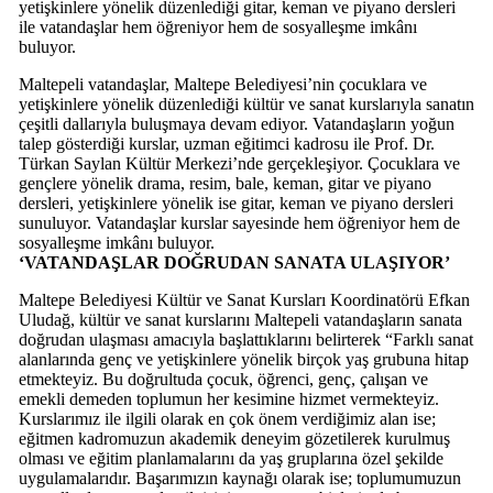
yetişkinlere yönelik düzenlediği gitar, keman ve piyano dersleri
ile vatandaşlar hem öğreniyor hem de sosyalleşme imkânı
buluyor.
Maltepeli vatandaşlar, Maltepe Belediyesi’nin çocuklara ve
yetişkinlere yönelik düzenlediği kültür ve sanat kurslarıyla sanatın
çeşitli dallarıyla buluşmaya devam ediyor. Vatandaşların yoğun
talep gösterdiği kurslar, uzman eğitimci kadrosu ile Prof. Dr.
Türkan Saylan Kültür Merkezi’nde gerçekleşiyor. Çocuklara ve
gençlere yönelik drama, resim, bale, keman, gitar ve piyano
dersleri, yetişkinlere yönelik ise gitar, keman ve piyano dersleri
sunuluyor. Vatandaşlar kurslar sayesinde hem öğreniyor hem de
sosyalleşme imkânı buluyor.
‘VATANDAŞLAR DOĞRUDAN SANATA ULAŞIYOR’
Maltepe Belediyesi Kültür ve Sanat Kursları Koordinatörü Efkan
Uludağ, kültür ve sanat kurslarını Maltepeli vatandaşların sanata
doğrudan ulaşması amacıyla başlattıklarını belirterek “Farklı sanat
alanlarında genç ve yetişkinlere yönelik birçok yaş grubuna hitap
etmekteyiz. Bu doğrultuda çocuk, öğrenci, genç, çalışan ve
emekli demeden toplumun her kesimine hizmet vermekteyiz.
Kurslarımız ile ilgili olarak en çok önem verdiğimiz alan ise;
eğitmen kadromuzun akademik deneyim gözetilerek kurulmuş
olması ve eğitim planlamalarını da yaş gruplarına özel şekilde
uygulamalarıdır. Başarımızın kaynağı olarak ise; toplumumuzun