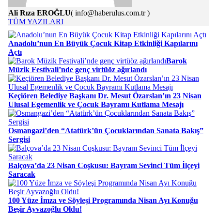
Ali Rıza EROĞLU
( info@haberulus.com.tr )
TÜM YAZILARI
Anadolu’nun En Büyük Çocuk Kitap Etkinliği Kapılarını
Açtı
Barok
Müzik Festivali’nde genç virtüöz ağırlandı
Keçiören Belediye Başkanı Dr. Mesut Özarslan’ın 23 Nisan
Ulusal Egemenlik ve Çocuk Bayramı Kutlama Mesajı
Osmangazi’den “Atatürk’ün Çocuklarından Sanata Bakış”
Sergisi
Balçova’da 23 Nisan Coşkusu: Bayram Sevinci Tüm İlçeyi
Saracak
100 Yüze İmza ve Söyleşi Programında Nisan Ayı Konuğu
Beşir Ayvazoğlu Oldu!