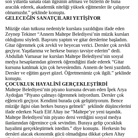
son yıllarda sanata olan ilgisinin artması ve bizlerin de buna
aracılık ederek, akademik niteliği yüksek eğitmenler ile çalışıyor
olmamızdır.” şeklinde konuştu.
GELECEĞİN SANATÇILARI YETİŞİYOR
Müziğe olan tutkusu nedeniyle kurslara yazıldığını ifade eden
Zeynep Tekiner “Annem Maltepe Belediyesi’nin müzik kursları
olduğunu söyledi. Başvuru yaptım ve gitar derslerine başladım.
Gitar öğrenmek çok zevkli ve heyecan verici. Dersler çok zevkli
geçiyor. Yaşıtlarıma ve herkese burayı tavsiye ederim” dedi.
Abdullah Varnasar ise kursları Maltepe Belediyesi’nin sosyal
medya hesaplarından görerek öğrendiğini ifade ederek “Gitar
kursuna katılmak için çok heveslendim. Annem de beni yazdırdı.
Dersler ve eğitim gayet güzel. Öğretmenimiz çok ilgili.” şeklinde
konuştu.
ÇOCUKLUK HAYALİNİ GERÇEKLEŞTİRDİ
Maltepe Belediyesi’nin piyano kursuna devam eden İpek Arya
Aydoğan “Piyano çalmayı öğrenmek istiyordum. Dersler çok
eğlenceli geçiyor. Kendimi burada çok geliştiriyorum. Bence
müziğe ilgisi olan herkes buraya gelmeli” şeklinde düşüncelerini
ifade ederken Nazlı Elif Altay ise “Maltepe’ye yeni taşındık.
Maltepe Belediyesi’nin piyano dersi verdiğini sosyal medya
ilanlarından öğrenince çok sevindim. Buraya gelip çocukluk
hayalimi gerçekleştirmek istedim.” diye konuştu. Herkesin bu
dersleri alacak ekonomik gücü olmadığına dikkat çeken Altay