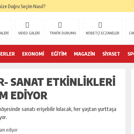
nize Doğru Seçim Nasıl?
oğru Denge Nasıl Kurulur?
ik Başarıyı Nasıl Etkiler?
ALERİ
VIDEO GALERİ
TRAFİK DURUMU
NÖBETÇİ ECZANELER
CA
tamamlandı
emi belgelerini yeniledi
BERLER
EKONOMİ
EĞİTİM
MAGAZİN
SİYASET
SP
l Forklift Seçenekleri Dikkat Çekiyor
- SANAT ETKINLIKLERI
mleri
on Trendleri
AM EDIYOR
öşesinde sanatı erişebilir kılacak, her yaştan yurttaşa
yor.