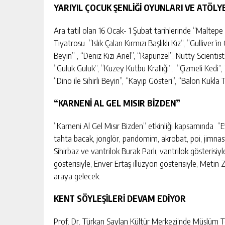
YARIYIL ÇOCUK ŞENLİĞİ OYUNLARI VE ATÖLY
Ara tatil olan 16 Ocak- 1 Şubat tarihlerinde “Maltepe 
Tiyatrosu “Islık Çalan Kırmızı Başlıklı Kız”, “Gulliver’in 
Beyin” , “Deniz Kızı Ariel”, “Rapunzel”, Nutty Scientis
“Guluk Guluk”, “Kuzey Kutbu Krallığı”, “Çizmeli Kedi”,
“Dino ile Sihirli Beyin”, “Kayıp Gösteri”, “Balon Kukl
“KARNENİ AL GEL MISIR BİZDEN”
“Karneni Al Gel Mısır Bizden” etkinliği kapsamında “Ev
tahta bacak, jonglör, pandomim, akrobat, poi, jimna
Sihirbaz ve vantrilok Burak Parlı, vantrilok gösteris
gösterisiyle, Enver Ertaş illüzyon gösterisiyle, Metin 
RÜYADA ÇANTA GÖRMEK NEYE
araya gelecek.
IŞARETTIR?
KENT SÖYLEŞİLERİ DEVAM EDİYOR
GÜNLÜK HABER AKIŞI
Prof. Dr. Türkan Saylan Kültür Merkezi’nde Müslüm Tek