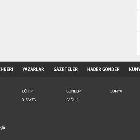
EHBERİ
YAZARLAR
GAZETELER
HABER GÖNDER
KÜN
EĞİTİM
GÜNDEM
DÜNYA
3. SAYFA
SAĞLIK
tır.