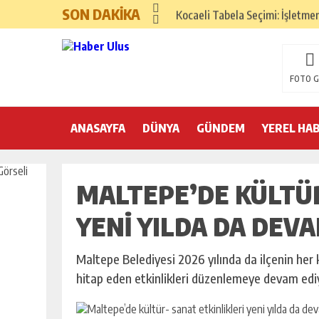
SON DAKİKA
Kocaeli Tabela Seçimi: İşletme
Google Ads ve SEO Arasında D
Hızlı Okuma Alışkanlığı Akadem
FOTO G
Kemer’de yılbaşı hazırlıkları 
ANASAYFA
DÜNYA
Nilüfer Belediyesi yönetim sist
GÜNDEM
YEREL HA
25 Aralık’ta A101’de Endüstriye
MALTEPE’DE KÜLTÜR
Yeni Yıla Pozitif Başlama Yönte
Yılbaşı İçin İç Mekan Dekorasy
YENI YILDA DA DEV
Yılbaşı Sofrası Sunum Önerileri
Maltepe Belediyesi 2026 yılında da ilçenin her k
hitap eden etkinlikleri düzenlemeye devam edi