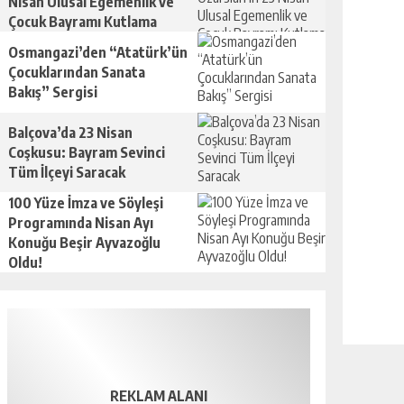
Nisan Ulusal Egemenlik ve
Çocuk Bayramı Kutlama
Mesajı
Osmangazi’den “Atatürk’ün
Çocuklarından Sanata
Bakış” Sergisi
Balçova’da 23 Nisan
Coşkusu: Bayram Sevinci
Tüm İlçeyi Saracak
100 Yüze İmza ve Söyleşi
Programında Nisan Ayı
Konuğu Beşir Ayvazoğlu
Oldu!
REKLAM ALANI