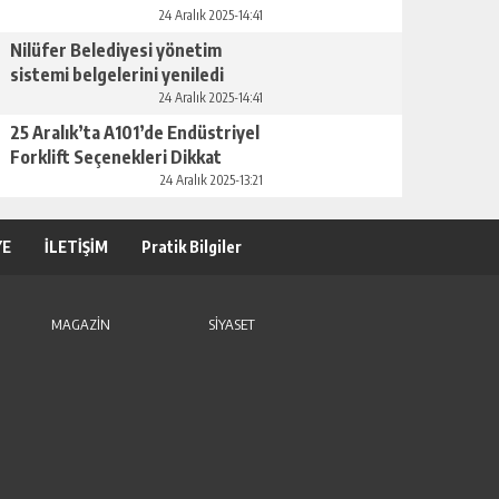
24 Aralık 2025-14:41
Nilüfer Belediyesi yönetim
sistemi belgelerini yeniledi
24 Aralık 2025-14:41
25 Aralık’ta A101’de Endüstriyel
Forklift Seçenekleri Dikkat
Çekiyor
24 Aralık 2025-13:21
YE
İLETİŞİM
Pratik Bilgiler
MAGAZİN
SİYASET