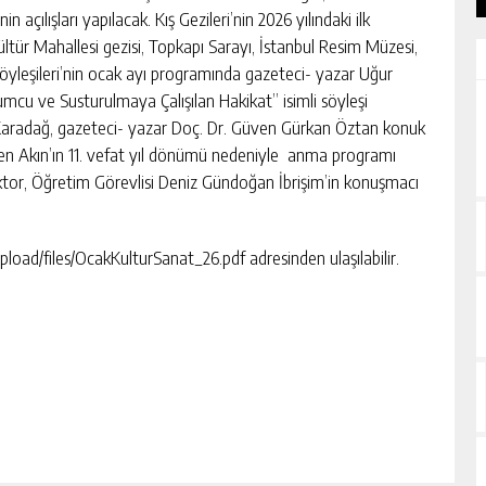
in açılışları yapılacak. Kış Gezileri’nin 2026 yılındaki ilk
ür Mahallesi gezisi, Topkapı Sarayı, İstanbul Resim Müzesi,
öyleşileri’nin ocak ayı programında gazeteci- yazar Uğur
u ve Susturulmaya Çalışılan Hakikat” isimli söyleşi
Karadağ, gazeteci- yazar Doç. Dr. Güven Gürkan Öztan konuk
ülten Akın’ın 11. vefat yıl dönümü nedeniyle anma programı
or, Öğretim Görevlisi Deniz Gündoğan İbrişim’in konuşmacı
pload/files/OcakKulturSanat_26.pdf adresinden ulaşılabilir.