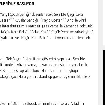
ELERİYLE BAŞLIYOR
Yarıyıl Çocuk Şenliği” düzenlenecek. Şenlikte Çizgi Kukla
Gezileri”, “Rüyalar Sandığı”, “Kayıp Gösteri”, “Dino ile Sihirli
ts İnteraktif Bilim Tiyatrosu “Jules Verne ile Zamanda Yolculuk”,
 “Küçük Kara Balık” , “Aslan Kral”, “Küçük Prens ve Arkadaşları”,
a Tiyatrosu” ve “Küçük Kara Balık” isimli oyunlar sahnelenecek.
de Tek Başına” isimli filmin gösterimi yapılacak. Şenlikte
stik kurdele, yüz boyama, palyaço ve maskotlar yer alacak.
iyle, Burhan Öztoprak baloncukların sanata dönüştüğü
Zakoğlu çocuklara yönelik stand-up gösterisiyle minikler ile bir
OTO ÇILINGIR HIZMETI ALIRKEN DIKKAT
EDILMESI GEREKENLER
GÜNLÜK HABER AKIŞI
e’nin “Olunmaz Boşluklar” isimli resim sergisi, Viladimir