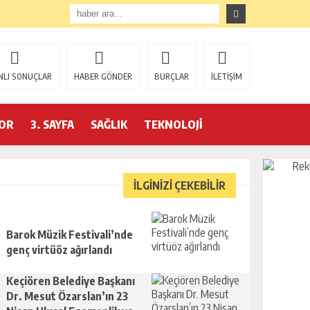
NLI SONUÇLAR
HABER GÖNDER
BURÇLAR
İLETİŞİM
OR
3. SAYFA
SAĞLIK
TEKNOLOJİ
İLGİNİZİ ÇEKEBİLİR
Barok Müzik Festivali’nde
genç virtüöz ağırlandı
Keçiören Belediye Başkanı
Dr. Mesut Özarslan’ın 23