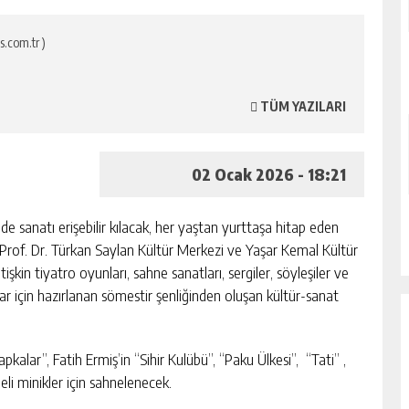
s.com.tr )
TÜM YAZILARI
02 Ocak 2026 - 18:21
de sanatı erişebilir kılacak, her yaştan yurttaşa hitap eden
Prof. Dr. Türkan Saylan Kültür Merkezi ve Yaşar Kemal Kültür
işkin tiyatro oyunları, sahne sanatları, sergiler, söyleşiler ve
lar için hazırlanan sömestir şenliğinden oluşan kültür-sanat
pkalar”, Fatih Ermiş’in “Sihir Kulübü”, “Paku Ülkesi”, “Tati” ,
eli minikler için sahnelenecek.