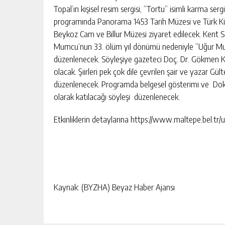
Topal’ın kişisel resim sergisi, “Tortu” isimli karma sergin
programında Panorama 1453 Tarih Müzesi ve Türk Kült
Beykoz Cam ve Billur Müzesi ziyaret edilecek. Kent S
Mumcu’nun 33. ölüm yıl dönümü nedeniyle “Uğur Mumc
düzenlenecek. Söyleşiye gazeteci Doç. Dr. Gökmen 
olacak. Şiirleri pek çok dile çevrilen şair ve yazar G
düzenlenecek. Programda belgesel gösterimi ve Dokt
olarak katılacağı söyleşi düzenlenecek.
Etkinliklerin detaylarına https://www.maltepe.bel.tr/u
Kaynak: (BYZHA) Beyaz Haber Ajansı