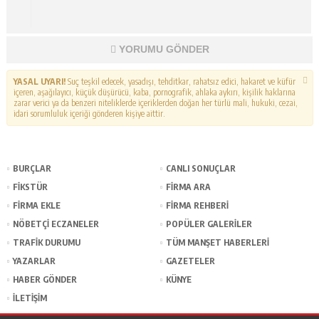
YORUMU GÖNDER
YASAL UYARI!
Suç teşkil edecek, yasadışı, tehditkar, rahatsız edici, hakaret ve küfür
içeren, aşağılayıcı, küçük düşürücü, kaba, pornografik, ahlaka aykırı, kişilik haklarına
zarar verici ya da benzeri niteliklerde içeriklerden doğan her türlü mali, hukuki, cezai,
idari sorumluluk içeriği gönderen kişiye aittir.
BURÇLAR
CANLI SONUÇLAR
FİKSTÜR
FİRMA ARA
FİRMA EKLE
FİRMA REHBERİ
NÖBETÇİ ECZANELER
POPÜLER GALERİLER
TRAFİK DURUMU
TÜM MANŞET HABERLERİ
YAZARLAR
GAZETELER
HABER GÖNDER
KÜNYE
İLETİŞİM