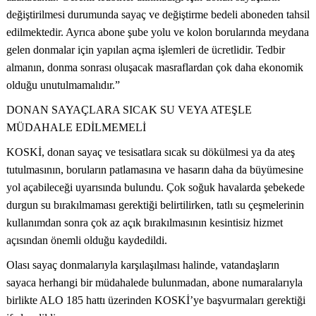
değiştirilmesi durumunda sayaç ve değiştirme bedeli aboneden tahsil
edilmektedir. Ayrıca abone şube yolu ve kolon borularında meydana
gelen donmalar için yapılan açma işlemleri de ücretlidir. Tedbir
almanın, donma sonrası oluşacak masraflardan çok daha ekonomik
olduğu unutulmamalıdır.”
DONAN SAYAÇLARA SICAK SU VEYA ATEŞLE
MÜDAHALE EDİLMEMELİ
KOSKİ, donan sayaç ve tesisatlara sıcak su dökülmesi ya da ateş
tutulmasının, boruların patlamasına ve hasarın daha da büyümesine
yol açabileceği uyarısında bulundu. Çok soğuk havalarda şebekede
durgun su bırakılmaması gerektiği belirtilirken, tatlı su çeşmelerinin
kullanımdan sonra çok az açık bırakılmasının kesintisiz hizmet
açısından önemli olduğu kaydedildi.
Olası sayaç donmalarıyla karşılaşılması halinde, vatandaşların
sayaca herhangi bir müdahalede bulunmadan, abone numaralarıyla
birlikte ALO 185 hattı üzerinden KOSKİ’ye başvurmaları gerektiği