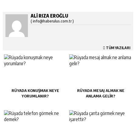
ALI RIZA EROĞLU
( info@haberulus.com.tr )
TÜM YAZILARI
RÜYADA KONUŞMAK NEYE
RÜYADA MESAJ ALMAK NE
YORUMLANIR?
ANLAMA GELIR?