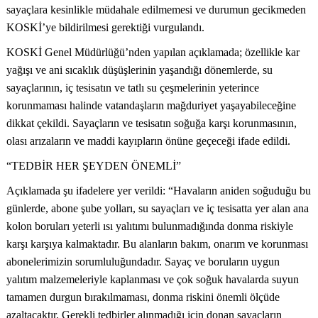
sayaçlara kesinlikle müdahale edilmemesi ve durumun gecikmeden
KOSKİ’ye bildirilmesi gerektiği vurgulandı.
KOSKİ Genel Müdürlüğü’nden yapılan açıklamada; özellikle kar
yağışı ve ani sıcaklık düşüşlerinin yaşandığı dönemlerde, su
sayaçlarının, iç tesisatın ve tatlı su çeşmelerinin yeterince
korunmaması halinde vatandaşların mağduriyet yaşayabileceğine
dikkat çekildi. Sayaçların ve tesisatın soğuğa karşı korunmasının,
olası arızaların ve maddi kayıpların önüne geçeceği ifade edildi.
“TEDBİR HER ŞEYDEN ÖNEMLİ”
Açıklamada şu ifadelere yer verildi: “Havaların aniden soğuduğu bu
günlerde, abone şube yolları, su sayaçları ve iç tesisatta yer alan ana
kolon boruları yeterli ısı yalıtımı bulunmadığında donma riskiyle
karşı karşıya kalmaktadır. Bu alanların bakım, onarım ve korunması
abonelerimizin sorumluluğundadır. Sayaç ve boruların uygun
yalıtım malzemeleriyle kaplanması ve çok soğuk havalarda suyun
tamamen durgun bırakılmaması, donma riskini önemli ölçüde
azaltacaktır. Gerekli tedbirler alınmadığı için donan sayaçların