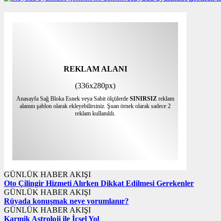
REKLAM ALANI
(336x280px)
Anasayfa Sağ Bloka Esnek veya Sabit ölçülerde
SINIRSIZ
reklam
alanını şablon olarak ekleyebilirsiniz. Şuan örnek olarak sadece 2
reklam kullanıldı.
GÜNLÜK HABER AKIŞI
Oto Çilingir Hizmeti Alırken Dikkat Edilmesi Gerekenler
GÜNLÜK HABER AKIŞI
Rüyada konuşmak neye yorumlanır?
GÜNLÜK HABER AKIŞI
Karmik Astroloji ile İçsel Yol