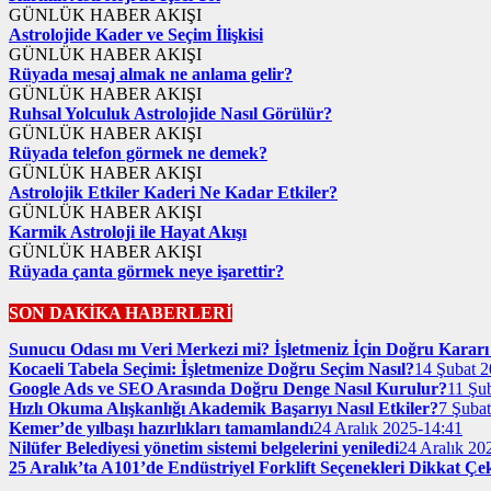
GÜNLÜK HABER AKIŞI
Astrolojide Kader ve Seçim İlişkisi
GÜNLÜK HABER AKIŞI
Rüyada mesaj almak ne anlama gelir?
GÜNLÜK HABER AKIŞI
Ruhsal Yolculuk Astrolojide Nasıl Görülür?
GÜNLÜK HABER AKIŞI
Rüyada telefon görmek ne demek?
GÜNLÜK HABER AKIŞI
Astrolojik Etkiler Kaderi Ne Kadar Etkiler?
GÜNLÜK HABER AKIŞI
Karmik Astroloji ile Hayat Akışı
GÜNLÜK HABER AKIŞI
Rüyada çanta görmek neye işarettir?
SON DAKİKA HABERLERİ
Sunucu Odası mı Veri Merkezi mi? İşletmeniz İçin Doğru Kararı 
Kocaeli Tabela Seçimi: İşletmenize Doğru Seçim Nasıl?
14 Şubat 2
Google Ads ve SEO Arasında Doğru Denge Nasıl Kurulur?
11 Şu
Hızlı Okuma Alışkanlığı Akademik Başarıyı Nasıl Etkiler?
7 Şuba
Kemer’de yılbaşı hazırlıkları tamamlandı
24 Aralık 2025-14:41
Nilüfer Belediyesi yönetim sistemi belgelerini yeniledi
24 Aralık 20
25 Aralık’ta A101’de Endüstriyel Forklift Seçenekleri Dikkat Çe