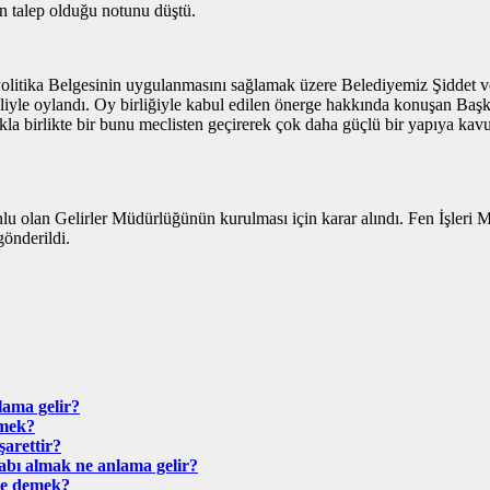
in talep olduğu notunu düştü.
itika Belgesinin uygulanmasını sağlamak üzere Belediyemiz Şiddet ve
iyle oylandı. Oy birliğiyle kabul edilen önerge hakkında konuşan Başka
 birlikte bir bunu meclisten geçirerek çok daha güçlü bir yapıya kavuşm
nlu olan Gelirler Müdürlüğünün kurulması için karar alındı. Fen İşleri 
gönderildi.
ama gelir?
emek?
arettir?
bı almak ne anlama gelir?
ne demek?