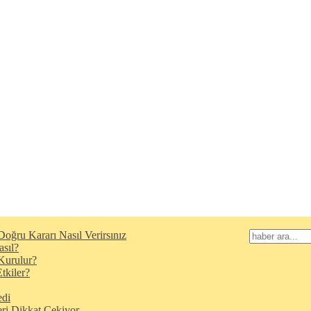
oğru Kararı Nasıl Verirsınız
asıl?
Kurulur?
tkiler?
edi
eri Dikkat Çekiyor