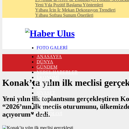
Yeni Yıla Pozitif Başlama Yöntemleri
Yılbaşı İçin İç Mekan Dekorasyon Trendleri
Yılbaşı Sofrası Sunum Önerileri
FOTO GALERİ
VIDEO GALERİ
ANASAYFA
TRAFİK DURUMU
DÜNYA
NÖBETÇİ ECZANELER
GÜNDEM
CANLI SONUÇLAR
YEREL HABERLER
HABER GÖNDER
EKONOMİ
BURÇLAR
Konak’ta yılın ilk meclisi gerçek
EĞİTİM
İLETİŞİM
MAGAZİN
SİYASET
Yeni yılın ilk toplantısını gerçekleştiren
SPOR
3. SAYFA
“2026’nın ilk meclis oturumunu, ülkemizde
SAĞLIK
açıyorum” dedi.
TEKNOLOJİ