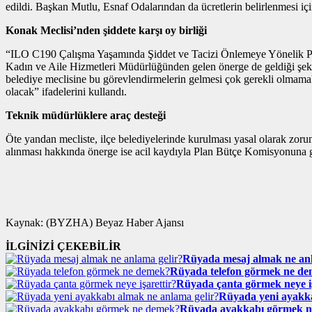
edildi. Başkan Mutlu, Esnaf Odalarından da ücretlerin belirlenmesi iç
Konak Meclisi’nden şiddete karşı oy birliği
“ILO C190 Çalışma Yaşamında Şiddet ve Tacizi Önlemeye Yönelik Pol
Kadın ve Aile Hizmetleri Müdürlüğünden gelen önerge de geldiği şekl
belediye meclisine bu görevlendirmelerin gelmesi çok gerekli olmamakla
olacak” ifadelerini kullandı.
Teknik müdürlüklere araç desteği
Öte yandan mecliste, ilçe belediyelerinde kurulması yasal olarak zoru
alınması hakkında önerge ise acil kaydıyla Plan Bütçe Komisyonuna 
Kaynak: (BYZHA) Beyaz Haber Ajansı
İLGİNİZİ ÇEKEBİLİR
Rüyada mesaj almak ne anl
Rüyada telefon görmek ne d
Rüyada çanta görmek neye iş
Rüyada yeni ayakka
Rüyada ayakkabı görmek 