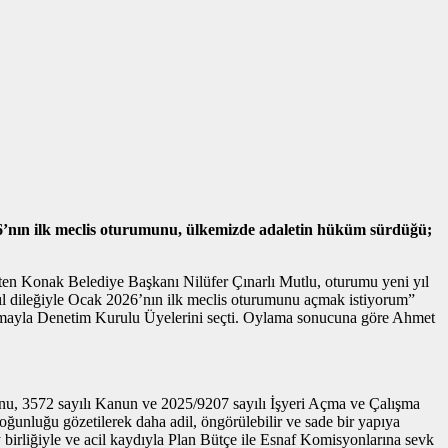
026’nın ilk meclis oturumunu, ülkemizde adaletin hüküm sürdüğü;
öneten Konak Belediye Başkanı Nilüfer Çınarlı Mutlu, oturumu yeni yıl
yıl dileğiyle Ocak 2026’nın ilk meclis oturumunu açmak istiyorum”
lı oylamayla Denetim Kurulu Üyelerini seçti. Oylama sonucuna göre Ahmet
nunu, 3572 sayılı Kanun ve 2025/9207 sayılı İşyeri Açma ve Çalışma
oğunluğu gözetilerek daha adil, öngörülebilir ve sade bir yapıya
birliğiyle ve acil kaydıyla Plan Bütçe ile Esnaf Komisyonlarına sevk