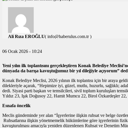
Ali Rıza EROĞLU
( info@haberulus.com.tr )
TÜM YAZILARI
06 Ocak 2026 - 10:24
Yeni yılın ilk toplantısını gerçekleştiren Konak Belediye Mecli
dünyada da barışa kavuştuğumuz bir yıl dileğiyle açıyorum” ded
Konak Belediye Meclisi, 2026 yılının ilk toplantısı için bir araya ge
dilekleriyle açarak, “Hepimize iyi, güzel, mutlu, huzurlu, sağlıklı;
dedi. Siyasi parti başkan ve temsilcileri, sivil toplum kuruluşları te
Yıldız 23, Işık Doğusoy 22, Hamit Mumcu 22, Birol Özkardeşler 22, 
Esnafa öncelik
Meclis gündeminde yer alan “İşyerlerine ilişkin ruhsat ve belge özet
Ruhsatlarına ilişkin yönetmemelik hükümlerine göre işyerlerinin fiziks
kavuşturulması amacıyla yeniden düzenlenen Ruhsat ve Denetim Müdürlü