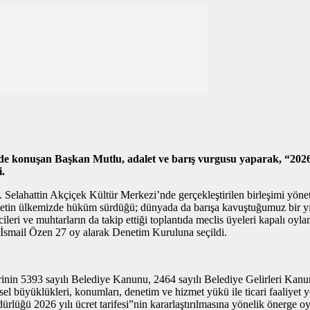
si’nde konuşan Başkan Mutlu, adalet ve barış vurgusu yaparak, “2
i.
ldi. Selahattin Akçiçek Kültür Merkezi’nde gerçekleştirilen birleşimi y
 adaletin ülkemizde hüküm sürdüğü; dünyada da barışa kavuştuğumuz bir 
msilcileri ve muhtarların da takip ettiği toplantıda meclis üyeleri kapa
İsmail Özen 27 oy alarak Denetim Kuruluna seçildi.
lerinin 5393 sayılı Belediye Kanunu, 2464 sayılı Belediye Gelirleri Ka
el büyüklükleri, konumları, denetim ve hizmet yükü ile ticari faaliyet y
ğü 2026 yılı ücret tarifesi”nin kararlaştırılmasına yönelik önerge oy 