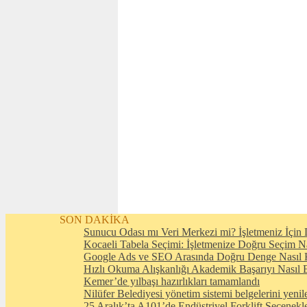
SON DAKİKA
Sunucu Odası mı Veri Merkezi mi? İşletmeniz İçin D
Kocaeli Tabela Seçimi: İşletmenize Doğru Seçim N
Google Ads ve SEO Arasında Doğru Denge Nasıl 
Hızlı Okuma Alışkanlığı Akademik Başarıyı Nasıl E
Kemer’de yılbaşı hazırlıkları tamamlandı
Nilüfer Belediyesi yönetim sistemi belgelerini yenil
25 Aralık’ta A101’de Endüstriyel Forklift Seçenekl