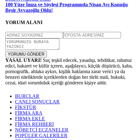
100 Yüze İmza ve Söyleşi Programında Nisan Ayı Konuğu
Beşir Ayvazoğlu Oldu!
YORUM ALANI
YORUMU GÖNDER
YASAL UYARI!
Suç teşkil edecek, yasadışı, tehditkar, rahatsız
edici, hakaret ve küfür içeren, aşağılayıcı, küçük düşürücü, kaba,
pornografik, ahlaka aykırı, kişilik haklarına zarar verici ya da
benzeri niteliklerde içeriklerden doğan her türlü mali, hukuki,
cezai, idari sorumluluk içeriği gönderen kişiye aittir.
BURÇLAR
CANLI SONUÇLAR
FİKSTÜR
FİRMA ARA
FİRMA EKLE
FİRMA REHBERİ
NÖBETÇİ ECZANELER
POPÜLER GALERİLER