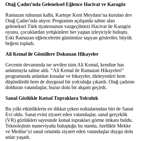
Otağ Çadırı’nda Geleneksel Eğlence Hacivat ve Karagöz
Ramazan ruhunun kalbi, Kartepe Kent Meydanı’na kurulan dev
Otağ Çadırı’nda atıyor. Programın açılışında sahne alan
geleneksel Türk tiyatrosunun vazgeçilmezi Hacivat ile Karagöz
oyunu, çocuklardan yetişkinlere her yaştan izleyiciyle buluştu.
Eski Ramazan eğlencelerini günümüze taşıyan gösteriler, büyük
beğeni topladı.
Ali Kemal ile Gönüllere Dokunan Hikayeler
Gecenin devamında ise sevilen isim Ali Kemal, kendine has
anlatımıyla sahne aldı. “Ali Kemal ile Ramazan Hikayeleri”
programında anlatılan kıssalar ve hikayeler, dinleyenleri hem
düşündürdü hem de duygusal bir yolculuğa çıkardı. Otağ çadırını
dolduran vatandaşlar, huzur dolu bir akşam geçirdi.
Sanal Gözlükle Kutsal Topraklara Yolculuk
Bu yılki etkinliklerin en dikkat çeken noktalarından biri de Sanat
Evi oldu. Sanat evini ziyaret eden vatandaşlar, sanal gerçeklik
(VR) gözlükleri sayesinde kutsal toprakları görme imkanı buldu.
Teknolojinin maneviyatla buluştuğu bu stantta, özellikle Mekke
ve Medine’yi sanal ortamda ziyaret eden vatandaşlar duygu dolu
anlar yaşadı.