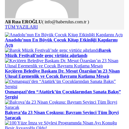
Ali Rıza EROĞLU
( info@haberulus.com.tr )
TÜM YAZILARI
Anadolu’nun En Büyük Çocuk Kitap Etkinliği Kapılarını
Açtı
Barok
Müzik Festivali’nde genç virtüöz ağırlandı
Keçiören Belediye Başkanı Dr. Mesut Özarslan’ın 23 Nisan
Ulusal Egemenlik ve Çocuk Bayramı Kutlama Mesajı
Osmangazi’den “Atatürk’ün Çocuklarından Sanata Bakış”
Sergisi
Balçova’da 23 Nisan Coşkusu: Bayram Sevinci Tüm İlçeyi
Saracak