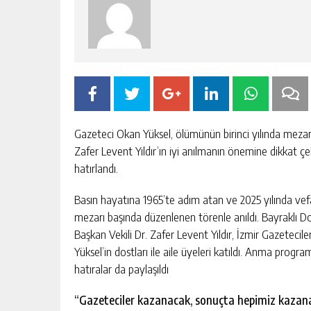
Gazeteci Okan Yüksel, ölümünün birinci yılında mezarı 
Zafer Levent Yıldır’ın iyi anılmanın önemine dikkat çek
hatırlandı.
Basın hayatına 1965’te adım atan ve 2025 yılında vef
mezarı başında düzenlenen törenle anıldı. Bayraklı 
Başkan Vekili Dr. Zafer Levent Yıldır, İzmir Gazeteci
RÜYADA ÇANTA GÖRMEK NEYE
Yüksel’in dostları ile aile üyeleri katıldı. Anma progr
IŞARETTIR?
hatıralar da paylaşıldı
GÜNLÜK HABER AKIŞI
“Gazeteciler kazanacak, sonuçta hepimiz kazan