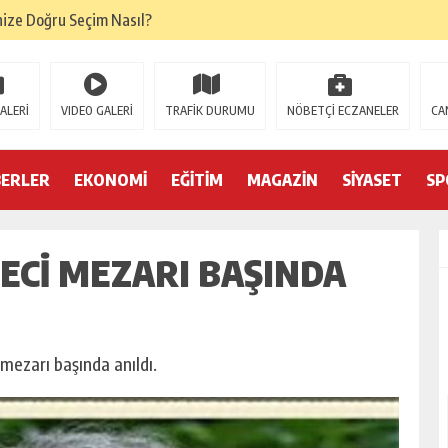
nize Doğru Seçim Nasıl?
oğru Denge Nasıl Kurulur?
ik Başarıyı Nasıl Etkiler?
ALERİ
VIDEO GALERİ
TRAFİK DURUMU
NÖBETÇİ ECZANELER
CA
tamamlandı
emi belgelerini yeniledi
BERLER
EKONOMİ
EĞİTİM
MAGAZİN
SİYASET
SP
l Forklift Seçenekleri Dikkat Çekiyor
TECI MEZARI BAŞINDA
mleri
on Trendleri
mezarı başında anıldı.