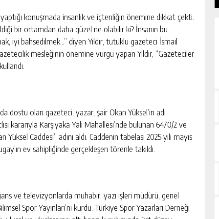
 yaptığı konuşmada insanlık ve içtenliğin önemine dikkat çekti.
ldiği bir ortamdan daha güzel ne olabilir ki? İnsanın bu
ak, iyi bahsedilmek…” diyen Yıldır, tutuklu gazeteci İsmail
zetecilik mesleğinin önemine vurgu yapan Yıldır, “Gazeteciler
ullandı.
da dostu olan gazeteci, yazar, şair Okan Yüksel’in adı
lisi kararıyla Karşıyaka Yalı Mahallesi’nde bulunan 6470/2 ve
Yüksel Caddesi” adını aldı. Caddenin tabelası 2025 yılı mayıs
gay’ın ev sahipliğinde gerçekleşen törenle takıldı.
 ajans ve televizyonlarda muhabir, yazı işleri müdürü, genel
ilimsel Spor Yayınları’nı kurdu. Türkiye Spor Yazarları Derneği