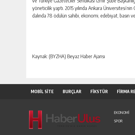
ve Türkiye Gazeteciler Sendikası İzmir Şube Başkanlığı
yöneticilik yaptı. 2015 yılında Ankara Üniversitesi’nin 
dalında 78 ödülün sahibi, ekonomi, edebiyat, basın v
Kaynak: (BYZHA) Beyaz Haber Ajansı
MOBİL SİTE
BURÇLAR
FİKSTÜR
FİRMA R
EKONOMİ
SPOR