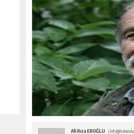
Ali Rıza EROĞLU
( info@haberulu