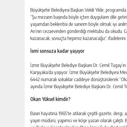
Büyükşehir Belediyesi Başkan Vekili Yıldır, programda
“Şu mezarın başında böyle içten duyguların dile getiri
yaşamdan beklentisi de sanırım böyle olmalı; iyi anılm
Arı’nın cezaevinden gönderdiği mektubu da okudu. Ga
kazanacak, sonuçta hepimiz kazanacağız” ifadelerini k
İsmi sonsuza kadar yaşıyor
İzmir Büyükşehir Belediye Başkanı Dr. Cemil Tugay’ın 
Karşıyaka’da yaşıyor. İzmir Büyükşehir Belediyesi Mec
6442 numaralı sokaklar caddeye dönüştürülerek “Okan 
ayında İzmir Büyükşehir Belediye Başkanı Dr. Cemil Tu
Okan Yüksel kimdir?
Basın hayatına 1965’te atılarak çeşitli gazete, dergi,
yayın müdürü, yapımcı ve köşe yazarı olarak çalıştı. B