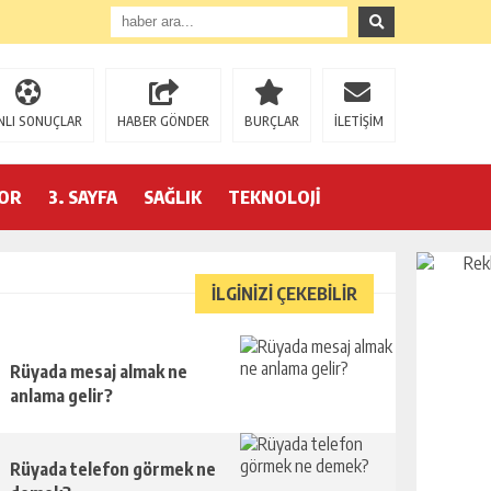
NLI SONUÇLAR
HABER GÖNDER
BURÇLAR
İLETİŞİM
OR
3. SAYFA
SAĞLIK
TEKNOLOJİ
İLGİNİZİ ÇEKEBİLİR
Rüyada mesaj almak ne
anlama gelir?
Rüyada telefon görmek ne