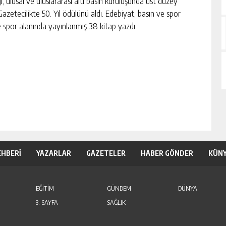
, ulusal ve uluslararası altı basın kuruluşunda üst düzey
Gazetecilikte 50. Yıl ödülünü aldı. Edebiyat, basın ve spor
e spor alanında yayınlanmış 38 kitap yazdı.
EHBERİ
YAZARLAR
GAZETELER
HABER GÖNDER
KÜN
EĞİTİM
GÜNDEM
DÜNYA
3. SAYFA
SAĞLIK