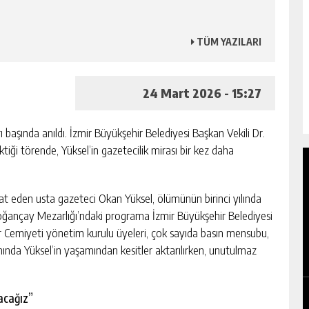
TÜM YAZILARI
24 Mart 2026 - 15:27
başında anıldı. İzmir Büyükşehir Belediyesi Başkan Vekili Dr.
tiği törende, Yüksel’in gazetecilik mirası bir kez daha
at eden usta gazeteci Okan Yüksel, ölümünün birinci yılında
Doğançay Mezarlığı’ndaki programa İzmir Büyükşehir Belediyesi
ler Cemiyeti yönetim kurulu üyeleri, çok sayıda basın mensubu,
OTO ÇILINGIR HIZMETI ALIRKEN DIKKAT
amında Yüksel’in yaşamından kesitler aktarılırken, unutulmaz
EDILMESI GEREKENLER
GÜNLÜK HABER AKIŞI
acağız”