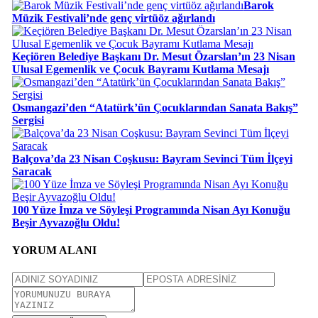
Barok
Müzik Festivali’nde genç virtüöz ağırlandı
Keçiören Belediye Başkanı Dr. Mesut Özarslan’ın 23 Nisan
Ulusal Egemenlik ve Çocuk Bayramı Kutlama Mesajı
Osmangazi’den “Atatürk’ün Çocuklarından Sanata Bakış”
Sergisi
Balçova’da 23 Nisan Coşkusu: Bayram Sevinci Tüm İlçeyi
Saracak
100 Yüze İmza ve Söyleşi Programında Nisan Ayı Konuğu
Beşir Ayvazoğlu Oldu!
YORUM ALANI