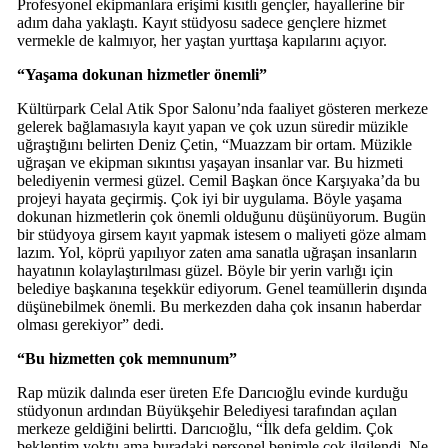
Profesyonel ekipmanlara erişimi kısıtlı gençler, hayallerine bir
adım daha yaklaştı. Kayıt stüdyosu sadece gençlere hizmet
vermekle de kalmıyor, her yaştan yurttaşa kapılarını açıyor.
“Yaşama dokunan hizmetler önemli”
Kültürpark Celal Atik Spor Salonu’nda faaliyet gösteren merkeze
gelerek bağlamasıyla kayıt yapan ve çok uzun süredir müzikle
uğraştığını belirten Deniz Çetin, “Muazzam bir ortam. Müzikle
uğraşan ve ekipman sıkıntısı yaşayan insanlar var. Bu hizmeti
belediyenin vermesi güzel. Cemil Başkan önce Karşıyaka’da bu
projeyi hayata geçirmiş. Çok iyi bir uygulama. Böyle yaşama
dokunan hizmetlerin çok önemli olduğunu düşünüyorum. Bugün
bir stüdyoya girsem kayıt yapmak istesem o maliyeti göze almam
lazım. Yol, köprü yapılıyor zaten ama sanatla uğraşan insanların
hayatının kolaylaştırılması güzel. Böyle bir yerin varlığı için
belediye başkanına teşekkür ediyorum. Genel teamüllerin dışında
düşünebilmek önemli. Bu merkezden daha çok insanın haberdar
olması gerekiyor” dedi.
“Bu hizmetten çok memnunum”
Rap müzik dalında eser üreten Efe Darıcıoğlu evinde kurduğu
stüdyonun ardından Büyükşehir Belediyesi tarafından açılan
merkeze geldiğini belirtti. Darıcıoğlu, “İlk defa geldim. Çok
beklentim yoktu ama buradaki personel benimle çok ilgilendi. Ne