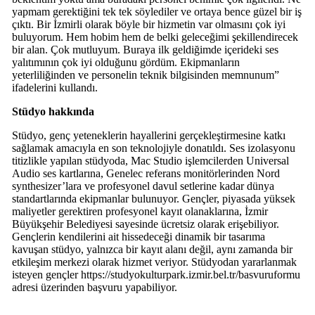
yapmam gerektiğini tek tek söylediler ve ortaya bence güzel bir iş
çıktı. Bir İzmirli olarak böyle bir hizmetin var olmasını çok iyi
buluyorum. Hem hobim hem de belki geleceğimi şekillendirecek
bir alan. Çok mutluyum. Buraya ilk geldiğimde içerideki ses
yalıtımının çok iyi olduğunu gördüm. Ekipmanların
yeterliliğinden ve personelin teknik bilgisinden memnunum”
ifadelerini kullandı.
Stüdyo hakkında
Stüdyo, genç yeteneklerin hayallerini gerçekleştirmesine katkı
sağlamak amacıyla en son teknolojiyle donatıldı. Ses izolasyonu
titizlikle yapılan stüdyoda, Mac Studio işlemcilerden Universal
Audio ses kartlarına, Genelec referans monitörlerinden Nord
synthesizer’lara ve profesyonel davul setlerine kadar dünya
standartlarında ekipmanlar bulunuyor. Gençler, piyasada yüksek
maliyetler gerektiren profesyonel kayıt olanaklarına, İzmir
Büyükşehir Belediyesi sayesinde ücretsiz olarak erişebiliyor.
Gençlerin kendilerini ait hissedeceği dinamik bir tasarıma
kavuşan stüdyo, yalnızca bir kayıt alanı değil, aynı zamanda bir
etkileşim merkezi olarak hizmet veriyor. Stüdyodan yararlanmak
isteyen gençler https://studyokulturpark.izmir.bel.tr/basvuruformu
adresi üzerinden başvuru yapabiliyor.