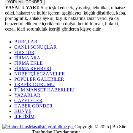
YORUMU GÖNDER
YASAL UYARI!
Suç teşkil edecek, yasadışı, tehditkar, rahatsız
edici, hakaret ve küfür içeren, aşağılayıcı, küçük düşürücü, kaba,
pornografik, ahlaka aykırı, kişilik haklarına zarar verici ya da
benzeri niteliklerde içeriklerden doğan her türlü mali, hukuki,
cezai, idari sorumluluk içeriği gönderen kişiye aittir.
BURÇLAR
CANLI SONUÇLAR
FİKSTÜR
FİRMA ARA
FİRMA EKLE
FİRMA REHBERİ
NÖBETÇİ ECZANELER
POPÜLER GALERİLER
TRAFİK DURUMU
TÜM MANŞET HABERLERİ
YAZARLAR
GAZETELER
HABER GÖNDER
KÜNYE
İLETİŞİM
Masaüstü görünüme geç
Copyright © 2025 | Bu Site
Kocaeli Dijital
Tarafından Hazırlanmıştır.