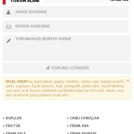
YORUM ALANI
YORUMU GÖNDER
YASAL UYARI!
Suç teşkil edecek, yasadışı, tehditkar, rahatsız edici, hakaret ve küfür
içeren, aşağılayıcı, küçük düşürücü, kaba, pornografik, ahlaka aykırı, kişilik haklarına
zarar verici ya da benzeri niteliklerde içeriklerden doğan her türlü mali, hukuki, cezai,
idari sorumluluk içeriği gönderen kişiye aittir.
BURÇLAR
CANLI SONUÇLAR
FİKSTÜR
FİRMA ARA
FİRMA EKLE
FİRMA REHBERİ