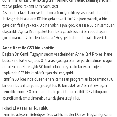
dönemi arasında üretilip dağıtılan yemek, kahvaltılık, kumanya, ikram,
taziye pidesi rakamı 12 milyonu aştı.
45 binden fazla haneye toplamda 6 milyon litreyi aşan süt dağıtıldı.
İhtiyaç sahibi ailelere 101 bin gıda paketi, 1462 hijyen paketi, 4 bin
çuvaldan fazla yakacak, 3 bine yakın eşya, çocuklara ise 30 bin şampuan
ulaştırıldı. Ayrıca 15 bin paketten fazla çocuk bezi, 3 bin adedi aşan
çocuk maması, 2 binden fazla da “Hoş geldin bebek” paketi verildi.
Anne Kart ile 653 bin kontör
Başkan Dr. Cemil Tugay’ın seçim vaatlerinden Anne Kart Projesi hane
bütçesine katkı sağladı. 0-4 arası çocuğu olan ve yardım alması uygun
görülen annelere aylık 60 kontörlük biniş hakkı tanıyan proje ile
toplamda 653 bin kontörü aşan dolum yapıldı.
İzmir’in 30 ilçesinde düzenlenen Ramazan programları kapsamında 78
binden fazla iftar yemeği dağıtıldı. 10 bin adet ve 7 bin litreyi aşan
temizlik ürünü, 30 bin paket kadın pedi temin edildi. 1257 kilogram
aşurelik malzeme alınarak vatandaşlara ulaştırıldı.
İkinci El Pazarları kuruldu
İzmir Büyükşehir Belediyesi Sosyal Hizmetler Dairesi Başkanlığı saha