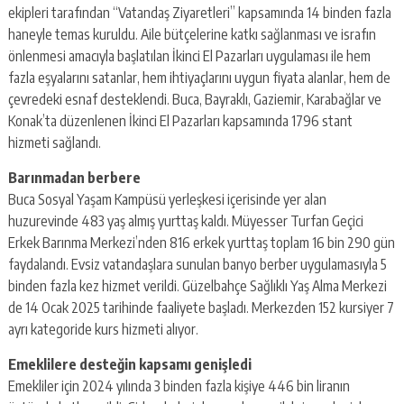
ekipleri tarafından “Vatandaş Ziyaretleri” kapsamında 14 binden fazla
haneyle temas kuruldu. Aile bütçelerine katkı sağlanması ve israfın
önlenmesi amacıyla başlatılan İkinci El Pazarları uygulaması ile hem
fazla eşyalarını satanlar, hem ihtiyaçlarını uygun fiyata alanlar, hem de
çevredeki esnaf desteklendi. Buca, Bayraklı, Gaziemir, Karabağlar ve
Konak’ta düzenlenen İkinci El Pazarları kapsamında 1796 stant
hizmeti sağlandı.
Barınmadan berbere
Buca Sosyal Yaşam Kampüsü yerleşkesi içerisinde yer alan
huzurevinde 483 yaş almış yurttaş kaldı. Müyesser Turfan Geçici
Erkek Barınma Merkezi’nden 816 erkek yurttaş toplam 16 bin 290 gün
faydalandı. Evsiz vatandaşlara sunulan banyo berber uygulamasıyla 5
binden fazla kez hizmet verildi. Güzelbahçe Sağlıklı Yaş Alma Merkezi
de 14 Ocak 2025 tarihinde faaliyete başladı. Merkezden 152 kursiyer 7
ayrı kategoride kurs hizmeti alıyor.
Emeklilere desteğin kapsamı genişledi
Emekliler için 2024 yılında 3 binden fazla kişiye 446 bin liranın