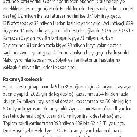
üstünde katkı verildi. Giderek derinleşen ekonomik kriz nedeniyle
emeklilere destek genişletildi. Emekli kira desteği 6 milyon lira, market
desteği 52 milyon lira, su faturası indirimi ise 841 bin lirayı geçti.
1315 afetzedeye 32 milyon liradan fazla kaynak ayrıldı. Acil ihtiyaçlı 639
kişiye ise 14 milyon lirayı aşan nakdi destek sağlandı. 2024 ve 2025’te
Ramazan Bayramı’nda 84 bini aşan kişiye 72 milyon, Kurban
Bayramı’nda 81 binden fazla kişiye 73 milyon liraya yakın destek
sağlandı. Ayrıca şehit gazi ailelerine 2 milyon lirayı geçen katkı verildi.
Nakdi yardımlar kapsamında çölyak ve fenilketönüri hastalarına
yaklaşık 4 milyon liralık destek sağlandı.
Rakam yükselecek
Eğitim Desteği kapsamında 5 bin 398 öğrenci için 20 milyon lirayı aşan
ödeme yapıldı. 2025 yılında kış desteği kapsamında 54 binden fazla
kişi için 54 milyon lirayı, yeni yıl desteği kapsamında ise 60 bin kişi için
60 milyon lirayı aşan ödeme yapıldı. Ayrıca İzmir Barosu’na adli yardım
destek ödemesi doğrultusunda bir milyon liralık destek sağlandı.
Toplam nakdi yardım tutarı 393 milyon 438 bin 62,42 TL’ye ulaştı.
İzmir Büyükşehir Belediyesi, 2026’da sosyal yardımlarını daha da