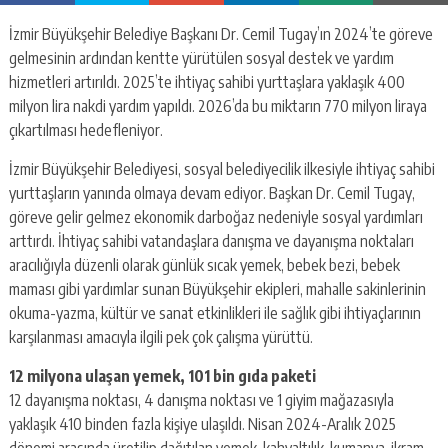
İzmir Büyükşehir Belediye Başkanı Dr. Cemil Tugay’ın 2024’te göreve
gelmesinin ardından kentte yürütülen sosyal destek ve yardım
hizmetleri artırıldı. 2025’te ihtiyaç sahibi yurttaşlara yaklaşık 400
milyon lira nakdi yardım yapıldı. 2026’da bu miktarın 770 milyon liraya
çıkartılması hedefleniyor.
İzmir Büyükşehir Belediyesi, sosyal belediyecilik ilkesiyle ihtiyaç sahibi
yurttaşların yanında olmaya devam ediyor. Başkan Dr. Cemil Tugay,
göreve gelir gelmez ekonomik darboğaz nedeniyle sosyal yardımları
arttırdı. İhtiyaç sahibi vatandaşlara danışma ve dayanışma noktaları
aracılığıyla düzenli olarak günlük sıcak yemek, bebek bezi, bebek
maması gibi yardımlar sunan Büyükşehir ekipleri, mahalle sakinlerinin
okuma-yazma, kültür ve sanat etkinlikleri ile sağlık gibi ihtiyaçlarının
karşılanması amacıyla ilgili pek çok çalışma yürüttü.
12 milyona ulaşan yemek, 101 bin gıda paketi
12 dayanışma noktası, 4 danışma noktası ve 1 giyim mağazasıyla
yaklaşık 410 binden fazla kişiye ulaşıldı. Nisan 2024-Aralık 2025