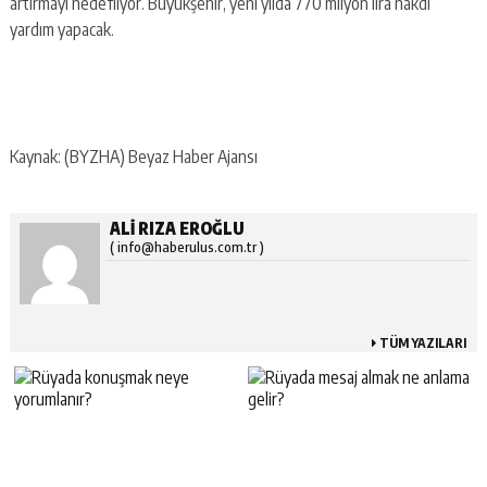
artırmayı hedefliyor. Büyükşehir, yeni yılda 770 milyon lira nakdi
yardım yapacak.
Kaynak: (BYZHA) Beyaz Haber Ajansı
ALI RIZA EROĞLU
( info@haberulus.com.tr )
TÜM YAZILARI