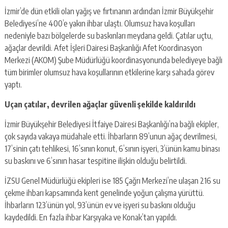
İzmir’de dün etkili olan yağış ve fırtınanın ardından İzmir Büyükşehir
Belediyesi’ne 400’e yakın ihbar ulaştı. Olumsuz hava koşulları
nedeniyle bazı bölgelerde su baskınları meydana geldi. Çatılar uçtu,
ağaçlar devrildi. Afet İşleri Dairesi Başkanlığı Afet Koordinasyon
Merkezi (AKOM) Şube Müdürlüğü koordinasyonunda belediyeye bağlı
tüm birimler olumsuz hava koşullarının etkilerine karşı sahada görev
yaptı.
Uçan çatılar, devrilen ağaçlar güvenli şekilde kaldırıldı
İzmir Büyükşehir Belediyesi İtfaiye Dairesi Başkanlığı’na bağlı ekipler,
çok sayıda vakaya müdahale etti. İhbarların 89’unun ağaç devrilmesi,
17’sinin çatı tehlikesi, 16’sının konut, 6’sının işyeri, 3’ünün kamu binası
su baskını ve 6’sının hasar tespitine ilişkin olduğu belirtildi.
İZSU Genel Müdürlüğü ekipleri ise 185 Çağrı Merkezi’ne ulaşan 216 su
çekme ihbarı kapsamında kent genelinde yoğun çalışma yürüttü.
İhbarların 123’ünün yol, 93’ünün ev ve işyeri su baskını olduğu
kaydedildi. En fazla ihbar Karşıyaka ve Konak’tan yapıldı.