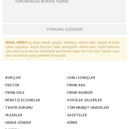
YORUMU GÖNDER
YASAL UYARI!
Suç teşkil edecek, yasadışı, tehditkar, rahatsız edici, hakaret ve küfür
içeren, aşağılayıcı, küçük düşürücü, kaba, pornografik, ahlaka aykırı, kişilik haklarına
zarar verici ya da benzeri niteliklerde içeriklerden doğan her türlü mali, hukuki, cezai,
idari sorumluluk içeriği gönderen kişiye aittir.
BURÇLAR
CANLI SONUÇLAR
FİKSTÜR
FİRMA ARA
FİRMA EKLE
FİRMA REHBERİ
NÖBETÇİ ECZANELER
POPÜLER GALERİLER
TRAFİK DURUMU
TÜM MANŞET HABERLERİ
YAZARLAR
GAZETELER
HABER GÖNDER
KÜNYE