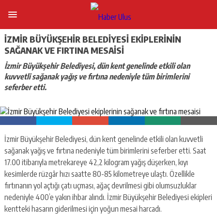
İZMIR BÜYÜKŞEHIR BELEDIYESI EKIPLERININ
SAĞANAK VE FIRTINA MESAISI
İzmir Büyükşehir Belediyesi, dün kent genelinde etkili olan
kuvvetli sağanak yağış ve fırtına nedeniyle tüm birimlerini
seferber etti.
İzmir Büyükşehir Belediyesi, dün kent genelinde etkili olan kuvvetli
sağanak yağış ve fırtına nedeniyle tüm birimlerini seferber etti. Saat
17.00 itibarıyla metrekareye 42,2 kilogram yağış düşerken, kıyı
kesimlerde rüzgâr hızı saatte 80-85 kilometreye ulaştı. Özellikle
fırtınanın yol açtığı çatı uçması, ağaç devrilmesi gibi olumsuzluklar
nedeniyle 400’e yakın ihbar alındı. İzmir Büyükşehir Belediyesi ekipleri
kentteki hasarın giderilmesi için yoğun mesai harcadı.