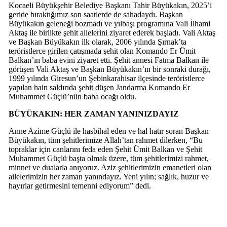
Kocaeli Büyükşehir Belediye Başkanı Tahir Büyükakın, 2025’i
geride bıraktığımız son saatlerde de sahadaydı. Başkan
Büyükakın geleneği bozmadı ve yılbaşı programına Vali İlhami
Aktaş ile birlikte şehit ailelerini ziyaret ederek başladı. Vali Aktaş
ve Başkan Büyükakın ilk olarak, 2006 yılında Şırnak’ta
teröristlerce girilen çatışmada şehit olan Komando Er Ümit
Balkan’ın baba evini ziyaret etti. Şehit annesi Fatma Balkan ile
görüşen Vali Aktaş ve Başkan Büyükakın’ın bir sonraki durağı,
1999 yılında Giresun’un Şebinkarahisar ilçesinde teröristlerce
yapılan hain saldırıda şehit düşen Jandarma Komando Er
Muhammet Güçlü’nün baba ocağı oldu.
BÜYÜKAKIN: HER ZAMAN YANINIZDAYIZ
Anne Azime Güçlü ile hasbihal eden ve hal hatır soran Başkan
Büyükakın, tüm şehitlerimize Allah’tan rahmet dilerken, “Bu
topraklar için canlarını feda eden Şehit Ümit Balkan ve Şehit
Muhammet Güçlü başta olmak üzere, tüm şehitlerimizi rahmet,
minnet ve dualarla anıyoruz. Aziz şehitlerimizin emanetleri olan
ailelerimizin her zaman yanındayız. Yeni yılın; sağlık, huzur ve
hayırlar getirmesini temenni ediyorum” dedi.