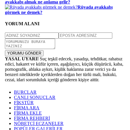
ayakkabı almak ne anlama gelir?
Rüyada ayakkabı
görmek ne demek?
YORUM ALANI
YORUMU GÖNDER
YASAL UYARI!
Suç teşkil edecek, yasadışı, tehditkar, rahatsız
edici, hakaret ve küfür içeren, aşağılayıcı, küçük düşürücü, kaba,
pornografik, ahlaka aykırı, kişilik haklarına zarar verici ya da
benzeri niteliklerde içeriklerden doğan her türlü mali, hukuki,
cezai, idari sorumluluk içeriği gönderen kişiye aittir.
BURÇLAR
CANLI SONUÇLAR
FİKSTÜR
FİRMA ARA
FİRMA EKLE
FİRMA REHBERİ
NÖBETÇİ ECZANELER
POPÜLER GALERİLER