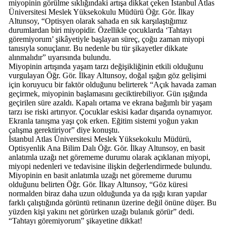
miyopinin görülme sıklığındaki artışa dikkat çeken İstanbul Atlas
Üniversitesi Meslek Yüksekokulu Müdürü Öğr. Gör. İlkay
Altunsoy, “Optisyen olarak sahada en sık karşılaştığımız
durumlardan biri miyopidir. Özellikle çocuklarda ‘Tahtayı
göremiyorum’ şikâyetiyle başlayan süreç, çoğu zaman miyopi
tanısıyla sonuçlanır. Bu nedenle bu tür şikayetler dikkate
alınmalıdır” uyarısında bulundu.
Miyopinin artışında yaşam tarzı değişikliğinin etkili olduğunu
vurgulayan Öğr. Gör. İlkay Altunsoy, doğal ışığın göz gelişimi
için koruyucu bir faktör olduğunu belirterek “Açık havada zaman
geçirmek, miyopinin başlamasını geciktirebiliyor. Gün ışığında
geçirilen süre azaldı. Kapalı ortama ve ekrana bağımlı bir yaşam
tarzı ise riski artırıyor. Çocuklar eskisi kadar dışarıda oynamıyor.
Ekranla tanışma yaşı çok erken. Eğitim sistemi yoğun yakın
çalışma gerektiriyor” diye konuştu.
İstanbul Atlas Üniversitesi Meslek Yüksekokulu Müdürü,
Optisyenlik Ana Bilim Dalı Öğr. Gör. İlkay Altunsoy, en basit
anlatımla uzağı net görememe durumu olarak açıklanan miyopi,
miyopi nedenleri ve tedavisine ilişkin değerlendirmede bulundu.
Miyopinin en basit anlatımla uzağı net görememe durumu
olduğunu belirten Öğr. Gör. İlkay Altunsoy, “Göz küresi
normalden biraz daha uzun olduğunda ya da ışığı kıran yapılar
farklı çalıştığında görüntü retinanın üzerine değil önüne düşer. Bu
yüzden kişi yakını net görürken uzağı bulanık görür” dedi.
“Tahtayı göremiyorum” şikayetine dikkat!