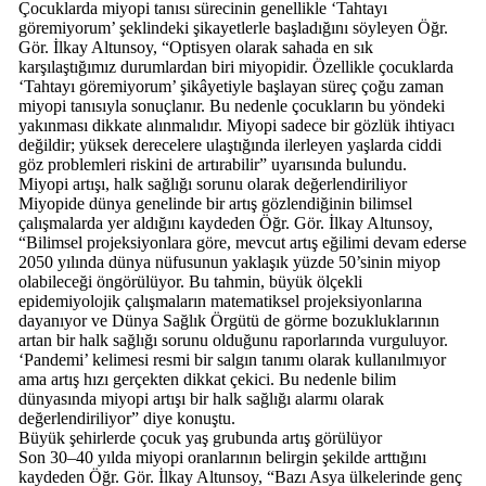
Çocuklarda miyopi tanısı sürecinin genellikle ‘Tahtayı
göremiyorum’ şeklindeki şikayetlerle başladığını söyleyen Öğr.
Gör. İlkay Altunsoy, “Optisyen olarak sahada en sık
karşılaştığımız durumlardan biri miyopidir. Özellikle çocuklarda
‘Tahtayı göremiyorum’ şikâyetiyle başlayan süreç çoğu zaman
miyopi tanısıyla sonuçlanır. Bu nedenle çocukların bu yöndeki
yakınması dikkate alınmalıdır. Miyopi sadece bir gözlük ihtiyacı
değildir; yüksek derecelere ulaştığında ilerleyen yaşlarda ciddi
göz problemleri riskini de artırabilir” uyarısında bulundu.
Miyopi artışı, halk sağlığı sorunu olarak değerlendiriliyor
Miyopide dünya genelinde bir artış gözlendiğinin bilimsel
çalışmalarda yer aldığını kaydeden Öğr. Gör. İlkay Altunsoy,
“Bilimsel projeksiyonlara göre, mevcut artış eğilimi devam ederse
2050 yılında dünya nüfusunun yaklaşık yüzde 50’sinin miyop
olabileceği öngörülüyor. Bu tahmin, büyük ölçekli
epidemiyolojik çalışmaların matematiksel projeksiyonlarına
dayanıyor ve Dünya Sağlık Örgütü de görme bozukluklarının
artan bir halk sağlığı sorunu olduğunu raporlarında vurguluyor.
‘Pandemi’ kelimesi resmi bir salgın tanımı olarak kullanılmıyor
ama artış hızı gerçekten dikkat çekici. Bu nedenle bilim
dünyasında miyopi artışı bir halk sağlığı alarmı olarak
değerlendiriliyor” diye konuştu.
Büyük şehirlerde çocuk yaş grubunda artış görülüyor
Son 30–40 yılda miyopi oranlarının belirgin şekilde arttığını
kaydeden Öğr. Gör. İlkay Altunsoy, “Bazı Asya ülkelerinde genç