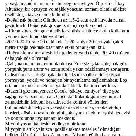
yavaşlatmanın mümkün olabileceğini söyleyen Öğr. Gör. İlkay
Altunsoy, bir optisyen ve sağlık yönetimi uzmanı olarak ailelere
özellikle şu tavsiyelerde bulundu:
-Doğal ışık önemli: Günde en az 1,5–2 saat açık havada zaman
geçirilmeli. Doğal ışık göz gelişimi için çok kıymetli.
– Ekran süresi dengelenmeli: Kesintisiz saatlerce ekran kullanımı
yerine düzenli molalar verilmeli.
-20-20-20 Kuralı: 20 dakikada 1, 20 saniye 20 feet-yaklaşık 6
metre uzağa bakmak basit ama etkili bir alışkanlıktır.
-Doğru okuma mesafesi: Kitap, defter ya da tablet 30–40 cm’den
daha yakında olmamalı.
-Çalışma ortamının aydınlık olması: Yetersiz ışıkta çalışmak göz
yorgunluğunu artırır ve uzun süreli yakın odaklanmayı zorlaştırır.
Çalışma masası doğal ışık almalı; akşam saatlerinde ise gözü
yormayan, yeterli ve homojen bir aydınlatma sağlanmalıdır. Loş
ortamda uzun süre telefon ya da tablet kullanımı önerilmez.
-Düzenli göz muayenesi: Çocuk “şikâyet etmiyor” diye göz
sağlığı iyi varsayılmamalı. Çocuklar bulanık görmeyi normal
zannedebilir. Miyopi başladıysa da kontrol yöntemleri
bulunmaktadır. Miyopi yavaşlatan özel camlar, ortokeratoloji
lensleri, düşük doz atropin gibi yaklaşımlar hekim teşhisi, tedavisi
ve kontrolünde uygulanabilmektedir.
Miyopi yaşam kalitesini etkileyen bir konu
Miyopinin artık yalnızca ‘gözlük takma meselesi’ olmadığını
belirten Öğr. Gör. İlkay Altunsoy, “Miyopi, eğitim başarısını, iş