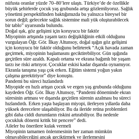
nüfusta oranlar yüzde 70–80’lere ulaştı. Türkiye’de de özellikle
büyük şehirlerde çocuk yaş grubunda artışı gözlemliyoruz. Sağlık
yönetimi perspektifinden baktığımızda bu yalnızca bireysel bir
sorun değil; gelecekte sağlık sistemine mali yük oluşturabilecek
bir tablo” uyarısında bulundu.
Doğal ışık, göz gelişimi için koruyucu bir faktör
Miyopinin artışında yaşam tarzı değişikliğinin etkili olduğunu
vurgulayan Öğr. Gör. İlkay Altunsoy, doğal ışığın göz gelişimi
için koruyucu bir faktör olduğunu belirterek “Açık havada zaman
geçirmek, miyopinin başlamasını geciktirebiliyor. Gün ışığında
geçirilen süre azaldı. Kapalı ortama ve ekrana bağımlı bir yaşam
tarzı ise riski artırıyor. Çocuklar eskisi kadar dışarıda oynamıyor.
Ekranla tanışma yaşı çok erken. Eğitim sistemi yoğun yakın
çalışma gerektiriyor” diye konuştu.
Pandemi bu süreci hızlandırdı
Miyopide en hızlı artışın çocuk ve ergen yaş grubunda olduğunu
kaydeden Öğr. Gör. İlkay Altunsoy, “Pandemi döneminde ekran
süresinin artması ve dışarıda geçirilen sürenin azalması bu süreci
hızlandırdı. Erken yaşta başlayan miyopi, ilerleyen yıllarda daha
yüksek derecelere ulaşabiliyor. Bu da ileride retina problemleri
gibi daha ciddi durumların riskini artırabiliyor. Bu nedenle
çocukluk dönemi kritik bir pencere” dedi.
Aileler bu önerilere kulak vermeli
Miyopinin tamamen önlenmesinin her zaman mümkün
olmayabileceğini ancak geciktirmek ve ilerlemesini