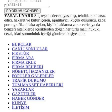
YORUMU GÖNDER
YASAL UYARI!
Suç teşkil edecek, yasadışı, tehditkar, rahatsız
edici, hakaret ve küfür içeren, aşağılayıcı, küçük düşürücü, kaba,
pornografik, ahlaka aykırı, kişilik haklarına zarar verici ya da
benzeri niteliklerde içeriklerden doğan her türlü mali, hukuki,
cezai, idari sorumluluk içeriği gönderen kişiye aittir.
BURÇLAR
CANLI SONUÇLAR
FİKSTÜR
FİRMA ARA
FİRMA EKLE
FİRMA REHBERİ
NÖBETÇİ ECZANELER
POPÜLER GALERİLER
TRAFİK DURUMU
TÜM MANŞET HABERLERİ
YAZARLAR
GAZETELER
HABER GÖNDER
KÜNYE
İLETİŞİM