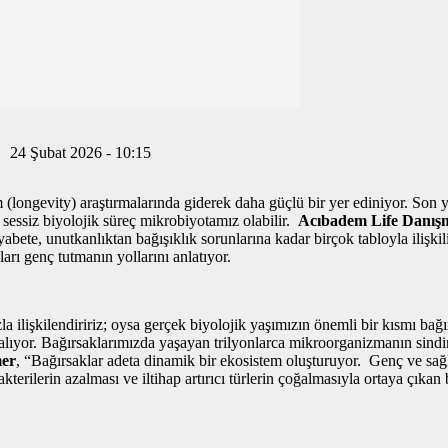
24 Şubat 2026 - 10:15
longevity) araştırmalarında giderek daha güçlü bir yer ediniyor. Son yıll
i sessiz biyolojik süreç mikrobiyotamız olabilir.
Acıbadem Life Danışm
bete, unutkanlıktan bağışıklık sorunlarına kadar birçok tabloyla ilişki
arı genç tutmanın yollarını anlatıyor.
işkilendiririz; oysa gerçek biyolojik yaşımızın önemli bir kısmı bağır
alıyor. Bağırsaklarımızda yaşayan trilyonlarca mikroorganizmanın sindir
mer
, “Bağırsaklar adeta dinamik bir ekosistem oluşturuyor. Genç ve sağlı
terilerin azalması ve iltihap artırıcı türlerin çoğalmasıyla ortaya çıkan 