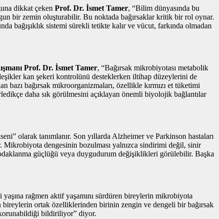
uğuna dikkat çeken
Prof. Dr. İsmet Tamer
, “Bilim dünyasında bu
un bir zemin oluşturabilir. Bu noktada bağırsaklar kritik bir rol oynar.
da bağışıklık sistemi sürekli tetikte kalır ve vücut, farkında olmadan
ışmanı Prof. Dr. İsmet Tamer
, “Bağırsak mikrobiyotası metabolik
bileşikler kan şekeri kontrolünü desteklerken iltihap düzeylerini de
an bazı bağırsak mikroorganizmaları, özellikle kırmızı et tüketimi
rledikçe daha sık görülmesini açıklayan önemli biyolojik bağlantılar
kseni” olarak tanımlanır. Son yıllarda Alzheimer ve Parkinson hastaları
r. Mikrobiyota dengesinin bozulması yalnızca sindirimi değil, sinir
ık, odaklanma güçlüğü veya duygudurum değişiklikleri görülebilir. Başka
eri yaşına rağmen aktif yaşamını sürdüren bireylerin mikrobiyota
 bireylerin ortak özelliklerinden birinin zengin ve dengeli bir bağırsak
orunabildiği bildiriliyor” diyor.