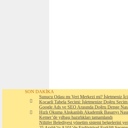
SON DAKİKA
Sunucu Odası mı Veri Merkezi mi? İşletmeniz İçi
Kocaeli Tabela Seçimi: İşletmenize Doğru Seçim
Google Ads ve SEO Arasında Doğru Denge Nası
Hızlı Okuma Alışkanlığı Akademik Başarıyı Nasıl
Kemer’de yılbaşı hazırlıkları tamamlandı
Nilüfer Belediyesi yönetim sistemi belgelerini yen
25 Aralık’ta A101’de Endüstriyel Forklift Seçene