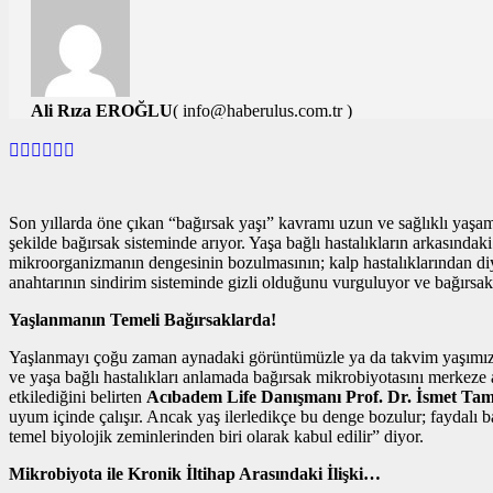
Ali Rıza EROĞLU
( info@haberulus.com.tr )
TÜM YAZILARI
Son yıllarda öne çıkan “bağırsak yaşı” kavramı uzun ve sağlıklı yaşam (
şekilde bağırsak sisteminde arıyor. Yaşa bağlı hastalıkların arkasındak
mikroorganizmanın dengesinin bozulmasının; kalp hastalıklarından diya
anahtarının sindirim sisteminde gizli olduğunu vurguluyor ve bağırsakl
Yaşlanmanın Temeli Bağırsaklarda!
Yaşlanmayı çoğu zaman aynadaki görüntümüzle ya da takvim yaşımızla il
ve yaşa bağlı hastalıkları anlamada bağırsak mikrobiyotasını merkeze 
etkilediğini belirten
Acıbadem Life Danışmanı Prof. Dr. İsmet Ta
uyum içinde çalışır. Ancak yaş ilerledikçe bu denge bozulur; faydalı bak
temel biyolojik zeminlerinden biri olarak kabul edilir” diyor.
Mikrobiyota ile Kronik İltihap Arasındaki İlişki…