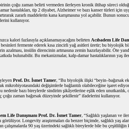
 birinin çoğu zaman belirti vermeden ilerleyen kronik iltihap süreci old
ar hastalıkları, tip 2 diyabet, Alzheimer ve bazı kanser türleri için uyg
tırarak zararlı maddelerin kana karışmasına yol açabilir. Bunun sonucun
lerini kullanıyor.
alnızca kalori fazlasıyla açıklanamayacağını belirten
Acıbadem Life Dan
 besinleri fermente ederek kısa zincirli yağ asitleri üretir; bu biyolojik 
in azalması, insülin direncinin artmasına zemin hazırlayabilir. Öte yand
 katkıda bulunabilir. Bu mekanizmalar, kalp-damar hastalıklarının yaş ile
söyleyen
Prof. Dr. İsmet Tamer
, “Bu biyolojik ilişki “beyin–bağırsak e
sak mikrobiyotasındaki değişimlerle bağlantılı olabileceğine işaret ediyo
r. Bu nedenle bazı bireylerde sindirim şikâyetlerine eşlik eden unutkanl
eç çoğu zaman bağırsak düzeyinde şekillenir” ifadelerini kullanıyor.
em Life Danışmanı Prof. Dr. İsmet Tamer
, “Sağlıklı yaşlanan ve il
u görülüyor. Longevity araştırmaları da benzer biçimde, sağlıklı yaş alan
alışmalarda 90 yaş üzerindeki sağlıklı bireylerde bile bu çeşitliliğin k