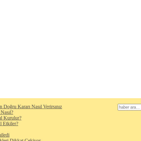
n Doğru Kararı Nasıl Verirsınız
 Nasıl?
l Kurulur?
 Etkiler?
iledi
kleri Dikkat Çekiyor