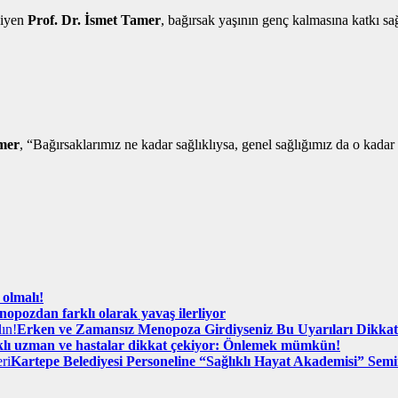
diyen
Prof. Dr. İsmet Tamer
, bağırsak yaşının genç kalmasına katkı sa
amer
, “Bağırsaklarımız ne kadar sağlıklıysa, genel sağlığımız da o kadar
 olmalı!
opozdan farklı olarak yavaş ilerliyor
Erken ve Zamansız Menopoza Girdiyseniz Bu Uyarıları Dikkat
klı uzman ve hastalar dikkat çekiyor: Önlemek mümkün!
Kartepe Belediyesi Personeline “Sağlıklı Hayat Akademisi” Semi