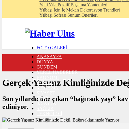
Yeni Yıla Pozitif Başlama Yöntemleri
Yılbaşı İçin İç Mekan Dekorasyon Trendleri
Yılbaşı Sofrası Sunum Önerileri
FOTO GALERİ
VIDEO GALERİ
ANASAYFA
TRAFİK DURUMU
DÜNYA
NÖBETÇİ ECZANELER
GÜNDEM
CANLI SONUÇLAR
YEREL HABERLER
HABER GÖNDER
EKONOMİ
BURÇLAR
Gerçek Yaşınız Kimliğinizde Değ
EĞİTİM
İLETİŞİM
MAGAZİN
SİYASET
Son yıllarda öne çıkan “bağırsak yaşı” kav
SPOR
3. SAYFA
ediniyor.
SAĞLIK
TEKNOLOJİ