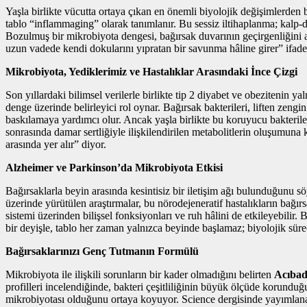
Yaşla birlikte vücutta ortaya çıkan en önemli biyolojik değişimlerden
tablo “inflammaging” olarak tanımlanır. Bu sessiz iltihaplanma; kalp-dam
Bozulmuş bir mikrobiyota dengesi, bağırsak duvarının geçirgenliğini ar
uzun vadede kendi dokularını yıpratan bir savunma hâline girer” ifade
Mikrobiyota, Yediklerimiz ve Hastalıklar Arasındaki İnce Çizgi
Son yıllardaki bilimsel verilerle birlikte tip 2 diyabet ve obezitenin y
denge üzerinde belirleyici rol oynar. Bağırsak bakterileri, liften zengin
baskılamaya yardımcı olur. Ancak yaşla birlikte bu koruyucu bakteriler
sonrasında damar sertliğiyle ilişkilendirilen metabolitlerin oluşumuna
arasında yer alır” diyor.
Alzheimer ve Parkinson’da Mikrobiyota Etkisi
Bağırsaklarla beyin arasında kesintisiz bir iletişim ağı bulunduğunu 
üzerinde yürütülen araştırmalar, bu nörodejeneratif hastalıkların bağır
sistemi üzerinden bilişsel fonksiyonları ve ruh hâlini de etkileyebili
bir deyişle, tablo her zaman yalnızca beyinde başlamaz; biyolojik sür
Bağırsaklarınızı Genç Tutmanın Formülü
Mikrobiyota ile ilişkili sorunların bir kader olmadığını belirten
Acıbad
profilleri incelendiğinde, bakteri çeşitliliğinin büyük ölçüde korunduğ
mikrobiyotası olduğunu ortaya koyuyor. Science dergisinde yayımlanan ç