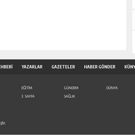
EHBERİ
YAZARLAR
GAZETELER
HABER GÖNDER
KÜN
EĞİTİM
GÜNDEM
DÜNYA
3. SAYFA
SAĞLIK
tır.