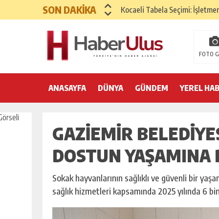
SON DAKİKA
Kocaeli Tabela Seçimi: İşletme
Google Ads ve SEO Arasında D
Hızlı Okuma Alışkanlığı Akadem
FOTO G
Kemer’de yılbaşı hazırlıkları 
ANASAYFA
DÜNYA
Nilüfer Belediyesi yönetim sist
GÜNDEM
YEREL HA
25 Aralık’ta A101’de Endüstriye
GAZIEMIR BELEDIYES
Yeni Yıla Pozitif Başlama Yönte
Yılbaşı İçin İç Mekan Dekorasy
DOSTUN YAŞAMINA
Yılbaşı Sofrası Sunum Önerileri
Sokak hayvanlarının sağlıklı ve güvenli bir yaş
sağlık hizmetleri kapsamında 2025 yılında 6 bin