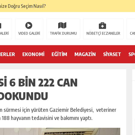
nize Doğru Seçim Nasıl?
oğru Denge Nasıl Kurulur?
ik Başarıyı Nasıl Etkiler?
ALERİ
VIDEO GALERİ
TRAFİK DURUMU
NÖBETÇİ ECZANELER
CA
tamamlandı
emi belgelerini yeniledi
BERLER
EKONOMİ
EĞİTİM
MAGAZİN
SİYASET
SP
l Forklift Seçenekleri Dikkat Çekiyor
I 6 BIN 222 CAN
mleri
on Trendleri
 DOKUNDU
am sürmesi için yürüten Gaziemir Belediyesi, veteriner
 188 hayvanın tedavisini ve bakımını yaptı.