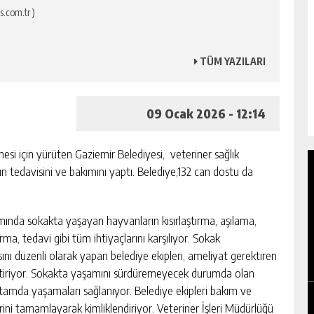
s.com.tr )
TÜM YAZILARI
09 Ocak 2026 - 12:14
esi için yürüten Gaziemir Belediyesi, veteriner sağlık
n tedavisini ve bakımını yaptı. Belediye,132 can dostu da
mında sokakta yaşayan hayvanların kısırlaştırma, aşılama,
rma, tedavi gibi tüm ihtiyaçlarını karşılıyor. Sokak
OTO ÇILINGIR HIZMETI ALIRKEN DIKKAT
ını düzenli olarak yapan belediye ekipleri, ameliyat gerektiren
EDILMESI GEREKENLER
eştiriyor. Sokakta yaşamını sürdüremeyecek durumda olan
GÜNLÜK HABER AKIŞI
ortamda yaşamaları sağlanıyor. Belediye ekipleri bakım ve
rini tamamlayarak kimliklendiriyor. Veteriner İşleri Müdürlüğü