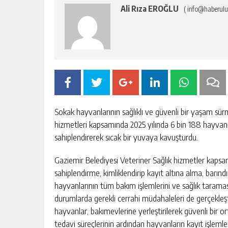
Ali Rıza EROĞLU
( info@haberulu
Sokak hayvanlarının sağlıklı ve güvenli bir yaşam sürm
hizmetleri kapsamında 2025 yılında 6 bin 188 hayvanı
sahiplendirerek sıcak bir yuvaya kavuşturdu.
Gaziemir Belediyesi Veteriner Sağlık hizmetler kapsa
sahiplendirme, kimliklendirip kayıt altına alma, barındı
RÜYADA ÇANTA GÖRMEK NEYE
hayvanlarının tüm bakım işlemlerini ve sağlık taramas
IŞARETTIR?
durumlarda gerekli cerrahi müdahaleleri de gerçekl
GÜNLÜK HABER AKIŞI
hayvanlar, bakımevlerine yerleştirilerek güvenli bir 
tedavi süreçlerinin ardından hayvanların kayıt işlemle