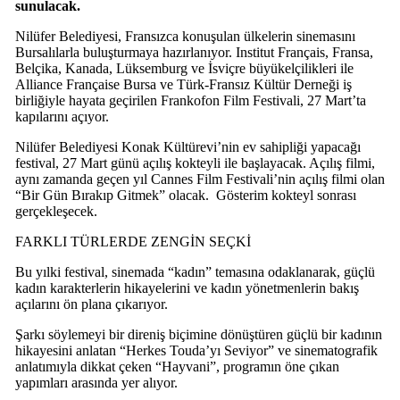
sunulacak.
Nilüfer Belediyesi, Fransızca konuşulan ülkelerin sinemasını
Bursalılarla buluşturmaya hazırlanıyor. Institut Français, Fransa,
Belçika, Kanada, Lüksemburg ve İsviçre büyükelçilikleri ile
Alliance Française Bursa ve Türk-Fransız Kültür Derneği iş
birliğiyle hayata geçirilen Frankofon Film Festivali, 27 Mart’ta
kapılarını açıyor.
Nilüfer Belediyesi Konak Kültürevi’nin ev sahipliği yapacağı
festival, 27 Mart günü açılış kokteyli ile başlayacak. Açılış filmi,
aynı zamanda geçen yıl Cannes Film Festivali’nin açılış filmi olan
“Bir Gün Bırakıp Gitmek” olacak. Gösterim kokteyl sonrası
gerçekleşecek.
FARKLI TÜRLERDE ZENGİN SEÇKİ
Bu yılki festival, sinemada “kadın” temasına odaklanarak, güçlü
kadın karakterlerin hikayelerini ve kadın yönetmenlerin bakış
açılarını ön plana çıkarıyor.
Şarkı söylemeyi bir direniş biçimine dönüştüren güçlü bir kadının
hikayesini anlatan “Herkes Touda’yı Seviyor” ve sinematografik
anlatımıyla dikkat çeken “Hayvani”, programın öne çıkan
yapımları arasında yer alıyor.