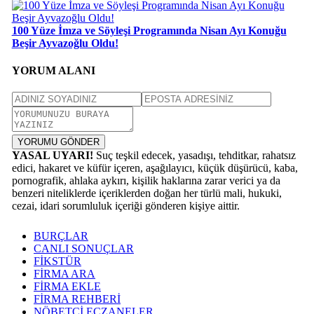
100 Yüze İmza ve Söyleşi Programında Nisan Ayı Konuğu
Beşir Ayvazoğlu Oldu!
YORUM ALANI
YORUMU GÖNDER
YASAL UYARI!
Suç teşkil edecek, yasadışı, tehditkar, rahatsız
edici, hakaret ve küfür içeren, aşağılayıcı, küçük düşürücü, kaba,
pornografik, ahlaka aykırı, kişilik haklarına zarar verici ya da
benzeri niteliklerde içeriklerden doğan her türlü mali, hukuki,
cezai, idari sorumluluk içeriği gönderen kişiye aittir.
BURÇLAR
CANLI SONUÇLAR
FİKSTÜR
FİRMA ARA
FİRMA EKLE
FİRMA REHBERİ
NÖBETÇİ ECZANELER