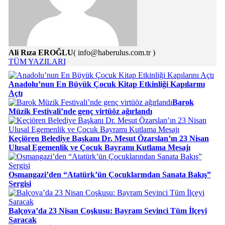
Ali Rıza EROĞLU
( info@haberulus.com.tr )
TÜM YAZILARI
Anadolu’nun En Büyük Çocuk Kitap Etkinliği Kapılarını
Açtı
Barok
Müzik Festivali’nde genç virtüöz ağırlandı
Keçiören Belediye Başkanı Dr. Mesut Özarslan’ın 23 Nisan
Ulusal Egemenlik ve Çocuk Bayramı Kutlama Mesajı
Osmangazi’den “Atatürk’ün Çocuklarından Sanata Bakış”
Sergisi
Balçova’da 23 Nisan Coşkusu: Bayram Sevinci Tüm İlçeyi
Saracak