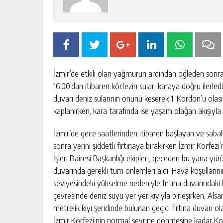
İzmir’de etkili olan yağmurun ardından öğleden sonra şi
16.00’dan itibaren körfezin suları karaya doğru ilerled
duvarı deniz sularının önünü keserek 1. Kordon’u olas
kaplanırken, kara tarafında ise yaşam olağan akışıyla
İzmir’de gece saatlerinden itibaren başlayan ve sabah
sonra yerini şiddetli fırtınaya bırakırken İzmir Körfez
İşleri Dairesi Başkanlığı ekipleri, geceden bu yana yür
duvarında gerekli tüm önlemleri aldı. Hava koşullarının
RÜYADA ÇANTA GÖRMEK NEYE
seviyesindeki yükselme nedeniyle fırtına duvarındaki 
IŞARETTIR?
çevresinde deniz suyu yer yer kıyıyla birleşirken, A
GÜNLÜK HABER AKIŞI
metrelik kıyı şeridinde bulunan geçici fırtına duvarı ol
İzmir Körfezi’nin normal seyrine dönmesine kadar Ko