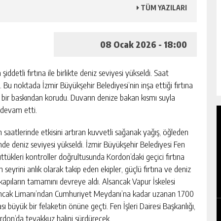
TÜM YAZILARI
08 Ocak 2026 - 18:00
ddetli fırtına ile birlikte deniz seviyesi yükseldi. Saat
i. Bu noktada İzmir Büyükşehir Belediyesi’nin inşa ettiği fırtına
ı bir baskından korudu. Duvarın denize bakan kısmı suyla
 devam etti.
 saatlerinde etkisini artıran kuvvetli sağanak yağış, öğleden
i’nde deniz seviyesi yükseldi. İzmir Büyükşehir Belediyesi Fen
üttükleri kontroller doğrultusunda Kordon’daki geçici fırtına
 seyrini anlık olarak takip eden ekipler, güçlü fırtına ve deniz
OTO ÇILINGIR HIZMETI ALIRKEN DIKKAT
kapıların tamamını devreye aldı. Alsancak Vapur İskelesi
EDILMESI GEREKENLER
lsancak Limanı’ndan Cumhuriyet Meydanı’na kadar uzanan 1.700
GÜNLÜK HABER AKIŞI
ası büyük bir felaketin önüne geçti. Fen İşleri Dairesi Başkanlığı,
rdon’da teyakkuz halini sürdürecek.