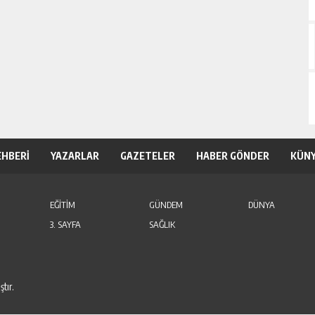
EHBERİ
YAZARLAR
GAZETELER
HABER GÖNDER
KÜN
EĞİTİM
GÜNDEM
DÜNYA
3. SAYFA
SAĞLIK
tır.