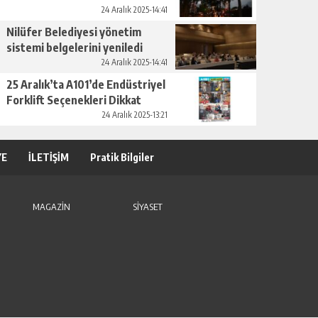
24 Aralık 2025-14:41
Nilüfer Belediyesi yönetim
sistemi belgelerini yeniledi
24 Aralık 2025-14:41
25 Aralık’ta A101’de Endüstriyel
Forklift Seçenekleri Dikkat
Çekiyor
24 Aralık 2025-13:21
YE
İLETİŞİM
Pratik Bilgiler
MAGAZİN
SİYASET