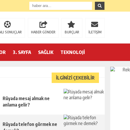
NLI SONUÇLAR
HABER GÖNDER
BURÇLAR
İLETİŞİM
OR
3. SAYFA
SAĞLIK
TEKNOLOJİ
İLGİNİZİ ÇEKEBİLİR
Rüyada mesaj almak ne
anlama gelir?
Rüyada telefon görmek ne