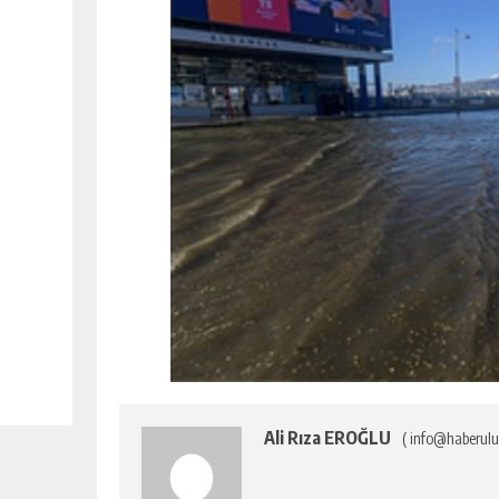
Ali Rıza EROĞLU
( info@haberulu