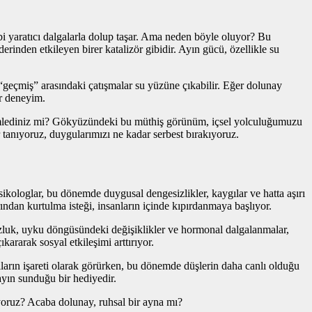
bi yaratıcı dalgalarla dolup taşar. Ama neden böyle oluyor? Bu
erinden etkileyen birer katalizör gibidir. Ayın gücü, özellikle su
 “geçmiş” arasındaki çatışmalar su yüzüne çıkabilir. Eğer dolunay
ir deneyim.
neyimlediniz mi? Gökyüzündeki bu müthiş görünüm, içsel yolculuğumuzu
r tanıyoruz, duygularımızı ne kadar serbest bırakıyoruz.
kologlar, bu dönemde duygusal dengesizlikler, kaygılar ve hatta aşırı
arından kurtulma isteği, insanların içinde kıpırdanmaya başlıyor.
suzluk, uyku döngüsündeki değişiklikler ve hormonal dalgalanmalar,
ararak sosyal etkileşimi arttırıyor.
ıların işareti olarak görürken, bu dönemde düşlerin daha canlı olduğu
ayın sunduğu bir hediyedir.
oruz? Acaba dolunay, ruhsal bir ayna mı?