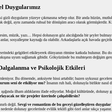
el Duygularımız
eki gizli duyguların yüzeye çıkmasına sebep olur. Bir anda hüzün, mut
arak değil, aynı zamanda ruhsal bir dönüşüm aracı olarak görmüşlerdir. Ki
Resim, müzik, yazı… Hepsi dolunayın göz alıcılığında bir şeyler bulmayı b
 anlar, sosyalleşme kaynağı da olabilir. Arkadaşlarla açık havada geçiril
rindeki gelgitleri etkileyerek dünyanın ritmine katkıda bulunur. Bu d
 akışına uyum sağlamak gibidir. Gökyüzünde bu muhteşem değişim gerçekl
algalanma ve Psikolojik Etkileri
lemleniyor. Bu dönemde, anksiyete hissi artabilir; bazen uykusuz geceler
urum seni de etkiliyor mu?
İnsanın ruh hali, dolunayla birlikte nasıl 
ayın ışığında ilham aldıklarını ifade ediyorlar. Moğol kültüründe, doluna
rlayacak ne tür projeler üzerinde çalışabilirsin?
nırlı değil.
Sevgi ve romantizm de bu geceyi güzelleştiren duygular
 nedenle dolunay gecelerinde evlilik teklifi gibi özel anlar sıkça yaşanır.