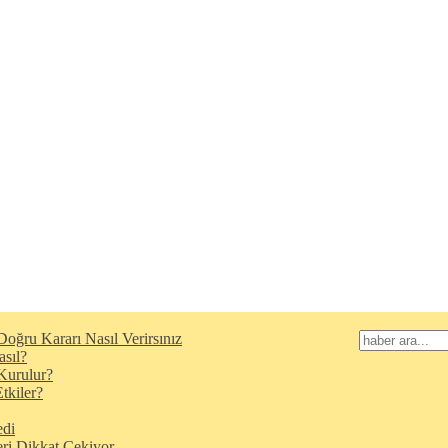
oğru Kararı Nasıl Verirsınız
asıl?
Kurulur?
tkiler?
edi
eri Dikkat Çekiyor