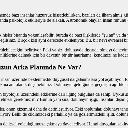
emde bazı insanlar huzursuz hissedebilirken, bazıları da ilham almış gi
nda psikolojik etkileriyle de alakalı. Astronomik olaylar, insan ruhunu d
 hisler biranda yoğunlaşabilir; burada da bazı ilişkilerde “şu an” ya da
ğilsiniz. Birçok kişi aynı derecede etkileniyor. Bu, bir nevi evrensel b
örülebileceğini belirtiyor. Peki ya siz, dolunayda dışarıda olmayı de
liklerine dalmak için bir davettir, bir tür hatırlatma; kendimizi ne kada
zun Arka Planında Ne Var?
insan üzerinde beklenmedik duygusal dalgalanmalara yol açabiliyor. Psi
bırakma anı olarak düşünebiliriz. Dolunayın geldiğinde, geçmişin ağırlıkl
 biyolojisi üzerindeki etkilerine dair ilginç bulgulara da sahip. Uyku
tmesi gerekmez mi? Bunun yanı sıra, dolunayın ışığı, insanları dışarı çık
er, onun gizemini daha da derinleştiriyor. Eski toplumlar, dolunayı tanr
iyor? Belki de cildimizdeki parlaklık ya da gözlerimizdeki ışıltı, dolun
n de içsel yolculuğumuza çıkmaya davet ediyor. Hangi duyguları saklıy