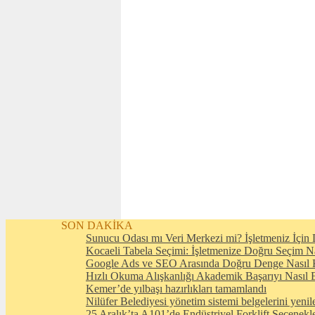
SON DAKİKA
Sunucu Odası mı Veri Merkezi mi? İşletmeniz İçin D
Kocaeli Tabela Seçimi: İşletmenize Doğru Seçim N
Google Ads ve SEO Arasında Doğru Denge Nasıl 
Hızlı Okuma Alışkanlığı Akademik Başarıyı Nasıl E
Kemer’de yılbaşı hazırlıkları tamamlandı
Nilüfer Belediyesi yönetim sistemi belgelerini yenil
25 Aralık’ta A101’de Endüstriyel Forklift Seçenekl