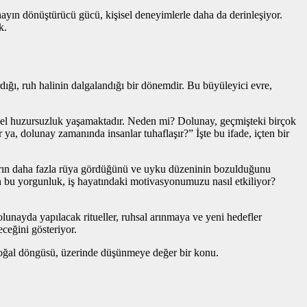
nayın dönüştürücü gücü, kişisel deneyimlerle daha da derinleşiyor.
k.
ığı, ruh halinin dalgalandığı bir dönemdir. Bu büyüleyici evre,
 içsel huzursuzluk yaşamaktadır. Neden mi? Dolunay, geçmişteki birçok
ya, dolunay zamanında insanlar tuhaflaşır?” İşte bu ifade, içten bir
anların daha fazla rüya gördüğünü ve uyku düzeninin bozulduğunu
bu yorgunluk, iş hayatındaki motivasyonumuzu nasıl etkiliyor?
lunayda yapılacak ritueller, ruhsal arınmaya ve yeni hedefler
ceğini gösteriyor.
 doğal döngüsü, üzerinde düşünmeye değer bir konu.