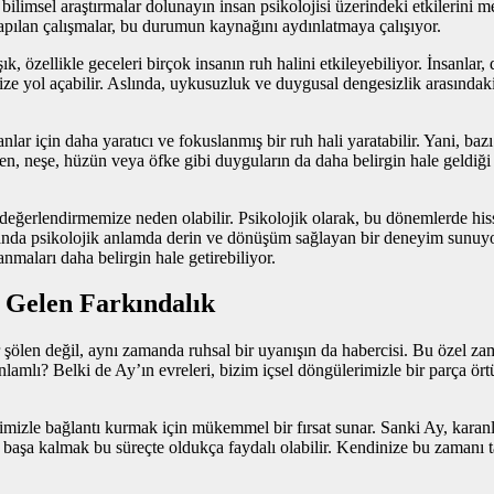
bilimsel araştırmalar dolunayın insan psikolojisi üzerindeki etkilerini
lan çalışmalar, bu durumun kaynağını aydınlatmaya çalışıyor.
 özellikle geceleri birçok insanın ruh halini etkileyebiliyor. İnsanlar
ize yol açabilir. Aslında, uykusuzluk ve duygusal dengesizlik arasındak
lar için daha yaratıcı ve fokuslanmış bir ruh hali yaratabilir. Yani, baz
ken, neşe, hüzün veya öfke gibi duyguların da daha belirgin hale geldiğ
eğerlendirmemize neden olabilir. Psikolojik olarak, bu dönemlerde his
manda psikolojik anlamda derin ve dönüşüm sağlayan bir deneyim sunu
nmaları daha belirgin hale getirebiliyor.
a Gelen Farkındalık
len değil, aynı zamanda ruhsal bir uyanışın da habercisi. Bu özel zaman
nlamlı? Belki de Ay’ın evreleri, bizim içsel döngülerimizle bir parça ör
iğimizle bağlantı kurmak için mükemmel bir fırsat sunar. Sanki Ay, kar
başa kalmak bu süreçte oldukça faydalı olabilir. Kendinize bu zamanı ta