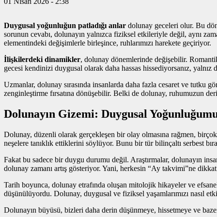
01 Nisan 2026 - 2:38
Duygusal yoğunluğun patladığı anlar
dolunay geceleri olur. Bu dön
sorunun cevabı, dolunayın yalnızca fiziksel etkileriyle değil, aynı zama
elementindeki değişimlerle birleşince, ruhlarımızı harekete geçiriyor.
İlişkilerdeki dinamikler
, dolunay dönemlerinde değişebilir. Romantik
gecesi kendinizi duygusal olarak daha hassas hissediyorsanız, yalnız de
Uzmanlar, dolunay sırasında insanlarda daha fazla cesaret ve tutku g
zenginleştirme fırsatına dönüşebilir. Belki de dolunay, ruhumuzun derin
Dolunayın Gizemi: Duygusal Yoğunluğumu
Dolunay, düzenli olarak gerçekleşen bir olay olmasına rağmen, birçok 
neşelere tanıklık ettiklerini söylüyor. Bunu bir tür bilinçaltı serbest 
Fakat bu sadece bir duygu durumu değil. Araştırmalar, dolunayın insan
dolunay zamanı artış gösteriyor. Yani, herkesin “Ay takvimi”ne dikkat e
Tarih boyunca, dolunay etrafında oluşan mitolojik hikayeler ve efsanel
düşünülüyordu. Dolunay, duygusal ve fiziksel yaşamlarımızı nasıl etkil
Dolunayın büyüsü, bizleri daha derin düşünmeye, hissetmeye ve baze