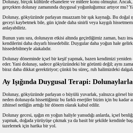
Dolunay, birçok kültürde efsanelere ve mitlere konu olmuştur. Ancak, 
gerçekten dolunay zamanında duygusal yoğunluğumuz artıyor mu? Yapı
Dolunay, gökyüzünde parlayan muazzam bir ışık kaynağı. Bu doğal ışık,
geceyi kaybetmek bile, gün içinde daha sinirli veya kaygılı hissetmem
anlayabiliriz.
Bunun yanı sıra, dolunayın etkisi altında geçirdiğimiz zaman, bazı insan
kendilerini daha duyarlı hissedebilir. Duygular daha yoğun hale gelir
hissedebilmeyle alakalıdır.
Dolunay döneminde içsel bir keşif yapmak, bazen kendimizi yeniden d
eder. Yani dolunay, sadece gökyüzündeki bir görüntü değil; aynı za
biraz daha dikkat gerektiriyor; çünkü bu süreç, ruh halimizdeki dalgala
Ay Işığında Duygusal Terapi: Dolunaylarl
Dolunay, gökyüzünde parlayan o büyülü yuvarlak, yalnızca görsel bir şö
neden dolunayda hissettiğimiz bu farklı enerjiler bizim için bu kadar a
zihinsel netliğin arttığı bir dönem olarak kabul edilir.
Dolunay gecesi, ışığın en yoğun haliyle yansıdığı anlarda, içsel benl
yapmak, doğada yürüyüşe çıkmak ya da basit bir şekilde kendinle baş 
tazelemek için harika bir yol.