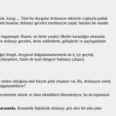
luluk, kaygı… Tüm bu duygular dolunayın etkisiyle coşkuyla patlak
mi insanlar, dolunay geceleri meditasyon yapar, bazıları ise sanatla
aşarmıştır. Bazen, en derin yaratıcı fikirler karanlığın ortasında
en dolunay geceleri, derin sohbetlerin, gülüşlerin ve paylaşımların
oğal döngü, duygusal dalgalanmalarımızla da iç içe geçmiş
eşirken, bizler de içsel dengeyi bulmaya çalışırız.
e neden olduğuna dair birçok şehir efsanesi var. Bu, dolunayın enerji
dalgalanabiliyor?
y gecelerinde müzik ve dans etkinlikleri düzenleniyor, bu da toplumsal
 arasında.
Romantik ilişkilerde dolunay, göz alıcı bir arka plan