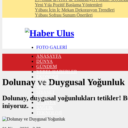
Yeni Yıla Pozitif Başlama Yöntemleri
Yılbaşı İçin İç Mekan Dekorasyon Trendleri
Yılbaşı Sofrası Sunum Önerileri
FOTO GALERİ
VIDEO GALERİ
ANASAYFA
TRAFİK DURUMU
DÜNYA
NÖBETÇİ ECZANELER
GÜNDEM
CANLI SONUÇLAR
YEREL HABERLER
HABER GÖNDER
EKONOMİ
BURÇLAR
Dolunay ve Duygusal Yoğunluk
EĞİTİM
İLETİŞİM
MAGAZİN
SİYASET
Dolunay, duygusal yoğunlukları tetikler! Bu
SPOR
3. SAYFA
iniyoruz.
SAĞLIK
TEKNOLOJİ