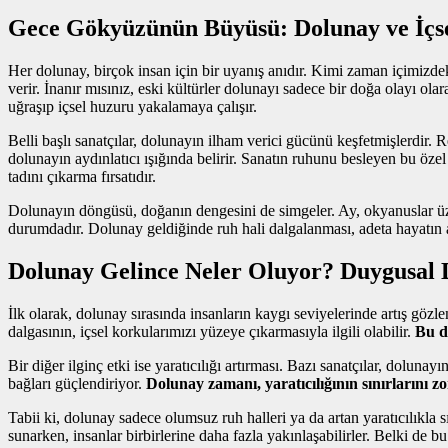
Gece Gökyüzünün Büyüsü: Dolunay ve İçs
Her dolunay, birçok insan için bir uyanış anıdır. Kimi zaman içimizd
verir. İnanır mısınız, eski kültürler dolunayı sadece bir doğa olayı ol
uğraşıp içsel huzuru yakalamaya çalışır.
Belli başlı sanatçılar, dolunayın ilham verici gücünü keşfetmişlerdir. 
dolunayın aydınlatıcı ışığında belirir. Sanatın ruhunu besleyen bu özel
tadını çıkarma fırsatıdır.
Dolunayın döngüsü, doğanın dengesini de simgeler. Ay, okyanuslar üze
durumdadır. Dolunay geldiğinde ruh hali dalgalanması, adeta hayatın
Dolunay Gelince Neler Oluyor? Duygusal D
İlk olarak, dolunay sırasında insanların kaygı seviyelerinde artış göz
dalgasının, içsel korkularımızı yüzeye çıkarmasıyla ilgili olabilir.
Bu d
Bir diğer ilginç etki ise yaratıcılığı artırması. Bazı sanatçılar, dolun
bağları güçlendiriyor.
Dolunay zamanı, yaratıcılığının sınırlarını zo
Tabii ki, dolunay sadece olumsuz ruh halleri ya da artan yaratıcılıkla sı
sunarken, insanlar birbirlerine daha fazla yakınlaşabilirler. Belki de bu