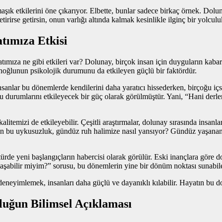
aşık etkilerini öne çıkarıyor. Elbette, bunlar sadece birkaç örnek. Dolu
rse getirsin, onun varlığı altında kalmak kesinlikle ilginç bir yolculu
tımıza Etkisi
mıza ne gibi etkileri var? Dolunay, birçok insan için duyguların kabard
anoğlunun psikolojik durumunu da etkileyen güçlü bir faktördür.
 insanlar bu dönemlerde kendilerini daha yaratıcı hissederken, birçoğu
u durumlarını etkileyecek bir güç olarak görülmüştür. Yani, “Hani derler 
alitemizi de etkileyebilir. Çeşitli araştırmalar, dolunay sırasında ins
n bu uykusuzluk, gündüz ruh halimize nasıl yansıyor? Gündüz yaşanan 
rde yeni başlangıçların habercisi olarak görülür. Eski inançlara göre do
aşabilir miyim?” sorusu, bu dönemlerin yine bir dönüm noktası sunabile
deneyimlemek, insanları daha güçlü ve dayanıklı kılabilir. Hayatın bu
luğun Bilimsel Açıklaması