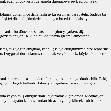
 merak eden birçok kişiyi de anında düşünmeye sevk ediyor. Peki,
, dolunay döneminde daha fazla uyku sorunları yaşayabilir. Sadece bir
i ilişkiyi düşündüğümüzde, dolunayın bu etkisini daha iyi
ı insanlar bu dönemde sanatsal bir açılım yaşarken, diğerleri
i gözlemleniyor. Belki de bu, dolunayın gizemli atmosferini
settiğimiz yoğun duygular, kendi içsel yolculuğumuzda bize rehberlik
yor. Duygusal durumlarımızı anlamak ve yönetmek, böyle dönemlerde
lar, birçok insan için derin bir duygusal terapiye dönüşebilir. Peki,
tüşüyor. Birçok kültürde dolunay, duyguların zirveye ulaştığı ve
anlıkta kaybolmuş duygularımızı aydınlatmak için orada. Meditasyon
nıyın; hayatın karmaşasından bir adım geri çekilmek, ruh halinizi