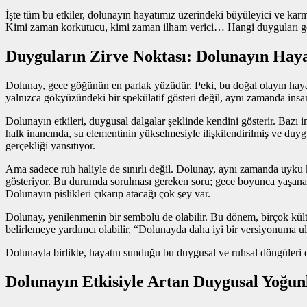
İşte tüm bu etkiler, dolunayın hayatımız üzerindeki büyüleyici ve karm
Kimi zaman korkutucu, kimi zaman ilham verici… Hangi duyguları getiri
Duyguların Zirve Noktası: Dolunayın Haya
Dolunay, gece göğünün en parlak yüzüdür. Peki, bu doğal olayın hayatı
yalnızca gökyüzündeki bir spekülatif gösteri değil, aynı zamanda ins
Dolunayın etkileri, duygusal dalgalar şeklinde kendini gösterir. Bazı
halk inancında, su elementinin yükselmesiyle ilişkilendirilmiş ve duyg
gerçekliği yansıtıyor.
Ama sadece ruh haliyle de sınırlı değil. Dolunay, aynı zamanda uyku k
gösteriyor. Bu durumda sorulması gereken soru; gece boyunca yaşana
Dolunayın pislikleri çıkarıp atacağı çok şey var.
Dolunay, yenilenmenin bir sembolü de olabilir. Bu dönem, birçok kültü
belirlemeye yardımcı olabilir. “Dolunayda daha iyi bir versiyonuma ul
Dolunayla birlikte, hayatın sunduğu bu duygusal ve ruhsal döngüleri 
Dolunayın Etkisiyle Artan Duygusal Yoğun