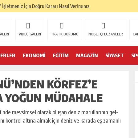
İşletmeniz İçin Doğru Kararı Nasıl Verirsınız
ze Doğru Seçim Nasıl?
ru Denge Nasıl Kurulur?
ALERİ
VIDEO GALERİ
TRAFİK DURUMU
NÖBETÇİ ECZANELER
CA
Başarıyı Nasıl Etkiler?
mamlandı
BERLER
EKONOMİ
EĞİTİM
MAGAZİN
SİYASET
SP
i belgelerini yeniledi
Ü’NDEN KÖRFEZ’E
Forklift Seçenekleri Dikkat Çekiyor
eri
A YOĞUN MÜDAHALE
 Trendleri
’nde mevsimsel olarak oluşan deniz marullarının gel-
sını kontrol altına almak için deniz ve karada eş zamanlı