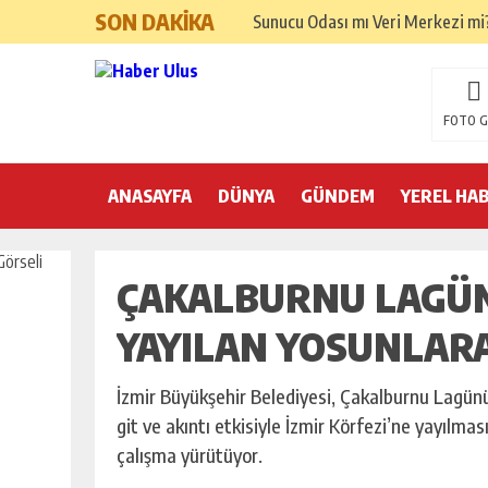
SON DAKİKA
Sunucu Odası mı Veri Merkezi mi? 
Kocaeli Tabela Seçimi: İşletmeni
Google Ads ve SEO Arasında Doğ
FOTO G
Hızlı Okuma Alışkanlığı Akademik 
ANASAYFA
DÜNYA
Kemer’de yılbaşı hazırlıkları ta
GÜNDEM
YEREL HA
Nilüfer Belediyesi yönetim sistem
ÇAKALBURNU LAGÜN
25 Aralık’ta A101’de Endüstriyel 
Yeni Yıla Pozitif Başlama Yönteml
YAYILAN YOSUNLAR
Yılbaşı İçin İç Mekan Dekorasyon
İzmir Büyükşehir Belediyesi, Çakalburnu Lagünü
Yılbaşı Sofrası Sunum Önerileri
git ve akıntı etkisiyle İzmir Körfezi’ne yayılma
çalışma yürütüyor.