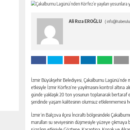
Ali Rıza EROĞLU
( info@haberulu
İzmir Büyükşehir Belediyesi, Çakalburnu Lagünü’nde me
etkisiyle İzmir Körfezi’ne yayılmasını kontrol altına
günde yaklaşık 20 ton yosunun toplanarak bertaraf ed
şeridinde yaşam kalitesinin olumsuz etkilenmemesi h
İzmir’in Balçova ilçesi İnciraltı bölgesindeki Çakalbu
marulları su seviyesinin düşmesiyle yüzeye çıkmaya ba
rüzgârın etkisiyle Göztepe, Karantina, Konak ve Alsanc