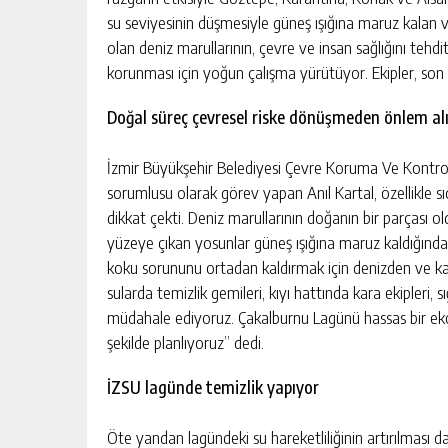
su seviyesinin düşmesiyle güneş ışığına maruz kalan v
olan deniz marullarının, çevre ve insan sağlığını teh
korunması için yoğun çalışma yürütüyor. Ekipler, son
Doğal süreç çevresel riske dönüşmeden önlem al
İzmir Büyükşehir Belediyesi Çevre Koruma Ve Kontro
sorumlusu olarak görev yapan Anıl Kartal, özellikle sıc
dikkat çekti. Deniz marullarının doğanın bir parçası 
yüzeye çıkan yosunlar güneş ışığına maruz kaldığın
koku sorununu ortadan kaldırmak için denizden ve k
sularda temizlik gemileri, kıyı hattında kara ekipleri, 
müdahale ediyoruz. Çakalburnu Lagünü hassas bir eko
şekilde planlıyoruz” dedi.
İZSU lagünde temizlik yapıyor
Öte yandan lagündeki su hareketliliğinin artırılması 