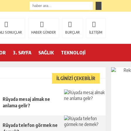
NLI SONUÇLAR
HABER GÖNDER
BURÇLAR
İLETİŞİM
OR
3. SAYFA
SAĞLIK
TEKNOLOJİ
İLGİNİZİ ÇEKEBİLİR
Rüyada mesaj almak ne
anlama gelir?
Rüyada telefon görmek ne