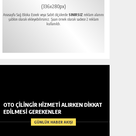
(336x280px)
Anasayfa Sağ Bloka Esnek veya Sabit ölçülerde
SINIRSIZ
reklam alanını
şablon olarak ekleyebilirsiniz. Şuan örnek olarak sadece 2 reklam
kullanıldı.
OTO ÇILINGIR HIZMETI ALIRKEN DIKKAT
EDILMESI GEREKENLER
GÜNLÜK HABER AKIŞI