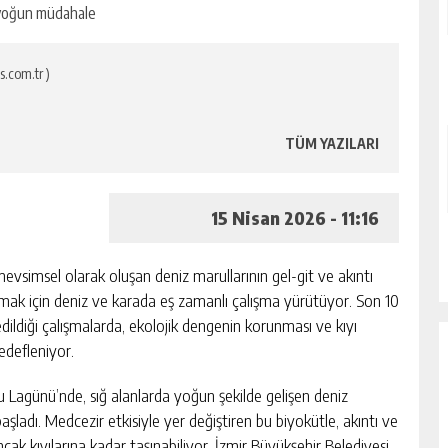
s.com.tr )
TÜM YAZILARI
15 Nisan 2026 - 11:16
vsimsel olarak oluşan deniz marullarının gel-git ve akıntı
 almak için deniz ve karada eş zamanlı çalışma yürütüyor. Son 10
ildiği çalışmalarda, ekolojik dengenin korunması ve kıyı
edefleniyor.
rnu Lagünü’nde, sığ alanlarda yoğun şekilde gelişen deniz
şladı. Medcezir etkisiyle yer değiştiren bu biyokütle, akıntı ve
ak kıyılarına kadar taşınabiliyor. İzmir Büyükşehir Belediyesi,