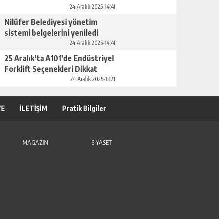
GÜNLÜK HABER AKIŞI
24 Aralık 2025-14:41
Nilüfer Belediyesi yönetim
sistemi belgelerini yeniledi
24 Aralık 2025-14:41
25 Aralık’ta A101’de Endüstriyel
Forklift Seçenekleri Dikkat
Çekiyor
24 Aralık 2025-13:21
ASTROLOJIDE KADER VE SEÇIM İLIŞKISI
YE
İLETİŞİM
Pratik Bilgiler
GÜNLÜK HABER AKIŞI
MAGAZİN
SİYASET