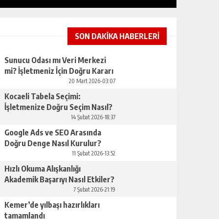
SON DAKİKA HABERLERİ
Sunucu Odası mı Veri Merkezi
mi? İşletmeniz İçin Doğru Kararı
RÜYADA KONUŞMAK NEYE
Nasıl Verirsınız
YORUMLANIR?
20 Mart 2026-03:07
Kocaeli Tabela Seçimi:
GÜNLÜK HABER AKIŞI
İşletmenize Doğru Seçim Nasıl?
14 Şubat 2026-18:37
Google Ads ve SEO Arasında
Doğru Denge Nasıl Kurulur?
11 Şubat 2026-13:52
Hızlı Okuma Alışkanlığı
Akademik Başarıyı Nasıl Etkiler?
7 Şubat 2026-21:19
KARMIK ASTROLOJI ILE İÇSEL YOL
Kemer’de yılbaşı hazırlıkları
tamamlandı