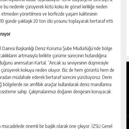
e bu nedenle çürüyerek kötü koku ile görsel kirliliğe neden
dit etmeden yönetilmesi ve körfezde yaşam kalitesinin
 10 günde yaklaşık 20 ton ölü yosunu toplayarak bertaraf etti.
ınıyor
l Dairesi Başkanlığı Deniz Koruma Şube Müdürlüğü’nde bölge
aklıkların artmasıyla birlikte çürüme sürecinin hızlandığına
olduğunu anımsatan Kartal, “Ancak su seviyesinin düşmesiyle
da çürüyerek kokuya neden oluyor. Biz de hem görüntü hem de
aradan müdahale ederek bertaraf sürecini yürütüyoruz. Derin
sığ bölgelerde ise amfibik araçlar kullanılarak deniz marullarına
sisteme sahip. Çalışmalarımızı doğanın dengesini koruyacak
da mücadelede önemli bir başlık olarak öne çıkıyor. İZSU Genel