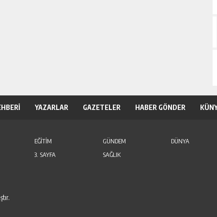
EHBERİ
YAZARLAR
GAZETELER
HABER GÖNDER
KÜN
EĞİTİM
GÜNDEM
DÜNYA
3. SAYFA
SAĞLIK
tır.