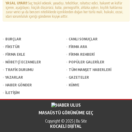
YASAL UYARI!
Suç teşkil edecek, yasadışı, tehditkar, rahatsız edici, hakaret ve küfür
içeren, aşağılayıcı, küçük düşürücü, kaba, pornografik, ahlaka aykırı, kişilik haklarına
zarar verici ya da benzeri niteliklerde içeriklerden doğan her türlü mali, hukuki, cezai,
idari sorumluluk içeriği gönderen kişiye aittir.
BURÇLAR
CANLI SONUÇLAR
FİKSTÜR
FİRMA ARA
FİRMA EKLE
FİRMA REHBERİ
NÖBETÇİ ECZANELER
POPÜLER GALERİLER
TRAFİK DURUMU
TÜM MANŞET HABERLERİ
YAZARLAR
GAZETELER
HABER GÖNDER
KÜNYE
İLETİŞİM
MASAÜSTÜ GÖRÜNÜME GEÇ
Copyright © 2025 | Bu Site
KOCAELI DIJITAL