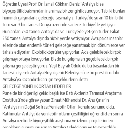
Öğretim Üyesi Prof. Dr. İsmail Gökhan Deniz “Antalya bize
biyoçeşitlilik bakımından inanılmaz bir zenginlik sunuyor. Tabi ki bunları
hummalı çalışmalarla geleceğe taşımalıyız. Türkiye’de şu an 10 bin bitki
türü var. 3 bin tanesi Dünya üzerinde sadece Türkiye’de yetişiyor.
Bunlardan 750 tanesi Antalya’da ve Türkiye’de yetişen türler. Fakat
250 tanesi Antalya dışında hiçbir yerde yetişmiyor. Avrupa’da insanlar
ellerinde olan endemik türleri geleceğe yansıtmak için dönümlerce yer
tahsis ediyorlar. Ekolojik köprüler yapıyorlar. Akla gelebilecek birçok
çalışmayı ortaya koyuyorlar. Bizde bu çalışmaları geçebilecek birçok
çalışma gerçekleştiriyoruz. Yeşil Bayrak Ödülü’de bu başarılardan bir
tanesi” diyerek Antalya Büyükşehir Belediyesi’ne bu prestijli ödülü
Antalya’ya kazandırdıkları için teşekkürlerini iletti.
GELECEĞE YÖNELİK ORTAK HEDEFLER
Panelde bir diğer ilgi çekici başlık ise Batı Akdeniz Tarımsal Araştırma
Enstitüsü’nde görev yapan Ziraat Mühendisi Dr. Ahu Çınar’ın
“Antalya’nın Doğal Sofrası:Yenilebilir Otlar” konulu sunumu oldu.
Katılımcılar Antalya’da yenilebilir otların çeşitliliğini öğrendikten sonra
Antalya özelinde biyoçeşitlilik araştırma ve izleme projelerinden
örneklerin sunumunu yapan Antalya Orkidelerini ve Biyoçeşitliliği