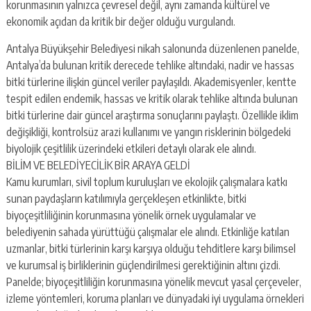
korunmasının yalnızca çevresel değil, aynı zamanda kültürel ve
ekonomik açıdan da kritik bir değer olduğu vurgulandı.
Antalya Büyükşehir Belediyesi nikah salonunda düzenlenen panelde,
Antalya’da bulunan kritik derecede tehlike altındaki, nadir ve hassas
bitki türlerine ilişkin güncel veriler paylaşıldı. Akademisyenler, kentte
tespit edilen endemik, hassas ve kritik olarak tehlike altında bulunan
bitki türlerine dair güncel araştırma sonuçlarını paylaştı. Özellikle iklim
değişikliği, kontrolsüz arazi kullanımı ve yangın risklerinin bölgedeki
biyolojik çeşitlilik üzerindeki etkileri detaylı olarak ele alındı.
BİLİM VE BELEDİYECİLİK BİR ARAYA GELDİ
Kamu kurumları, sivil toplum kuruluşları ve ekolojik çalışmalara katkı
sunan paydaşların katılımıyla gerçekleşen etkinlikte, bitki
biyoçeşitliliğinin korunmasına yönelik örnek uygulamalar ve
belediyenin sahada yürüttüğü çalışmalar ele alındı. Etkinliğe katılan
uzmanlar, bitki türlerinin karşı karşıya olduğu tehditlere karşı bilimsel
ve kurumsal iş birliklerinin güçlendirilmesi gerektiğinin altını çizdi.
Panelde; biyoçeşitliliğin korunmasına yönelik mevcut yasal çerçeveler,
izleme yöntemleri, koruma planları ve dünyadaki iyi uygulama örnekleri