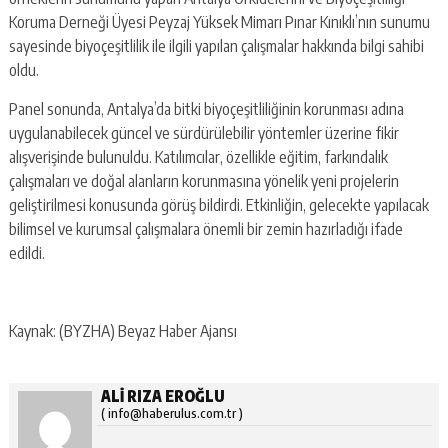
Koruma Derneği Üyesi Peyzaj Yüksek Mimarı Pınar Kınıklı’nın sunumu
sayesinde biyoçeşitlilik ile ilgili yapılan çalışmalar hakkında bilgi sahibi
oldu.
Panel sonunda, Antalya’da bitki biyoçeşitliliğinin korunması adına
uygulanabilecek güncel ve sürdürülebilir yöntemler üzerine fikir
alışverişinde bulunuldu. Katılımcılar, özellikle eğitim, farkındalık
çalışmaları ve doğal alanların korunmasına yönelik yeni projelerin
geliştirilmesi konusunda görüş bildirdi. Etkinliğin, gelecekte yapılacak
bilimsel ve kurumsal çalışmalara önemli bir zemin hazırladığı ifade
edildi.
Kaynak: (BYZHA) Beyaz Haber Ajansı
ALI RIZA EROĞLU
( info@haberulus.com.tr )