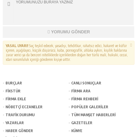
YORUMU GÖNDER
YASAL UYARI!
Suç teşkil edecek, yasadışı, tehditkar, rahatsız edici, hakaret ve küfür
içeren, aşağılayıcı, küçük düşürücü, kaba, pornografik, ahlaka aykırı, kişilik haklarına
zarar verici ya da benzeri niteliklerde içeriklerden doğan her türlü mali, hukuki, cezai,
idari sorumluluk içeriği gönderen kişiye aittir.
BURÇLAR
CANLI SONUÇLAR
FİKSTÜR
FİRMA ARA
FİRMA EKLE
FİRMA REHBERİ
NÖBETÇİ ECZANELER
POPÜLER GALERİLER
TRAFİK DURUMU
TÜM MANŞET HABERLERİ
YAZARLAR
GAZETELER
HABER GÖNDER
KÜNYE