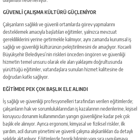
GÜVENLİ ÇALIŞMA KÜLTÜRÜ GÜÇLENİYOR
Çalışanların sağlıklı ve güvenli ortamlarda görev yapmalarını
desteklemek amacıyla başlatılan eğitimler, yalnızca mevzuat
gerekliliklerini yerine getirmekle kalmıyor, aynı zamanda kurumsal iş
sağlığı ve güvenliği kültürünün pekiştirilmesini de amaçlıyor. Kocaeli
Büyükşehir Belediyesi’nin riskleri önceden öngören ve güvenliği
hizmetin temel unsuru olarak ele alan yaklaşımı doğrultusunda
yürüttüğü eğitimler, vatandaşlara sunulan hizmet kalitesine de
doğrudan katkı sağlıyor.
EĞİTİMDE PEK ÇOK BAŞLIK ELE ALINDI
İş sağlığı ve güvenliği profesyonelleri tarafından verilen eğitimlerde;
çalışanların hak ve sorumluluklarından iş kazalarının nedenlerine, kişisel
koruyucu donanım kullanımından yangın güvenliğine kadar pek çok
başlık ele alınıyor. Ayrıca ergonomi, kimyasal ve fiziksel riskler, ilk
yardım, acil durum yönetimi ve güvenli çalışma alışkanlıkları da detaylı
şekilde aktarılıyor. Eğitimlerde teorik bilginin yanı sıra uygulamaya