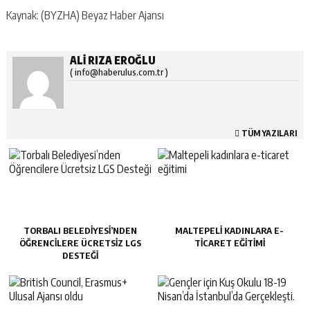
Kaynak: (BYZHA) Beyaz Haber Ajansı
ALI RIZA EROĞLU
( info@haberulus.com.tr )
TÜM YAZILARI
TORBALI BELEDIYESI’NDEN
MALTEPELI KADINLARA E-
ÖĞRENCILERE ÜCRETSIZ LGS
TICARET EĞITIMI
DESTEĞI