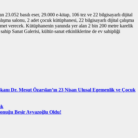
n 23.052 basılı eser, 29.000 e-kitap, 106 tez ve 22 bilgisayarlı dijital
lışma salonu, 2 adet çocuk kütüphanesi, 22 bilgisayarlı dijital çalışma
hizmet verecek. Kütüphanenin yanında yer alan 2 bin 200 metre karelik
ahip Sanat Galerisi, kültür-sanat etkinliklerine de ev sahipliği
şkanı Dr. Mesut Özarslan’ın 23 Nisan Ulusal Egemenlik ve Çocuk
ak
Konuğu Beşir Ayvazoğlu Oldu!