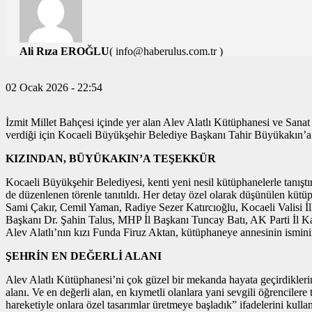
Ali Rıza EROĞLU
( info@haberulus.com.tr )
TÜM YAZILARI
02 Ocak 2026 - 22:54
İzmit Millet Bahçesi içinde yer alan Alev Alatlı Kütüphanesi ve Sanat 
verdiği için Kocaeli Büyükşehir Belediye Başkanı Tahir Büyükakın’a te
KIZINDAN, BÜYÜKAKIN’A TEŞEKKÜR
Kocaeli Büyükşehir Belediyesi, kenti yeni nesil kütüphanelerle tanışt
de düzenlenen törenle tanıtıldı. Her detay özel olarak düşünülen kütü
Sami Çakır, Cemil Yaman, Radiye Sezer Katırcıoğlu, Kocaeli Valisi İ
Başkanı Dr. Şahin Talus, MHP İl Başkanı Tuncay Batı, AK Parti İl Kad
Alev Alatlı’nın kızı Funda Firuz Aktan, kütüphaneye annesinin ismini
ŞEHRİN EN DEĞERLİ ALANI
Alev Alatlı Kütüphanesi’ni çok güzel bir mekanda hayata geçirdikleri
alanı. Ve en değerli alan, en kıymetli olanlara yani sevgili öğrenciler
hareketiyle onlara özel tasarımlar üretmeye başladık” ifadelerini kullan