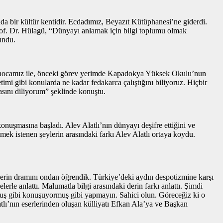
da bir kültür kentidir. Ecdadımız, Beyazıt Kütüphanesi’ne giderdi.
rof. Dr. Hülagü, “Dünyayı anlamak için bilgi toplumu olmak
undu.
atlı hocamız ile, önceki görev yerimde Kapadokya Yüksek Okulu’nun
timi gibi konularda ne kadar fedakarca çalıştığını biliyoruz. Hiçbir
asını diliyorum” şeklinde konuştu.
uşmasına başladı. Alev Alatlı’nın dünyayı deşifre ettiğini ve
lmek istenen şeylerin arasındaki farkı Alev Alatlı ortaya koydu.
elerin dramını ondan öğrendik. Türkiye’deki aydın despotizmine karşı
lerle anlattı. Malumatla bilgi arasındaki derin farkı anlattı. Şimdi
rmuş gibi konuşuyormuş gibi yapmayın. Sahici olun. Göreceğiz ki o
ı’nın eserlerinden oluşan külliyatı Efkan Ala’ya ve Başkan