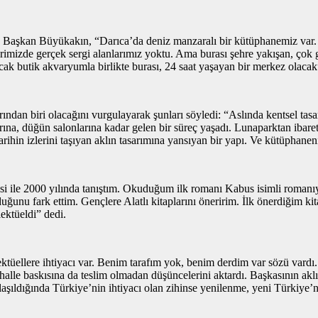
ken Başkan Büyükakın, “Darıca’da deniz manzaralı bir kütüphanemiz var
rimizde gerçek sergi alanlarımız yoktu. Ama burası şehre yakışan, çok gü
acak butik akvaryumla birlikte burası, 24 saat yaşayan bir merkez olacak
dan biri olacağını vurgulayarak şunları söyledi: “Aslında kentsel tasarım
ına, düğün salonlarına kadar gelen bir süreç yaşadı. Lunaparktan ibar
arihin izlerini taşıyan aklın tasarımına yansıyan bir yapı. Ve kütüphanen
isi ile 2000 yılında tanıştım. Okuduğum ilk romanı Kabus isimli roman
nu fark ettim. Gençlere Alatlı kitaplarını öneririm. İlk önerdiğim kitap
ektüeldi” dedi.
ellere ihtiyacı var. Benim tarafım yok, benim derdim var sözü vardı. O
ahalle baskısına da teslim olmadan düşüncelerini aktardı. Başkasının akl
aşıldığında Türkiye’nin ihtiyacı olan zihinse yenilenme, yeni Türkiye’n