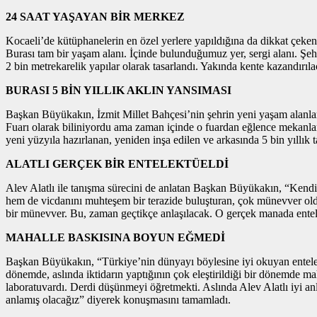
24 SAAT YAŞAYAN BİR MERKEZ
Kocaeli’de kütüphanelerin en özel yerlere yapıldığına da dikkat çe
Burası tam bir yaşam alanı. İçinde bulunduğumuz yer, sergi alanı. Şeh
2 bin metrekarelik yapılar olarak tasarlandı. Yakında kente kazandırıl
BURASI 5 BİN YILLIK AKLIN YANSIMASI
Başkan Büyükakın, İzmit Millet Bahçesi’nin şehrin yeni yaşam alanların
Fuarı olarak biliniyordu ama zaman içinde o fuardan eğlence mekanlar
yeni yüzyıla hazırlanan, yeniden inşa edilen ve arkasında 5 bin yıllık t
ALATLI GERÇEK BİR ENTELEKTÜELDİ
Alev Alatlı ile tanışma sürecini de anlatan Başkan Büyükakın, “Kend
hem de vicdanını muhteşem bir terazide buluşturan, çok münevver olduğu
bir münevver. Bu, zaman geçtikçe anlaşılacak. O gerçek manada entel
MAHALLE BASKISINA BOYUN EĞMEDİ
Başkan Büyükakın, “Türkiye’nin dünyayı böylesine iyi okuyan entelektü
dönemde, aslında iktidarın yaptığının çok eleştirildiği bir dönemde m
laboratuvardı. Derdi düşünmeyi öğretmekti. Aslında Alev Alatlı iyi anl
anlamış olacağız” diyerek konuşmasını tamamladı.