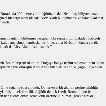
. Burada da 200 metre yürüdüğünüzde denizle buluşabiliyorsunuz.
zel bir sergi alanı olacak. Alev Alatlı Kütüphanesi ve Sanat Galerisi,
” dedi.
ın dantel motiflerinin parçaları gibi serpiştirildi. Eskiden Kocaeli
et kaldı ama şimdi bambaşka bir fonksiyona büründü. Burası şimdi,
in adı da Alev Alatlı olsun istedik.”
ıydı. Sonra hepsini okudum. Doğuya batıya teslim olmayan, hem aklını
lardan biri olmuştur Alev Alatlı kitapları. Kendisi, çağını ihya eden
 ne sağa ne sola ait oldu. O, herkesin bir akımın peşine takıldığı
ıyla düşünmek ilericilik değildir demek istedi. Roman onun için
in hangi entelektüel temellerin üzerine kurulması gerektiğini de