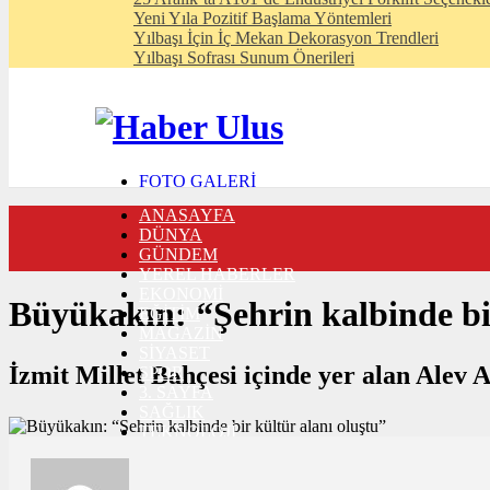
Yeni Yıla Pozitif Başlama Yöntemleri
Yılbaşı İçin İç Mekan Dekorasyon Trendleri
Yılbaşı Sofrası Sunum Önerileri
FOTO GALERİ
VIDEO GALERİ
ANASAYFA
TRAFİK DURUMU
DÜNYA
NÖBETÇİ ECZANELER
GÜNDEM
CANLI SONUÇLAR
YEREL HABERLER
HABER GÖNDER
EKONOMİ
BURÇLAR
Büyükakın: “Şehrin kalbinde bir
EĞİTİM
İLETİŞİM
MAGAZİN
SİYASET
İzmit Millet Bahçesi içinde yer alan Alev A
SPOR
3. SAYFA
SAĞLIK
TEKNOLOJİ