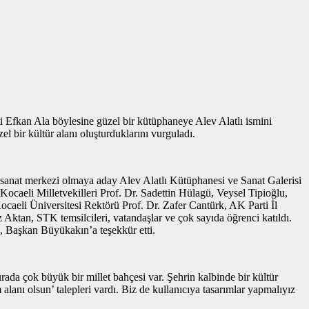
li Efkan Ala böylesine güzel bir kütüphaneye Alev Alatlı ismini
 bir kültür alanı oluşturduklarını vurguladı.
r-sanat merkezi olmaya aday Alev Alatlı Kütüphanesi ve Sanat Galerisi
ocaeli Milletvekilleri Prof. Dr. Sadettin Hülagü, Veysel Tipioğlu,
aeli Üniversitesi Rektörü Prof. Dr. Zafer Cantürk, AK Parti İl
ktan, STK temsilcileri, vatandaşlar ve çok sayıda öğrenci katıldı.
k, Başkan Büyükakın’a teşekkür etti.
da çok büyük bir millet bahçesi var. Şehrin kalbinde bir kültür
alanı olsun’ talepleri vardı. Biz de kullanıcıya tasarımlar yapmalıyız