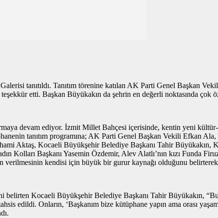
Galerisi tanıtıldı. Tanıtım törenine katılan AK Parti Genel Başkan Veki
şekkür etti. Başkan Büyükakın da şehrin en değerli noktasında çok özel
ırmaya devam ediyor. İzmit Millet Bahçesi içerisinde, kentin yeni kültü
phanenin tanıtım programına; AK Parti Genel Başkan Vekili Efkan Ala, K
lhami Aktaş, Kocaeli Büyükşehir Belediye Başkanı Tahir Büyükakın, Koc
ın Kolları Başkanı Yasemin Özdemir, Alev Alatlı’nın kızı Funda Firuz A
n verilmesinin kendisi için büyük bir gurur kaynağı olduğunu belirtere
ni belirten Kocaeli Büyükşehir Belediye Başkanı Tahir Büyükakın, “Bura
e tahsis edildi. Onların, ‘Başkanım bize kütüphane yapın ama orası yaşam 
dı.