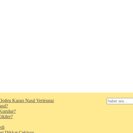
oğru Kararı Nasıl Verirsınız
asıl?
Kurulur?
tkiler?
edi
eri Dikkat Çekiyor