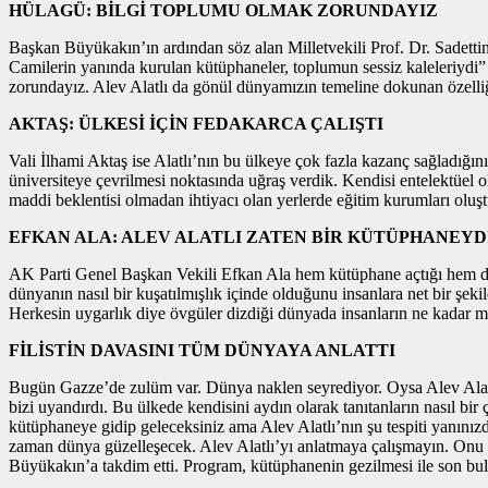
HÜLAGÜ: BİLGİ TOPLUMU OLMAK ZORUNDAYIZ
Başkan Büyükakın’ın ardından söz alan Milletvekili Prof. Dr. Sadetti
Camilerin yanında kurulan kütüphaneler, toplumun sessiz kaleleriydi
zorundayız. Alev Alatlı da gönül dünyamızın temeline dokunan özelli
AKTAŞ: ÜLKESİ İÇİN FEDAKARCA ÇALIŞTI
Vali İlhami Aktaş ise Alatlı’nın bu ülkeye çok fazla kazanç sağladığ
üniversiteye çevrilmesi noktasında uğraş verdik. Kendisi entelektüel ol
maddi beklentisi olmadan ihtiyacı olan yerlerde eğitim kurumları oluşt
EFKAN ALA: ALEV ALATLI ZATEN BİR KÜTÜPHANEYD
AK Parti Genel Başkan Vekili Efkan Ala hem kütüphane açtığı hem de A
dünyanın nasıl bir kuşatılmışlık içinde olduğunu insanlara net bir şeki
Herkesin uygarlık diye övgüler dizdiği dünyada insanların ne kadar m
FİLİSTİN DAVASINI TÜM DÜNYAYA ANLATTI
Bugün Gazze’de zulüm var. Dünya naklen seyrediyor. Oysa Alev Alatlı o
bizi uyandırdı. Bu ülkede kendisini aydın olarak tanıtanların nasıl bir 
kütüphaneye gidip geleceksiniz ama Alev Alatlı’nın şu tespiti yanını
zaman dünya güzelleşecek. Alev Alatlı’yı anlatmaya çalışmayın. Onu 
Büyükakın’a takdim etti. Program, kütüphanenin gezilmesi ile son bu