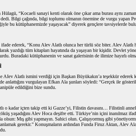
n Hülagü, “Kocaeli sanayi kenti olarak öne çıkar ama burası aynı zaman
” dedi. Bilgi çağında, bilgi toplumu olmanın önemine de vurgu yapan P
ğiyle bu kütüphanemizde yaşayacak” diyerek gençlere tavsiyelerde bul
ını ifade ederek, “Konu Alev Alatlı olunca her türlü söz biter. Alev Al
arak yazdığı tüm kitapları hayatında da yaşayan bir kişidir. Devlet yöne
urdu. Buradaki kütüphanenin ve sanat galerisinin de ilimize hayırlı olm
İ
Iev Alatlı ismini verdiği için Başkan Büyükakın’a teşekkür ederek kon
lde anlattığını vurgulayan Efkan Ala şunları söyledi: “Gerçek ile gösteri
anipüle edildiğini bize sundu.
 kadar içten takip etti ki Gazze’yi, Filistin davasını… Filistinli ann
çöküş yaşadığını Alev Hoca deşifre etti. Türkiye’nin içini inanılmaz ifade
zda olsun: Mış gibi yapmayın. Sahici olun. Çalışıyormuş gibi yönetiyo
anlamak gerekir.” Konuşmaların ardından Funda Firuz Aktan, Alev Alatl
ldu.