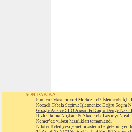
SON DAKİKA
Sunucu Odası mı Veri Merkezi mi? İşletmeniz İçin D
Kocaeli Tabela Seçimi: İşletmenize Doğru Seçim N
Google Ads ve SEO Arasında Doğru Denge Nasıl 
Hızlı Okuma Alışkanlığı Akademik Başarıyı Nasıl E
Kemer’de yılbaşı hazırlıkları tamamlandı
Nilüfer Belediyesi yönetim sistemi belgelerini yenil
25 Aralık’ta A101’de Endüstriyel Forklift Seçenekl