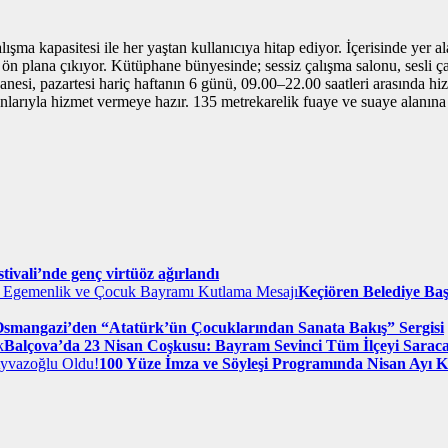
şma kapasitesi ile her yaştan kullanıcıya hitap ediyor. İçerisinde yer ala
 ön plana çıkıyor. Kütüphane bünyesinde; sessiz çalışma salonu, sesli ça
hanesi, pazartesi hariç haftanın 6 günü, 09.00–22.00 saatleri arasında 
onlarıyla hizmet vermeye hazır. 135 metrekarelik fuaye ve suaye alanına s
ivali’nde genç virtüöz ağırlandı
Keçiören Belediye Ba
smangazi’den “Atatürk’ün Çocuklarından Sanata Bakış” Sergisi
Balçova’da 23 Nisan Coşkusu: Bayram Sevinci Tüm İlçeyi Sarac
100 Yüze İmza ve Söyleşi Programında Nisan Ayı 