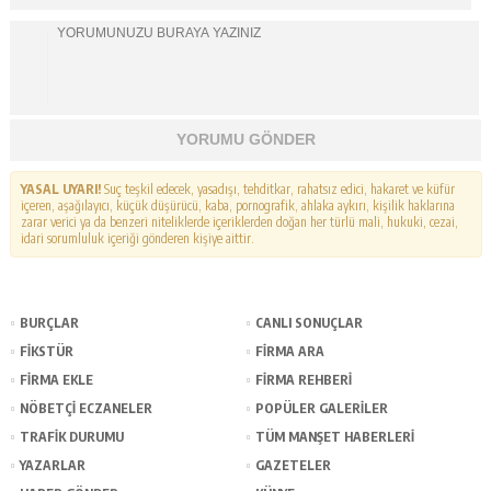
YORUMU GÖNDER
YASAL UYARI!
Suç teşkil edecek, yasadışı, tehditkar, rahatsız edici, hakaret ve küfür
içeren, aşağılayıcı, küçük düşürücü, kaba, pornografik, ahlaka aykırı, kişilik haklarına
zarar verici ya da benzeri niteliklerde içeriklerden doğan her türlü mali, hukuki, cezai,
idari sorumluluk içeriği gönderen kişiye aittir.
BURÇLAR
CANLI SONUÇLAR
FİKSTÜR
FİRMA ARA
FİRMA EKLE
FİRMA REHBERİ
NÖBETÇİ ECZANELER
POPÜLER GALERİLER
TRAFİK DURUMU
TÜM MANŞET HABERLERİ
YAZARLAR
GAZETELER