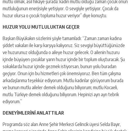
mutlu olmak, asıl hikâye şurada: kadın mutlu olduğu zaman çocuk onun
mutluluğunun enerjisiyle yetişiyor. O sevgiyle yetişiyor. Çocuk da
huzur olursa o çocuk topluma huzur veriyor” diye konuştu.
HUZUR YOLU MUTLULUKTAN GEÇER
Başkan Büyükakın sözlerini şöyle tamamladı: “Zaman zaman kadına
şiddet vakaları ile karşı karşıya kalıyoruz. Siz sevgiyi büyüttüğünüzde
ve huzurunuz olduğunda o aileye huzur gelecek. O ailenin huzuru
içinde büyüyen çocuklar yarın huzur içinde bir toplum oluşturacak. Şu
sokaklarda huzur içinde gezmek istiyorsan, bunun yolu buradan
geçiyor. Onun için bu hizmetleri çok önemsiyoruz. Ben tüm çalışma
arkadaşlarıma teşekkür ediyorum. Mutlu kadınlar görüyorum burada
ve bunun mutlu aileler demek olduğunu biliyorum; mutlu Kocaeli,
mutlu Türkiye demek olduğunu biliyorum. Hepinizi ayrı ayrı tebrik
ediyorum.”
DENEYİMLERİNİ ANLATTILAR
Programda söz alan Anne Şehir Merkezi Gelincik üyesi Selda Bayır,