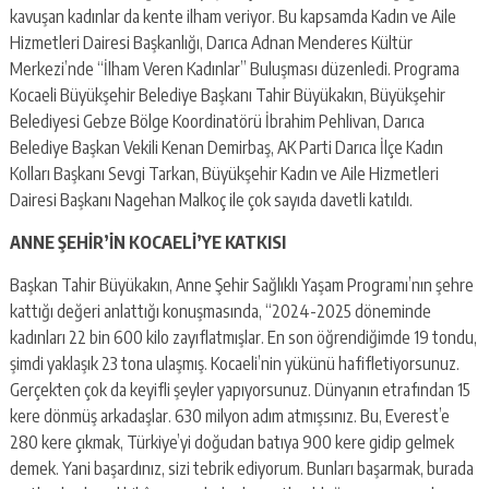
kavuşan kadınlar da kente ilham veriyor. Bu kapsamda Kadın ve Aile
Hizmetleri Dairesi Başkanlığı, Darıca Adnan Menderes Kültür
Merkezi’nde “İlham Veren Kadınlar” Buluşması düzenledi. Programa
Kocaeli Büyükşehir Belediye Başkanı Tahir Büyükakın, Büyükşehir
Belediyesi Gebze Bölge Koordinatörü İbrahim Pehlivan, Darıca
Belediye Başkan Vekili Kenan Demirbaş, AK Parti Darıca İlçe Kadın
Kolları Başkanı Sevgi Tarkan, Büyükşehir Kadın ve Aile Hizmetleri
Dairesi Başkanı Nagehan Malkoç ile çok sayıda davetli katıldı.
ANNE ŞEHİR’İN KOCAELİ’YE KATKISI
Başkan Tahir Büyükakın, Anne Şehir Sağlıklı Yaşam Programı’nın şehre
kattığı değeri anlattığı konuşmasında, “2024-2025 döneminde
kadınları 22 bin 600 kilo zayıflatmışlar. En son öğrendiğimde 19 tondu,
şimdi yaklaşık 23 tona ulaşmış. Kocaeli’nin yükünü hafifletiyorsunuz.
Gerçekten çok da keyifli şeyler yapıyorsunuz. Dünyanın etrafından 15
kere dönmüş arkadaşlar. 630 milyon adım atmışsınız. Bu, Everest’e
280 kere çıkmak, Türkiye’yi doğudan batıya 900 kere gidip gelmek
demek. Yani başardınız, sizi tebrik ediyorum. Bunları başarmak, burada