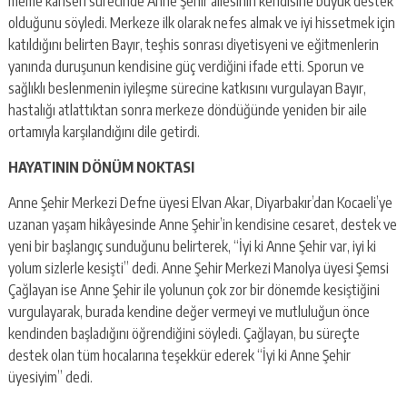
meme kanseri sürecinde Anne Şehir ailesinin kendisine büyük destek
olduğunu söyledi. Merkeze ilk olarak nefes almak ve iyi hissetmek için
katıldığını belirten Bayır, teşhis sonrası diyetisyeni ve eğitmenlerin
yanında duruşunun kendisine güç verdiğini ifade etti. Sporun ve
sağlıklı beslenmenin iyileşme sürecine katkısını vurgulayan Bayır,
hastalığı atlattıktan sonra merkeze döndüğünde yeniden bir aile
ortamıyla karşılandığını dile getirdi.
HAYATININ DÖNÜM NOKTASI
Anne Şehir Merkezi Defne üyesi Elvan Akar, Diyarbakır’dan Kocaeli’ye
uzanan yaşam hikâyesinde Anne Şehir’in kendisine cesaret, destek ve
yeni bir başlangıç sunduğunu belirterek, “İyi ki Anne Şehir var, iyi ki
yolum sizlerle kesişti” dedi. Anne Şehir Merkezi Manolya üyesi Şemsi
Çağlayan ise Anne Şehir ile yolunun çok zor bir dönemde kesiştiğini
vurgulayarak, burada kendine değer vermeyi ve mutluluğun önce
kendinden başladığını öğrendiğini söyledi. Çağlayan, bu süreçte
destek olan tüm hocalarına teşekkür ederek “İyi ki Anne Şehir
üyesiyim” dedi.