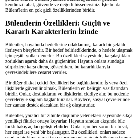
kendinizi rahat, güvende ve değerli hissedersiniz. İşte bu da
Bülent'lerin en çok gizli özelliklerinden biridir.
Bülentlerin Özellikleri: Güçlü ve
Kararlı Karakterlerin İzinde
Bülentler, hayatında hedeflerine odaklanmış, kararlı bir şekilde
ilerleyen bireylerdir. Bir hedef belirlediklerinde, o hedefe ulaşmak
için çeşitli yollar denerler. Bu özellikleri sayesinde, karşılaştıkları
zorlukları aşarak daha da güçlenirler. Hayatın onlara sunduğu
sürprizlere karşı direnç gösterirken, bu kararlılıklarıyla
çevresindekilere cesaret verirler.
Bir diğer dikkat çekici özellikleri ise bağlılıklarıdır. İş veya özel
ilişkilerde güvenilir olmak, Bülentlerin en belirgin vasıflarından
biridir. Onlar, dostluklarını ve ilişkilerini ciddiye alır, bu nedenle
çevreleriyle sağlam bağlar kurarlar. Böylece, sosyal çevrelerinde
her zaman destek alacakları bir ağ oluştururlar.
Bülentler, yaratıcı bir zihinle düşünme yetenekleri sayesinde sıkça
yenilikçi fikirler ortaya koyarlar. Hayatın sıradan akışında bile
farklı bakış açıları geliştirebilirler. Onlar için her sorun bir fırsat,
her engel ise yeni bir başlangıçtır. Bu özellikleri, onları sadece
sıradan bir birey olmaktan çıkarır ve onları geniş kitlelerce tanınır