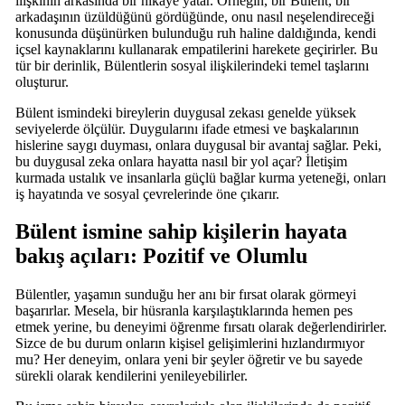
ilişkinin arkasında bir hikaye yatar. Örneğin, bir Bülent, bir
arkadaşının üzüldüğünü gördüğünde, onu nasıl neşelendireceği
konusunda düşünürken bulunduğu ruh haline daldığında, kendi
içsel kaynaklarını kullanarak empatilerini harekete geçirirler. Bu
tür bir derinlik, Bülentlerin sosyal ilişkilerindeki temel taşlarını
oluşturur.
Bülent ismindeki bireylerin duygusal zekası genelde yüksek
seviyelerde ölçülür. Duygularını ifade etmesi ve başkalarının
hislerine saygı duyması, onlara duygusal bir avantaj sağlar. Peki,
bu duygusal zeka onlara hayatta nasıl bir yol açar? İletişim
kurmada ustalık ve insanlarla güçlü bağlar kurma yeteneği, onları
iş hayatında ve sosyal çevrelerinde öne çıkarır.
Bülent ismine sahip kişilerin hayata
bakış açıları: Pozitif ve Olumlu
Bülentler, yaşamın sunduğu her anı bir fırsat olarak görmeyi
başarırlar. Mesela, bir hüsranla karşılaştıklarında hemen pes
etmek yerine, bu deneyimi öğrenme fırsatı olarak değerlendirirler.
Sizce de bu durum onların kişisel gelişimlerini hızlandırmıyor
mu? Her deneyim, onlara yeni bir şeyler öğretir ve bu sayede
sürekli olarak kendilerini yenileyebilirler.