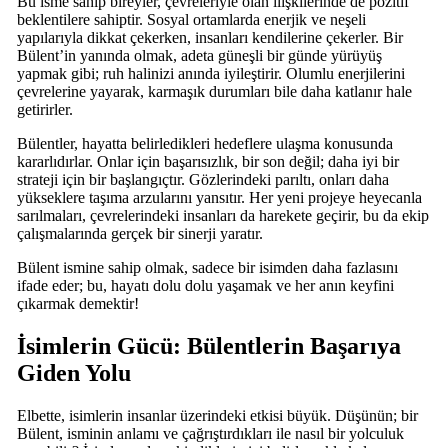
Bu isme sahip bireyler, çevreleriyle olan ilişkilerinde de pozitif
beklentilere sahiptir. Sosyal ortamlarda enerjik ve neşeli
yapılarıyla dikkat çekerken, insanları kendilerine çekerler. Bir
Bülent’in yanında olmak, adeta güneşli bir günde yürüyüş
yapmak gibi; ruh halinizi anında iyileştirir. Olumlu enerjilerini
çevrelerine yayarak, karmaşık durumları bile daha katlanır hale
getirirler.
Bülentler, hayatta belirledikleri hedeflere ulaşma konusunda
kararlıdırlar. Onlar için başarısızlık, bir son değil; daha iyi bir
strateji için bir başlangıçtır. Gözlerindeki parıltı, onları daha
yükseklere taşıma arzularını yansıtır. Her yeni projeye heyecanla
sarılmaları, çevrelerindeki insanları da harekete geçirir, bu da ekip
çalışmalarında gerçek bir sinerji yaratır.
Bülent ismine sahip olmak, sadece bir isimden daha fazlasını
ifade eder; bu, hayatı dolu dolu yaşamak ve her anın keyfini
çıkarmak demektir!
İsimlerin Gücü: Bülentlerin Başarıya
Giden Yolu
Elbette, isimlerin insanlar üzerindeki etkisi büyük. Düşünün; bir
Bülent, isminin anlamı ve çağrıştırdıkları ile nasıl bir yolculuk