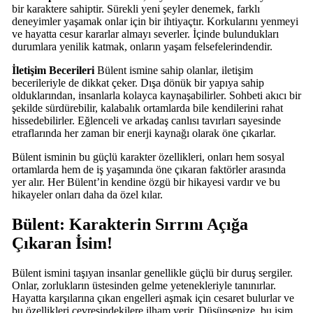
bir karaktere sahiptir. Sürekli yeni şeyler denemek, farklı
deneyimler yaşamak onlar için bir ihtiyaçtır. Korkularını yenmeyi
ve hayatta cesur kararlar almayı severler. İçinde bulundukları
durumlara yenilik katmak, onların yaşam felsefelerindendir.
İletişim Becerileri
Bülent ismine sahip olanlar, iletişim
becerileriyle de dikkat çeker. Dışa dönük bir yapıya sahip
olduklarından, insanlarla kolayca kaynaşabilirler. Sohbeti akıcı bir
şekilde sürdürebilir, kalabalık ortamlarda bile kendilerini rahat
hissedebilirler. Eğlenceli ve arkadaş canlısı tavırları sayesinde
etraflarında her zaman bir enerji kaynağı olarak öne çıkarlar.
Bülent isminin bu güçlü karakter özellikleri, onları hem sosyal
ortamlarda hem de iş yaşamında öne çıkaran faktörler arasında
yer alır. Her Bülent’in kendine özgü bir hikayesi vardır ve bu
hikayeler onları daha da özel kılar.
Bülent: Karakterin Sırrını Açığa
Çıkaran İsim!
Bülent ismini taşıyan insanlar genellikle güçlü bir duruş sergiler.
Onlar, zorlukların üstesinden gelme yetenekleriyle tanınırlar.
Hayatta karşılarına çıkan engelleri aşmak için cesaret bulurlar ve
bu özellikleri çevresindekilere ilham verir. Düşünsenize, bu isim