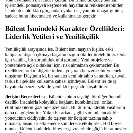
içlerindeki potansiyeli keşfederek hayatlarını renklendirebilirler.
İsimlerden aldıkları güç, onları yukarı taşıyan bir rüzgar gibidir;
sadece bunu hissetmeleri ve kullanmaları gerekir.
Bülent İsmindeki Karakter Özellikleri:
Liderlik Yetileri ve Yenilikçilik
Yenilikçilik arayışında ise, Bülent ismi taşıyan kişiler, eski
kalıpların dışına çıkmayı başaran özgün fikirler üretebilirler. Onlar
için yenilik, bir zorunluluk gibi görünür. Yeni projelere ve
yöntemlere açık oldukları için, risk almaktan çekinmezler. Bu
özellikleri, onları diğerlerinden ayrıştıran benzersiz bir yetenek
oluşturur. Düşünün ki, bir sanatçı yeni bir tablo yaratırken, tuvali
farklı bir şekilde kullanma çabası içindeyse, Bülent’ler de iş
hayatında benzer şekilde yenilikler peşinde koşabilirler.
İletişim Becerileri
ise, Bülent isminin taşıdığı bir diğer önemli
özellik. İnsanlarla kolaylıkla bağlantı kurabilmeleri, onları
etrafındakilerin gözünde özel kılar. Bu durum, liderlik vasıflarını
daha da güçlendirir. Yakın bir arkadaş gibi samimi, ancak bir
yöneticinin ciddiyetini de taşıyan bir iletişim tarzına sahip
olmaları, insanları etkilemede son derece etkilidirler. Hal böyle
olunca, Bülent ismindeki bireyler çevrelerinde güçlü bir atmosfer