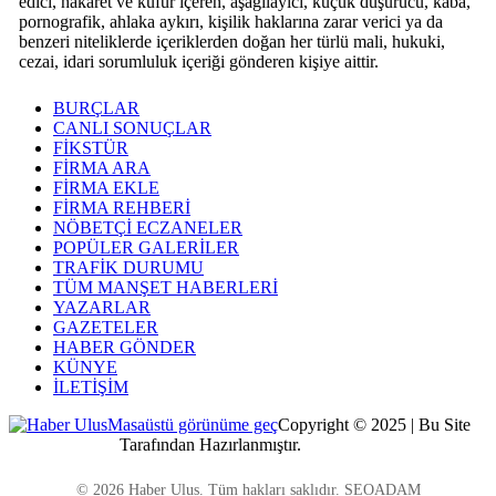
edici, hakaret ve küfür içeren, aşağılayıcı, küçük düşürücü, kaba,
pornografik, ahlaka aykırı, kişilik haklarına zarar verici ya da
benzeri niteliklerde içeriklerden doğan her türlü mali, hukuki,
cezai, idari sorumluluk içeriği gönderen kişiye aittir.
BURÇLAR
CANLI SONUÇLAR
FİKSTÜR
FİRMA ARA
FİRMA EKLE
FİRMA REHBERİ
NÖBETÇİ ECZANELER
POPÜLER GALERİLER
TRAFİK DURUMU
TÜM MANŞET HABERLERİ
YAZARLAR
GAZETELER
HABER GÖNDER
KÜNYE
İLETİŞİM
Masaüstü görünüme geç
Copyright © 2025 | Bu Site
Kocaeli Dijital
Tarafından Hazırlanmıştır.
© 2026 Haber Ulus. Tüm hakları saklıdır. SEOADAM