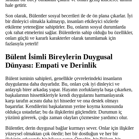
hale getirir.
Son olarak, Bülentler sosyal becerileri ile de ön plana çıkarlar. İyi
bir dinleyici olmakla kalmayıp, insanları etkileyici sözlerle
etkileme yeteneğine sahiptirler. Bu, onların sosyal durumlarda
çok rahat etmelerini sağlar. Bülentlerin sahip olduğu bu özellikler,
onları güçlü ve kararlı karakterler olarak tanımlamak için
fazlasıyla yeterli!
Bülent İsimli Bireylerin Duygusal
Dünyası: Empati ve Derinlik
Bülent isminin sahipleri, genellikle çevrelerindeki insanların
duygularına daha duyarlıdır. Bu, onları çok iyi dinleyici ve
anlayışlı birer arkadaş yapar. Hayatın zorluklarıyla başa çıkarken,
başkalarının hissettikleriyle kendi duygularını harmanlayarak
karşı tarafın acısını daha iyi hisseder ve ona destek olmayı
başarırlar. Kendilerini başkalarının yerine koyma konusunda
oldukça ustadırlar; bu da ilişkilerini güçlendirir. Durumun iç
yüzünü görerek, çoğu zaman olayları çözmesine yardımcı olur.
Bülentler, derin duygusal bağlar kurmayı sever. Onlar için ilişkiler
yüzeysel olmaktan çok ötedir; her bir dostluğun ve her bir