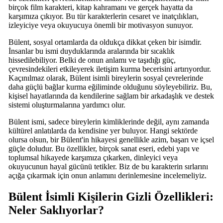
birçok film karakteri, kitap kahramanı ve gerçek hayatta da
karşımıza çıkıyor. Bu tür karakterlerin cesaret ve inatçılıkları,
izleyiciye veya okuyucuya önemli bir motivasyon sunuyor.
Bülent, sosyal ortamlarda da oldukça dikkat çeken bir isimdir.
İnsanlar bu ismi duyduklarında aralarında bir sıcaklık
hissedilebiliyor. Belki de onun anlamı ve taşıdığı güç,
çevresindekileri etkileyerek iletişim kurma becerisini artırıyordur.
Kaçınılmaz olarak, Bülent isimli bireylerin sosyal çevrelerinde
daha güçlü bağlar kurma eğiliminde olduğunu söyleyebiliriz. Bu,
kişisel hayatlarında da kendilerine sağlam bir arkadaşlık ve destek
sistemi oluşturmalarına yardımcı olur.
Bülent ismi, sadece bireylerin kimliklerinde değil, aynı zamanda
kültürel anlatılarda da kendisine yer buluyor. Hangi sektörde
olursa olsun, bir Bülent'in hikayesi genellikle azim, başarı ve içsel
güçle doludur. Bu özellikler, birçok sanat eseri, edebi yapı ve
toplumsal hikayede karşımıza çıkarken, dinleyici veya
okuyucunun hayal gücünü tetikler. Biz de bu karakterin sırlarını
açığa çıkarmak için onun anlamını derinlemesine incelemeliyiz.
Bülent İsimli Kişilerin Gizli Özellikleri:
Neler Saklıyorlar?