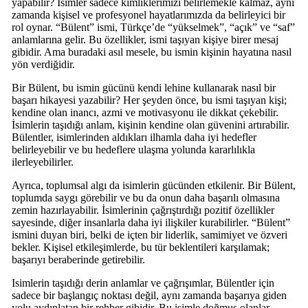
yapabilir? İsimler sadece kimliklerimizi belirlemekle kalmaz, aynı
zamanda kişisel ve profesyonel hayatlarımızda da belirleyici bir
rol oynar. “Bülent” ismi, Türkçe’de “yükselmek”, “açık” ve “saf”
anlamlarına gelir. Bu özellikler, ismi taşıyan kişiye birer mesaj
gibidir. Ama buradaki asıl mesele, bu ismin kişinin hayatına nasıl
yön verdiğidir.
Bir Bülent, bu ismin gücünü kendi lehine kullanarak nasıl bir
başarı hikayesi yazabilir? Her şeyden önce, bu ismi taşıyan kişi;
kendine olan inancı, azmi ve motivasyonu ile dikkat çekebilir.
İsimlerin taşıdığı anlam, kişinin kendine olan güvenini artırabilir.
Bülentler, isimlerinden aldıkları ilhamla daha iyi hedefler
belirleyebilir ve bu hedeflere ulaşma yolunda kararlılıkla
ilerleyebilirler.
Ayrıca, toplumsal algı da isimlerin gücünden etkilenir. Bir Bülent,
toplumda saygı görebilir ve bu da onun daha başarılı olmasına
zemin hazırlayabilir. İsimlerinin çağrıştırdığı pozitif özellikler
sayesinde, diğer insanlarla daha iyi ilişkiler kurabilirler. “Bülent”
ismini duyan biri, belki de içten bir liderlik, samimiyet ve özveri
bekler. Kişisel etkileşimlerde, bu tür beklentileri karşılamak;
başarıyı beraberinde getirebilir.
Isimlerin taşıdığı derin anlamlar ve çağrışımlar, Bülentler için
sadece bir başlangıç noktası değil, aynı zamanda başarıya giden
yolu aydınlatan bir rehber gibidir. Bu isimle doğmuş olanlar,