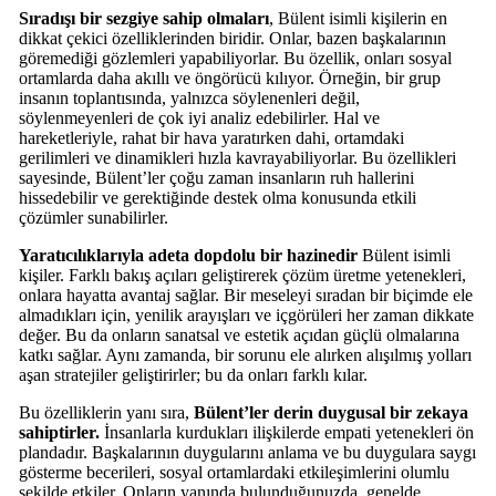
Sıradışı bir sezgiye sahip olmaları
, Bülent isimli kişilerin en
dikkat çekici özelliklerinden biridir. Onlar, bazen başkalarının
göremediği gözlemleri yapabiliyorlar. Bu özellik, onları sosyal
ortamlarda daha akıllı ve öngörücü kılıyor. Örneğin, bir grup
insanın toplantısında, yalnızca söylenenleri değil,
söylenmeyenleri de çok iyi analiz edebilirler. Hal ve
hareketleriyle, rahat bir hava yaratırken dahi, ortamdaki
gerilimleri ve dinamikleri hızla kavrayabiliyorlar. Bu özellikleri
sayesinde, Bülent’ler çoğu zaman insanların ruh hallerini
hissedebilir ve gerektiğinde destek olma konusunda etkili
çözümler sunabilirler.
Yaratıcılıklarıyla adeta dopdolu bir hazinedir
Bülent isimli
kişiler. Farklı bakış açıları geliştirerek çözüm üretme yetenekleri,
onlara hayatta avantaj sağlar. Bir meseleyi sıradan bir biçimde ele
almadıkları için, yenilik arayışları ve içgörüleri her zaman dikkate
değer. Bu da onların sanatsal ve estetik açıdan güçlü olmalarına
katkı sağlar. Aynı zamanda, bir sorunu ele alırken alışılmış yolları
aşan stratejiler geliştirirler; bu da onları farklı kılar.
Bu özelliklerin yanı sıra,
Bülent’ler derin duygusal bir zekaya
sahiptirler.
İnsanlarla kurdukları ilişkilerde empati yetenekleri ön
plandadır. Başkalarının duygularını anlama ve bu duygulara saygı
gösterme becerileri, sosyal ortamlardaki etkileşimlerini olumlu
şekilde etkiler. Onların yanında bulunduğunuzda, genelde