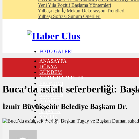
Yeni Yıla Pozitif Başlama Yöntemleri
Yılbaşı İçin İç Mekan Dekorasyon Trendleri
Yılbaşı Sofrası Sunum Önerileri
FOTO GALERİ
VIDEO GALERİ
ANASAYFA
TRAFİK DURUMU
DÜNYA
NÖBETÇİ ECZANELER
GÜNDEM
CANLI SONUÇLAR
YEREL HABERLER
HABER GÖNDER
EKONOMİ
BURÇLAR
Buca’da asfalt seferberliği: B
EĞİTİM
İLETİŞİM
MAGAZİN
SİYASET
İzmir Büyükşehir Belediye Başkanı Dr.
SPOR
3. SAYFA
SAĞLIK
TEKNOLOJİ