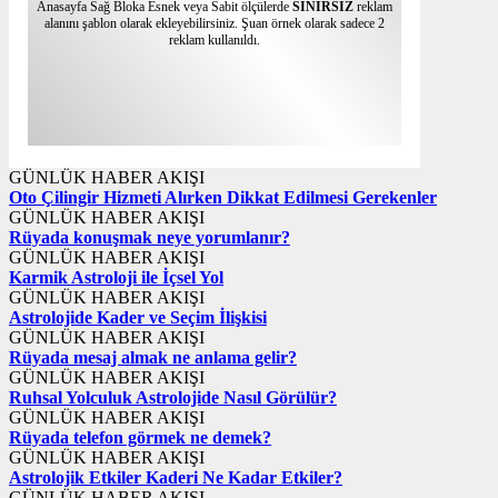
Anasayfa Sağ Bloka Esnek veya Sabit ölçülerde
SINIRSIZ
reklam
alanını şablon olarak ekleyebilirsiniz. Şuan örnek olarak sadece 2
reklam kullanıldı.
GÜNLÜK HABER AKIŞI
Oto Çilingir Hizmeti Alırken Dikkat Edilmesi Gerekenler
GÜNLÜK HABER AKIŞI
Rüyada konuşmak neye yorumlanır?
GÜNLÜK HABER AKIŞI
Karmik Astroloji ile İçsel Yol
GÜNLÜK HABER AKIŞI
Astrolojide Kader ve Seçim İlişkisi
GÜNLÜK HABER AKIŞI
Rüyada mesaj almak ne anlama gelir?
GÜNLÜK HABER AKIŞI
Ruhsal Yolculuk Astrolojide Nasıl Görülür?
GÜNLÜK HABER AKIŞI
Rüyada telefon görmek ne demek?
GÜNLÜK HABER AKIŞI
Astrolojik Etkiler Kaderi Ne Kadar Etkiler?
GÜNLÜK HABER AKIŞI