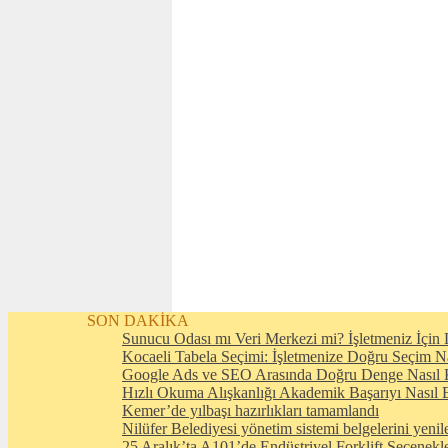
SON DAKİKA
Sunucu Odası mı Veri Merkezi mi? İşletmeniz İçin D
Kocaeli Tabela Seçimi: İşletmenize Doğru Seçim N
Google Ads ve SEO Arasında Doğru Denge Nasıl 
Hızlı Okuma Alışkanlığı Akademik Başarıyı Nasıl E
Kemer’de yılbaşı hazırlıkları tamamlandı
Nilüfer Belediyesi yönetim sistemi belgelerini yenil
25 Aralık’ta A101’de Endüstriyel Forklift Seçenekl