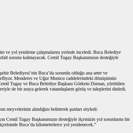
 ve yol yenileme çalışmalarını yerinde inceledi. Buca Belediye
asfalt sorunu kalmayacak. Cemil Tugay Başkanımızın desteğiyle
şehir Belediyesi’nin Buca’da sorumlu olduğu ana arter ve
ı hedefliyor. Menderes ve Uğur Mumcu caddelerindeki dönüşümün
Dr. Cemil Tugay ve Buca Belediye Başkanı Görkem Duman, yürütülen
iyle de bir araya gelerek vatandaşların görüş ve taleplerini dinledi.
meyvelerinin alındığını belirterek şunları söyledi:
ın Cemil Tugay Başkanımızın desteğiyle ilçemizin yol sorunlarını bir
 içerisinde Buca’da kilometrelerce yol yenilenecek.”