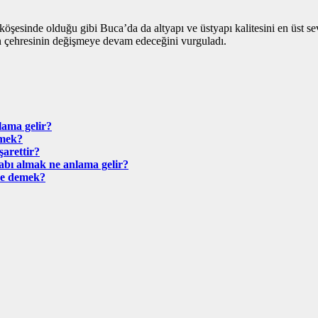
şesinde olduğu gibi Buca’da da altyapı ve üstyapı kalitesini en üst sev
n çehresinin değişmeye devam edeceğini vurguladı.
ama gelir?
emek?
arettir?
bı almak ne anlama gelir?
ne demek?