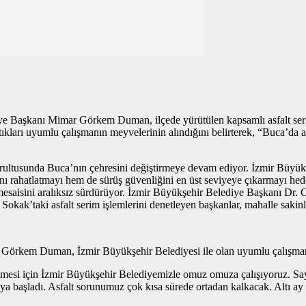
e Başkanı Mimar Görkem Duman, ilçede yürütülen kapsamlı asfalt serim
ları uyumlu çalışmanın meyvelerinin alındığını belirterek, “Buca’da 
oğrultusunda Buca’nın çehresini değiştirmeye devam ediyor. İzmir Büyük
akışını rahatlatmayı hem de sürüş güvenliğini en üst seviyeye çıkarmay
de mesaisini aralıksız sürdürüyor. İzmir Büyükşehir Belediye Başkanı 
okak’taki asfalt serim işlemlerini denetleyen başkanlar, mahalle sakinler
 Görkem Duman, İzmir Büyükşehir Belediyesi ile olan uyumlu çalışmanın 
tmesi için İzmir Büyükşehir Belediyemizle omuz omuza çalışıyoruz. Say
ya başladı. Asfalt sorunumuz çok kısa sürede ortadan kalkacak. Altı ay