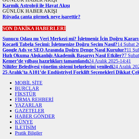
Karmik Astroloji ile Hayat Akışı
GÜNLÜK HABER AKIŞI
Rüyada çanta görmek neye işarettir?
SON DAKİKA HABERLERİ
Sunucu Odası mı Veri Merkezi mi? İşletmeniz İçin Doğru Kararı 
Kocaeli Tabela Seçimi: İşletmenize Doğru Seçim Nasıl?
14 Şubat 2
Google Ads ve SEO Arasında Doğru Denge Nasıl Kurulur?
11 Şu
Hızlı Okuma Alışkanlığı Akademik Başarıyı Nasıl Etkiler?
7 Şuba
Kemer’de yılbaşı hazırlıkları tamamlandı
24 Aralık 2025-14:41
Nilüfer Belediyesi yönetim sistemi belgelerini yeniledi
24 Aralık 20
25 Aralık’ta A101’de Endüstriyel Forklift Seçenekleri Dikkat Çe
MOBİL SİTE
BURÇLAR
FİKSTÜR
FİRMA REHBERİ
YAZARLAR
GAZETELER
HABER GÖNDER
KÜNYE
İLETİŞİM
Pratik Bilgiler