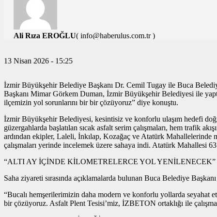
Ali Rıza EROĞLU
( info@haberulus.com.tr )
TÜM YAZILARI
13 Nisan 2026 - 15:25
İzmir Büyükşehir Belediye Başkanı Dr. Cemil Tugay ile Buca Belediy
Başkanı Mimar Görkem Duman, İzmir Büyükşehir Belediyesi ile yaptık
ilçemizin yol sorunlarını bir bir çözüyoruz” diye konuştu.
İzmir Büyükşehir Belediyesi, kesintisiz ve konforlu ulaşım hedefi d
güzergahlarda başlatılan sıcak asfalt serim çalışmaları, hem trafik 
ardından ekipler, Laleli, İnkılap, Kozağaç ve Atatürk Mahallelerin
çalışmaları yerinde incelemek üzere sahaya indi. Atatürk Mahallesi 63 S
“ALTI AY İÇİNDE KİLOMETRELERCE YOL YENİLENECEK”
Saha ziyareti sırasında açıklamalarda bulunan Buca Belediye Başkanı
“Bucalı hemşerilerimizin daha modern ve konforlu yollarda seyahat e
bir çözüyoruz. Asfalt Plent Tesisi’miz, İZBETON ortaklığı ile çalışma