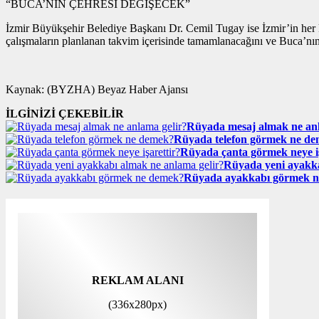
“BUCA’NIN ÇEHRESİ DEĞİŞECEK”
İzmir Büyükşehir Belediye Başkanı Dr. Cemil Tugay ise İzmir’in her kö
çalışmaların planlanan takvim içerisinde tamamlanacağını ve Buca’nı
Kaynak: (BYZHA) Beyaz Haber Ajansı
İLGİNİZİ ÇEKEBİLİR
Rüyada mesaj almak ne anl
Rüyada telefon görmek ne d
Rüyada çanta görmek neye iş
Rüyada yeni ayakka
Rüyada ayakkabı görmek 
REKLAM ALANI
(336x280px)