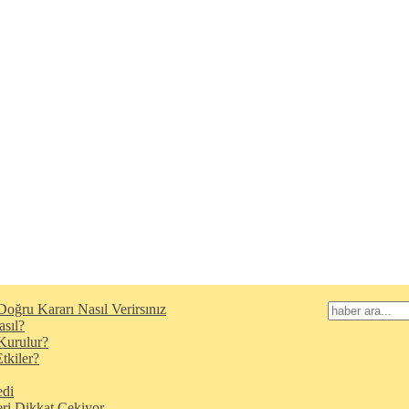
oğru Kararı Nasıl Verirsınız
asıl?
Kurulur?
tkiler?
edi
eri Dikkat Çekiyor