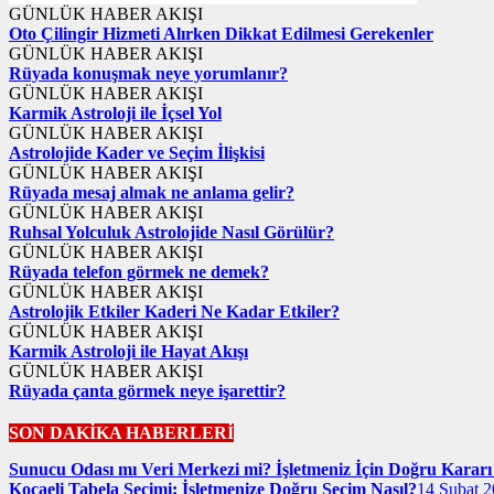
GÜNLÜK HABER AKIŞI
Oto Çilingir Hizmeti Alırken Dikkat Edilmesi Gerekenler
GÜNLÜK HABER AKIŞI
Rüyada konuşmak neye yorumlanır?
GÜNLÜK HABER AKIŞI
Karmik Astroloji ile İçsel Yol
GÜNLÜK HABER AKIŞI
Astrolojide Kader ve Seçim İlişkisi
GÜNLÜK HABER AKIŞI
Rüyada mesaj almak ne anlama gelir?
GÜNLÜK HABER AKIŞI
Ruhsal Yolculuk Astrolojide Nasıl Görülür?
GÜNLÜK HABER AKIŞI
Rüyada telefon görmek ne demek?
GÜNLÜK HABER AKIŞI
Astrolojik Etkiler Kaderi Ne Kadar Etkiler?
GÜNLÜK HABER AKIŞI
Karmik Astroloji ile Hayat Akışı
GÜNLÜK HABER AKIŞI
Rüyada çanta görmek neye işarettir?
SON DAKİKA HABERLERİ
Sunucu Odası mı Veri Merkezi mi? İşletmeniz İçin Doğru Kararı 
Kocaeli Tabela Seçimi: İşletmenize Doğru Seçim Nasıl?
14 Şubat 2