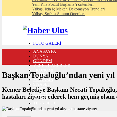
Yeni Yıla Pozitif Başlama Yöntemleri
Yılbaşı İçin İç Mekan Dekorasyon Trendleri
Yılbaşı Sofrası Sunum Önerileri
FOTO GALERİ
VIDEO GALERİ
ANASAYFA
TRAFİK DURUMU
DÜNYA
NÖBETÇİ ECZANELER
GÜNDEM
CANLI SONUÇLAR
YEREL HABERLER
HABER GÖNDER
EKONOMİ
BURÇLAR
Başkan Topaloğlu’ndan yeni yıl 
EĞİTİM
İLETİŞİM
MAGAZİN
SİYASET
Kemer Belediye Başkanı Necati Topaloğlu, e
SPOR
3. SAYFA
hastaları ziyaret ederek hem geçmiş olsun di
SAĞLIK
TEKNOLOJİ