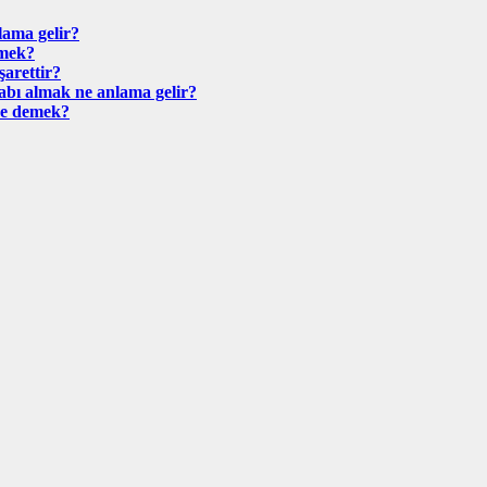
ama gelir?
emek?
arettir?
bı almak ne anlama gelir?
ne demek?