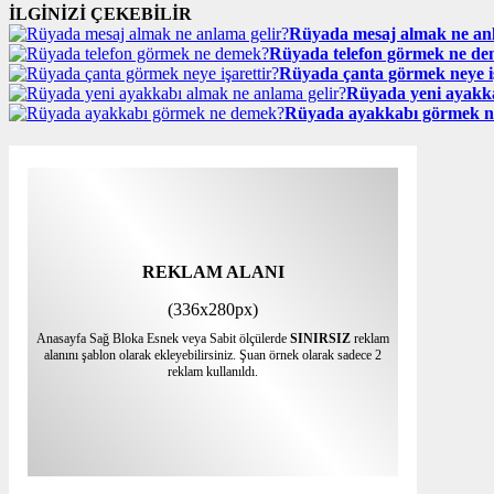
İLGİNİZİ ÇEKEBİLİR
Rüyada mesaj almak ne anl
Rüyada telefon görmek ne d
Rüyada çanta görmek neye iş
Rüyada yeni ayakka
Rüyada ayakkabı görmek 
REKLAM ALANI
(336x280px)
Anasayfa Sağ Bloka Esnek veya Sabit ölçülerde
SINIRSIZ
reklam
alanını şablon olarak ekleyebilirsiniz. Şuan örnek olarak sadece 2
reklam kullanıldı.