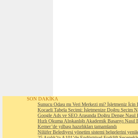
SON DAKİKA
Sunucu Odası mı Veri Merkezi mi? İşletmeniz İçin D
Kocaeli Tabela Seçimi: İşletmenize Doğru Seçim N
Google Ads ve SEO Arasında Doğru Denge Nasıl 
Hızlı Okuma Alışkanlığı Akademik Başarıyı Nasıl E
Kemer’de yılbaşı hazırlıkları tamamlandı
Nilüfer Belediyesi yönetim sistemi belgelerini yenil
25 Aralık’ta A101’de Endüstriyel Forklift Seçenekl