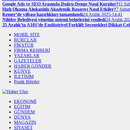
Google Ads ve SEO Arasında Doğru Denge Nasıl Kurulur?
11 Şu
Hızlı Okuma Alışkanlığı Akademik Başarıyı Nasıl Etkiler?
7 Şuba
Kemer’de yılbaşı hazırlıkları tamamlandı
24 Aralık 2025-14:41
Nilüfer Belediyesi yönetim sistemi belgelerini yeniledi
24 Aralık 20
25 Aralık’ta A101’de Endüstriyel Forklift Seçenekleri Dikkat Çe
MOBİL SİTE
BURÇLAR
FİKSTÜR
FİRMA REHBERİ
YAZARLAR
GAZETELER
HABER GÖNDER
KÜNYE
İLETİŞİM
Pratik Bilgiler
EKONOMİ
EĞİTİM
GÜNDEM
DÜNYA
MAGAZİN
SİYASET