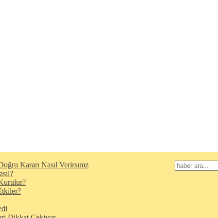
oğru Kararı Nasıl Verirsınız
asıl?
Kurulur?
tkiler?
edi
eri Dikkat Çekiyor