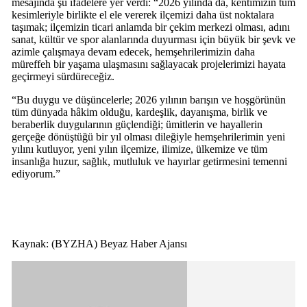
mesajında şu ifadelere yer verdi: “2026 yılında da, kentimizin tüm
kesimleriyle birlikte el ele vererek ilçemizi daha üst noktalara
taşımak; ilçemizin ticari anlamda bir çekim merkezi olması, adını
sanat, kültür ve spor alanlarında duyurması için büyük bir şevk ve
azimle çalışmaya devam edecek, hemşehrilerimizin daha
müreffeh bir yaşama ulaşmasını sağlayacak projelerimizi hayata
geçirmeyi sürdüreceğiz.
“Bu duygu ve düşüncelerle; 2026 yılının barışın ve hoşgörünün
tüm dünyada hâkim olduğu, kardeşlik, dayanışma, birlik ve
beraberlik duygularının güçlendiği; ümitlerin ve hayallerin
gerçeğe dönüştüğü bir yıl olması dileğiyle hemşehrilerimin yeni
yılını kutluyor, yeni yılın ilçemize, ilimize, ülkemize ve tüm
insanlığa huzur, sağlık, mutluluk ve hayırlar getirmesini temenni
ediyorum.”
Kaynak: (BYZHA) Beyaz Haber Ajansı