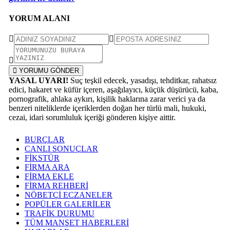
YORUM ALANI
YORUMU GÖNDER
YASAL UYARI!
Suç teşkil edecek, yasadışı, tehditkar, rahatsız
edici, hakaret ve küfür içeren, aşağılayıcı, küçük düşürücü, kaba,
pornografik, ahlaka aykırı, kişilik haklarına zarar verici ya da
benzeri niteliklerde içeriklerden doğan her türlü mali, hukuki,
cezai, idari sorumluluk içeriği gönderen kişiye aittir.
BURÇLAR
CANLI SONUÇLAR
FİKSTÜR
FİRMA ARA
FİRMA EKLE
FİRMA REHBERİ
NÖBETÇİ ECZANELER
POPÜLER GALERİLER
TRAFİK DURUMU
TÜM MANŞET HABERLERİ