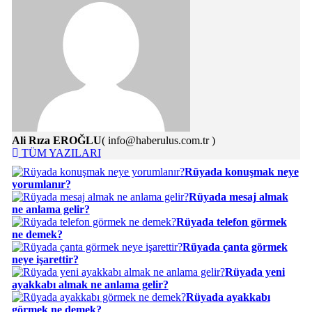
Ali Rıza EROĞLU
( info@haberulus.com.tr )
TÜM YAZILARI
Rüyada konuşmak neye
yorumlanır?
Rüyada mesaj almak
ne anlama gelir?
Rüyada telefon görmek
ne demek?
Rüyada çanta görmek
neye işarettir?
Rüyada yeni
ayakkabı almak ne anlama gelir?
Rüyada ayakkabı
görmek ne demek?