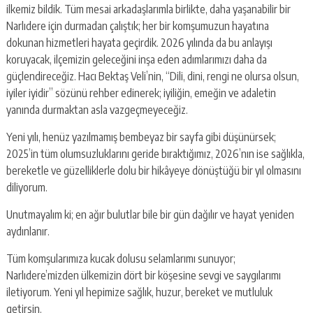
ilkemiz bildik. Tüm mesai arkadaşlarımla birlikte, daha yaşanabilir bir
Narlıdere için durmadan çalıştık; her bir komşumuzun hayatına
dokunan hizmetleri hayata geçirdik. 2026 yılında da bu anlayışı
koruyacak, ilçemizin geleceğini inşa eden adımlarımızı daha da
güçlendireceğiz. Hacı Bektaş Veli’nin, “Dili, dini, rengi ne olursa olsun,
iyiler iyidir” sözünü rehber edinerek; iyiliğin, emeğin ve adaletin
yanında durmaktan asla vazgeçmeyeceğiz.
Yeni yılı, henüz yazılmamış bembeyaz bir sayfa gibi düşünürsek;
2025’in tüm olumsuzluklarını geride bıraktığımız, 2026’nın ise sağlıkla,
bereketle ve güzelliklerle dolu bir hikâyeye dönüştüğü bir yıl olmasını
diliyorum.
Unutmayalım ki; en ağır bulutlar bile bir gün dağılır ve hayat yeniden
aydınlanır.
Tüm komşularımıza kucak dolusu selamlarımı sunuyor;
Narlıdere’mizden ülkemizin dört bir köşesine sevgi ve saygılarımı
iletiyorum. Yeni yıl hepimize sağlık, huzur, bereket ve mutluluk
getirsin.