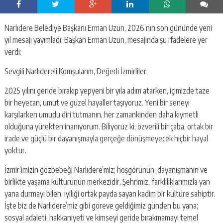
Narlıdere Belediye Başkanı Erman Uzun, 2026’nın son gününde yeni
yıl mesajı yayımladı. Başkan Erman Uzun, mesajında şu ifadelere yer
verdi:
Sevgili Narlıdereli Komşularım, Değerli İzmirliler;
2025 yılını geride bırakıp yepyeni bir yıla adım atarken, içimizde taze
bir heyecan, umut ve güzel hayaller taşıyoruz. Yeni bir seneyi
karşılarken umudu diri tutmanın, her zamankinden daha kıymetli
olduğuna yürekten inanıyorum. Biliyoruz ki; özverili bir çaba, ortak bir
irade ve güçlü bir dayanışmayla gerçeğe dönüşmeyecek hiçbir hayal
yoktur.
İzmir’imizin gözbebeği Narlıdere’miz; hoşgörünün, dayanışmanın ve
birlikte yaşama kültürünün merkezidir. Şehrimiz, farklılıklarımızla yan
yana durmayı bilen, iyiliği ortak payda sayan kadim bir kültüre sahiptir.
İşte biz de Narlıdere’miz gibi göreve geldiğimiz günden bu yana;
sosyal adaleti, hakkaniyeti ve kimseyi geride bırakmamayı temel