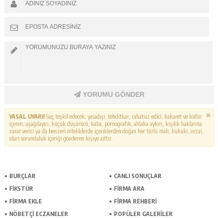
YORUMU GÖNDER
YASAL UYARI!
Suç teşkil edecek, yasadışı, tehditkar, rahatsız edici, hakaret ve küfür
içeren, aşağılayıcı, küçük düşürücü, kaba, pornografik, ahlaka aykırı, kişilik haklarına
zarar verici ya da benzeri niteliklerde içeriklerden doğan her türlü mali, hukuki, cezai,
idari sorumluluk içeriği gönderen kişiye aittir.
BURÇLAR
CANLI SONUÇLAR
FİKSTÜR
FİRMA ARA
FİRMA EKLE
FİRMA REHBERİ
NÖBETÇİ ECZANELER
POPÜLER GALERİLER