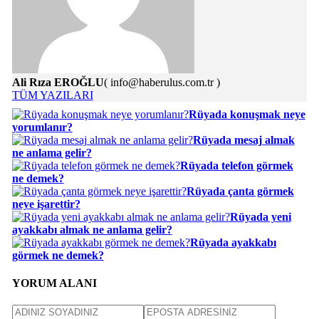
Ali Rıza EROĞLU
( info@haberulus.com.tr )
TÜM YAZILARI
Rüyada konuşmak neye
yorumlanır?
Rüyada mesaj almak
ne anlama gelir?
Rüyada telefon görmek
ne demek?
Rüyada çanta görmek
neye işarettir?
Rüyada yeni
ayakkabı almak ne anlama gelir?
Rüyada ayakkabı
görmek ne demek?
YORUM ALANI