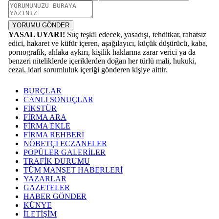
YORUMU GÖNDER
YASAL UYARI!
Suç teşkil edecek, yasadışı, tehditkar, rahatsız
edici, hakaret ve küfür içeren, aşağılayıcı, küçük düşürücü, kaba,
pornografik, ahlaka aykırı, kişilik haklarına zarar verici ya da
benzeri niteliklerde içeriklerden doğan her türlü mali, hukuki,
cezai, idari sorumluluk içeriği gönderen kişiye aittir.
BURÇLAR
CANLI SONUÇLAR
FİKSTÜR
FİRMA ARA
FİRMA EKLE
FİRMA REHBERİ
NÖBETÇİ ECZANELER
POPÜLER GALERİLER
TRAFİK DURUMU
TÜM MANŞET HABERLERİ
YAZARLAR
GAZETELER
HABER GÖNDER
KÜNYE
İLETİŞİM